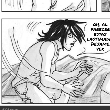
oh, al
parecer
estas
lastimad
Dejame
ver
6303 visitas