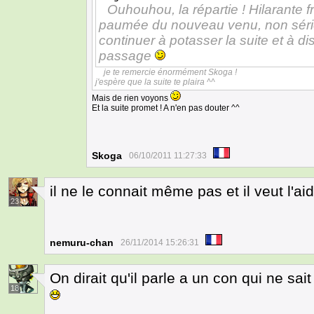
Ouhouhou, la répartie ! Hilarante f
paumée du nouveau venu, non série
continuer à potasser la suite et à 
passage
je te remercie énormément Skoga !
j'espère que la suite te plaira ^^
Mais de rien voyons
Et la suite promet ! A n'en pas douter ^^
Skoga
06/10/2011 11:27:33
il ne le connait même pas et il veut l'aid
23
nemuru-chan
26/11/2014 15:26:31
On dirait qu'il parle a un con qui ne sai
18