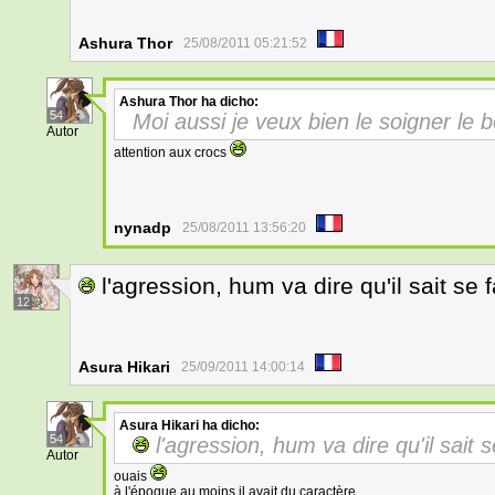
Ashura Thor
25/08/2011 05:21:52
Ashura Thor
ha dicho:
54
Moi aussi je veux bien le soigner le 
Autor
attention aux crocs
nynadp
25/08/2011 13:56:20
l'agression, hum va dire qu'il sait se 
12
Asura Hikari
25/09/2011 14:00:14
Asura Hikari
ha dicho:
54
l'agression, hum va dire qu'il sait 
Autor
ouais
à l'époque au moins il avait du caractère