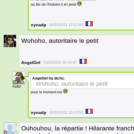
au file de l'histoire il en perd
nynadp
03/10/2011 10:12:44
Wohoho, autoritaire le petit
7
AngelGirl
03/10/2011 02:44:07
AngelGirl
ha dicho:
54
Wohoho, autoritaire le petit
Autor
pour le moment oui
nynadp
03/10/2011 10:12:56
Ouhouhou, la répartie ! Hilarante franch
3