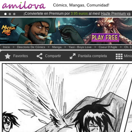
Cómics, Mangas, Comunidad!
¡Conviertete en Premium por
3.95 euros
al mes!
Hazte Premium ya
¡Ya tenemos 100000
miembros
y 1000
Cómics y Mangas!
.
¡
El Kickstarter Amilova está desormado lanzado
!.
Inicio
>
Directorio De Cómics
>
Manga
>
Yaoi - Boys Love
>
Coeur D'Aigle
>
Ch. 1
Favoritos
Compartir
Pantalla completa
Mini