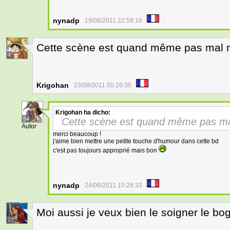
nynadp
19/08/2011 22:58:16
Cette scène est quand même pas mal m
4
Krigohan
23/08/2011 00:26:35
Krigohan
ha dicho:
54
Cette scène est quand même pas ma
Autor
merci beaucoup !
j'aime bien mettre une petite touche d'humour dans cette bd
c'est pas toujours approprié mais bon
nynadp
24/08/2011 10:28:33
Moi aussi je veux bien le soigner le bo
27