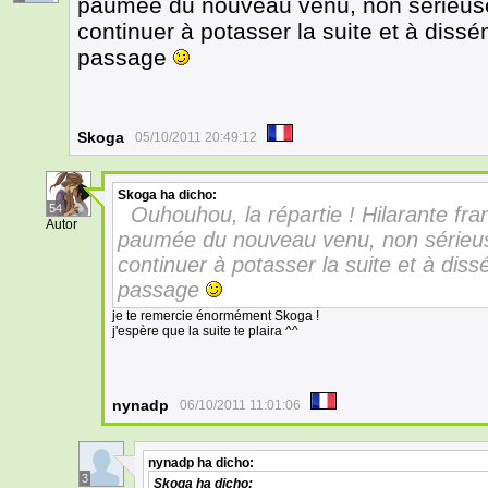
paumée du nouveau venu, non sérieusem
continuer à potasser la suite et à diss
passage
Skoga
05/10/2011 20:49:12
Skoga
ha dicho:
54
Ouhouhou, la répartie ! Hilarante fra
Autor
paumée du nouveau venu, non sérieuse
continuer à potasser la suite et à dis
passage
je te remercie énormément Skoga !
j'espère que la suite te plaira ^^
nynadp
06/10/2011 11:01:06
nynadp
ha dicho:
3
Skoga
ha dicho: