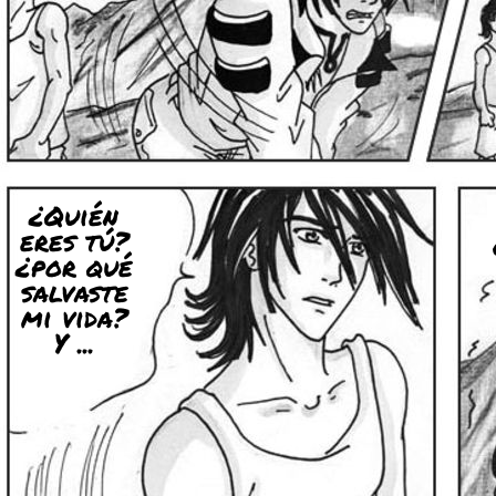
¿Quién
eres tú?
¿por qué
salvaste
mi vida?
Y ...