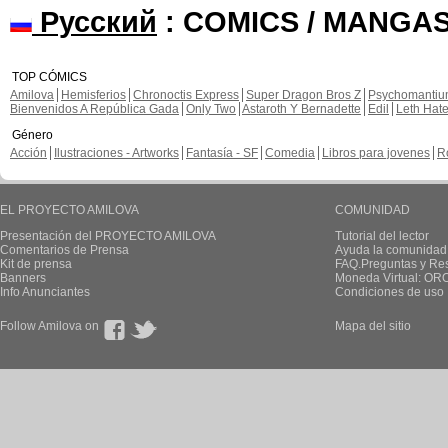
Русский
: COMICS / MANGAS
TOP CÓMICS
Amilova
Hemisferios
Chronoctis Express
Super Dragon Bros Z
Psychomanti
Bienvenidos A República Gada
Only Two
Astaroth Y Bernadette
Edil
Leth Hat
Género
Acción
Ilustraciones - Artworks
Fantasía - SF
Comedia
Libros para jovenes
R
EL PROYECTO AMILOVA
COMUNIDAD
Presentación del PROYECTO AMILOVA
Tutorial del lector
Comentarios de Prensa
Ayuda la comunidad
Kit de prensa
FAQ.Preguntas y Re
Banners
Moneda Virtual: OR
Info Anunciantes
Condiciones de uso
Follow Amilova on
Mapa del sitio