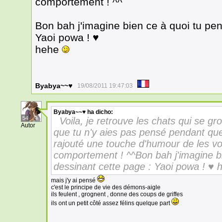
comportement ! ^^
Bon bah j'imagine bien ce à quoi tu pen
Yaoi powa ! ♥
hehe
Byabya~~♥
19/08/2011 19:47:03
Byabya~~♥
ha dicho:
54
Voila, je retrouve les chats qui se
Autor
que tu n'y aies pas pensé pendant que 
rajouté une touche d'humour de les voi
comportement ! ^^Bon bah j'imagine bi
dessinant cette page : Yaoi powa ! ♥
mais j'y ai pensé
c'est le principe de vie des démons-aigle
ils feulent , grognent , donne des coups de griffes
ils ont un petit côté assez félins quelque part