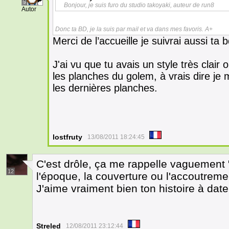
9
Bonjour, je suis furo du studio takoyaki, auteur de run8
Autor
Donc ta BD, je la suis par mail et va dans mes favoris. A+
Merci de l’accueille je suivrai aussi ta 
J'ai vu que tu avais un style très clair
les planches du golem, à vrais dire je m
les dernières planches.
lostfruty
13/08/2011 18:24:45
C'est drôle, ça me rappelle vaguement "
12
l'époque, la couverture ou l'accoutreme
J'aime vraiment bien ton histoire à date
Streled
12/08/2011 23:12:44