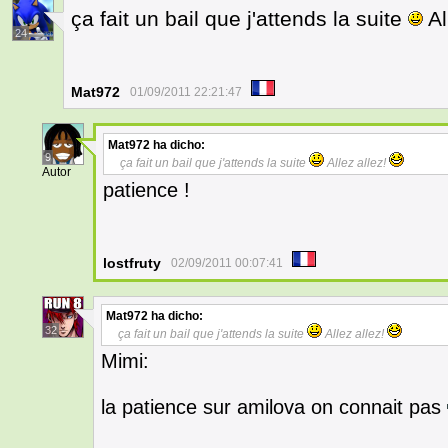
ça fait un bail que j'attends la suite
Al
24
Mat972
01/09/2011 22:21:47
Mat972
ha dicho:
9
ça fait un bail que j'attends la suite
Allez allez!
Autor
patience !
lostfruty
02/09/2011 00:07:41
Mat972
ha dicho:
32
ça fait un bail que j'attends la suite
Allez allez!
Mimi:
la patience sur amilova on connait pas