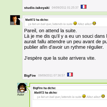
studio.takoyaki
04/09/2011 01:25:37
Mat972
ha dicho:
29
ça fait un bail que j'attends la suite
Allez allez!
Pareil, on attend la suite.
Là je me dis qu'il y a eu un souci dans 
aurait fallu attendre un peu avant de pu
publier afin d'avoir un rythme régulier.
J'espère que la suite arrivera vite.
BigFire
09/09/2011 07:36:57
BigFire
ha dicho:
9
Mat972
ha dicho:
Autor
ça fait un bail que j'attends la suite
Allez allez!