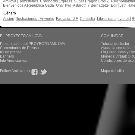
Amilova
Hemisferios
Chronoctis Express
Super Dragon Bros Z
Psychomanti
Bienvenidos A República Gada
Only Two
Astaroth Y Bernadette
Edil
Leth Hat
Género
Acción
Ilustraciones - Artworks
Fantasía - SF
Comedia
Libros para jovenes
R
EL PROYECTO AMILOVA
COMUNIDAD
Presentación del PROYECTO AMILOVA
Tutorial del lector
Comentarios de Prensa
Ayuda la comunidad
Kit de prensa
FAQ.Preguntas y Re
Banners
Moneda Virtual: OR
Info Anunciantes
Condiciones de uso
Follow Amilova on
Mapa del sitio