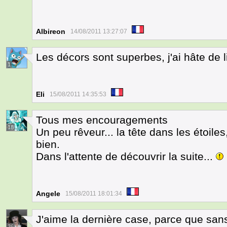
Albireon
14/08/2011 13:27:07
Les décors sont superbes, j'ai hâte de li
1
Eli
15/08/2011 14:35:53
Tous mes encouragements
18
Un peu rêveur... la tête dans les étoile
bien.
Dans l'attente de découvrir la suite...
Angele
15/08/2011 18:01:34
J'aime la dernière case, parce que sans 
36