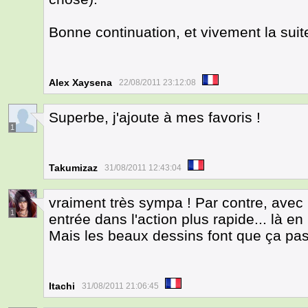
Bonne continuation, et vivement la suit
Alex Xaysena
22/08/2011 23:12:08
Superbe, j'ajoute à mes favoris !
1
Takumizaz
31/08/2011 12:43:04
vraiment très sympa ! Par contre, avec 
1
entrée dans l'action plus rapide... là en
Mais les beaux dessins font que ça pas
Itachi
31/08/2011 21:06:45