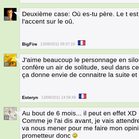
Deuxième case: Où es-tu père. Le t est 
29
l'accent sur le oû.
BigFire
13/08/2011 09:37:10
J'aime beaucoup le personnage en silouh
33
confère un air de solitude, seul dans ce
ça donne envie de connaitre la suite et 
Esteryn
13/08/2011 14:58:46
Au bout de 6 mois... il peut en effet XD
18
Comme je l'ai dis avant, je vais attendre
va nous mener pour me faire mon opin
prometteur donc