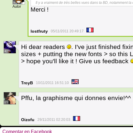
9
Il y a vraiment de très belles vues dans ta BD, notamment la d
Autor
Merci !
lostfruty
05/11/2011 20:49:17
Hi dear readers
. I've just finished fix
41
sizes + putting the new fonts > so this 
> hope you'll like it ! Give us feedback
TroyB
10/11/2011 16:51:10
Pffu, la graphisme qui donnes envie!^^
29
Oizofu
29/11/2011 02:20:03
Comentar en Facebook