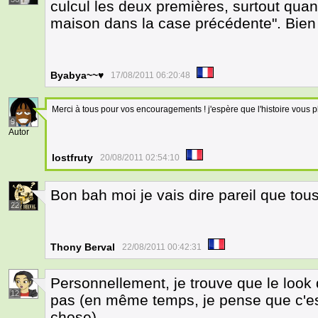
culcul les deux premières, surtout quand
maison dans la case précédente". Bien 
Byabya~~♥
17/08/2011 06:20:48
Merci à tous pour vos encouragements ! j'espère que l'histoire vous pl
9
Autor
lostfruty
20/08/2011 02:54:10
Bon bah moi je vais dire pareil que tou
22
Thony Berval
22/08/2011 00:42:31
Personnellement, je trouve que le loo
12
pas (en même temps, je pense que c'est
chose).