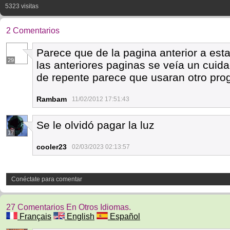
5323 visitas
2 Comentarios
Parece que de la pagina anterior a es
29
las anteriores paginas se veía un cuida
de repente parece que usaran otro pro
Rambam
11/02/2012 17:51:43
Se le olvidó pagar la luz
17
cooler23
02/03/2023 02:13:57
Conéctate para comentar
27 Comentarios En Otros Idiomas.
Français
English
Español