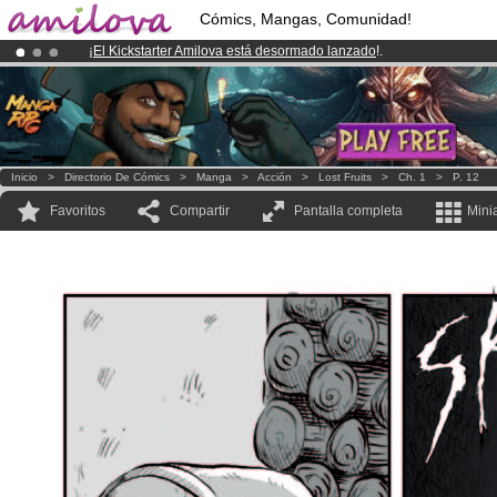
Cómics, Mangas, Comunidad!
¡
El Kickstarter Amilova está desormado lanzado
!.
¡Conviertete en Premium por
3.95 euros
al mes!
Hazte Premium ya
¡Ya tenemos 100000
miembros
y 1000
Cómics y Mangas!
.
Inicio
>
Directorio De Cómics
>
Manga
>
Acción
>
Lost Fruits
>
Ch. 1
>
P. 12
Favoritos
Compartir
Pantalla completa
Mini
Nadie...