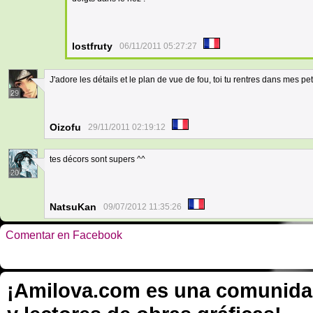
lostfruty
06/11/2011 05:27:27
J'adore les détails et le plan de vue de fou, toi tu rentres dans mes pet
29
Oizofu
29/11/2011 02:19:12
tes décors sont supers ^^
20
NatsuKan
09/07/2012 11:35:26
Comentar en Facebook
¡Amilova.com es una comunidad 