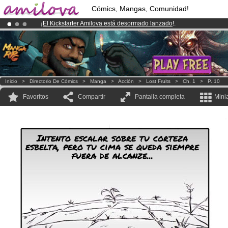
Cómics, Mangas, Comunidad!
¡
El Kickstarter Amilova está desormado lanzado
!.
¡Ya tenemos 134393
miembros
y 1208
Cómics y Mangas!
.
¡Conviertete en Premium por
3.95 euros
al mes!
Hazte Premium ya
Inicio
>
Directorio De Cómics
>
Manga
>
Acción
>
Lost Fruits
>
Ch. 1
>
P. 10
Favoritos
Compartir
Pantalla completa
Mini
Intento escalar sobre tu corteza
esbelta, pero tu cima se queda siempre
fuera de alcanze...