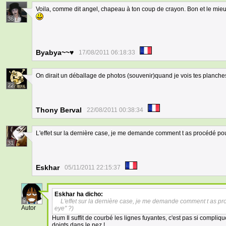
Voila, comme dit angel, chapeau à ton coup de crayon. Bon et le mieux d
36
Byabya~~♥
17/08/2011 06:18:33
On dirait un déballage de photos (souvenir)quand je vois tes planches 
22
Thony Berval
22/08/2011 00:38:34
L'effet sur la dernière case, je me demande comment t as procédé pour 
31
Eskhar
05/11/2011 22:15:37
Eskhar
ha dicho:
9
L'effet sur la dernière case, je me demande comment t as pro
Autor
eye" ?)
Hum Il suffit de courbé les lignes fuyantes, c'est pas si compliq
doigts dans le nez !