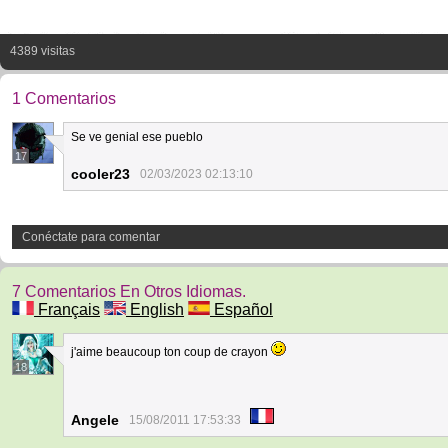
4389 visitas
1 Comentarios
Se ve genial ese pueblo
17
cooler23
02/03/2023 02:13:10
Conéctate para comentar
7 Comentarios En Otros Idiomas.
Français
English
Español
j'aime beaucoup ton coup de crayon
18
Angele
15/08/2011 17:53:33