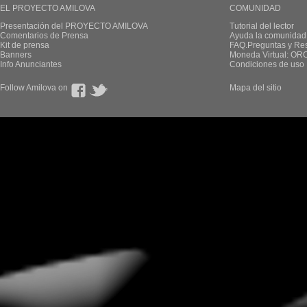
EL PROYECTO AMILOVA
COMUNIDAD
Presentación del PROYECTO AMILOVA
Tutorial del lector
Comentarios de Prensa
Ayuda la comunidad
Kit de prensa
FAQ.Preguntas y Re
Banners
Moneda Virtual: OR
Info Anunciantes
Condiciones de uso
Follow Amilova on
Mapa del sitio