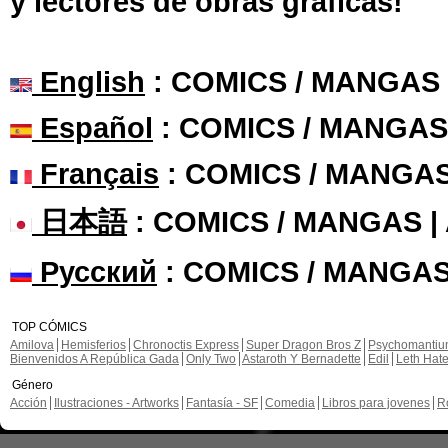
y lectores de obras gráficas!
English
: COMICS / MANGAS
Español
: COMICS / MANGAS
Français
: COMICS / MANGA
日本語
: COMICS / MANGAS 
Русский
: COMICS / MANGAS
TOP CÓMICS
Amilova
Hemisferios
Chronoctis Express
Super Dragon Bros Z
Psychomanti
Bienvenidos A República Gada
Only Two
Astaroth Y Bernadette
Edil
Leth Hat
Género
Acción
Ilustraciones - Artworks
Fantasía - SF
Comedia
Libros para jovenes
R