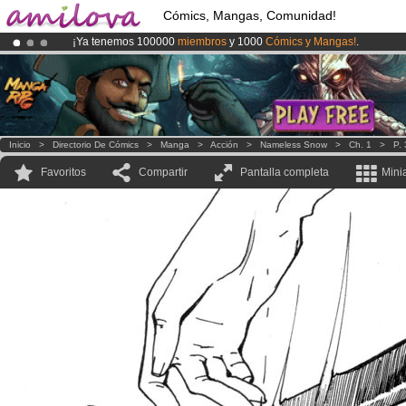
Cómics, Mangas, Comunidad!
¡Ya tenemos 100000
miembros
y 1000
Cómics y Mangas!
.
¡
El Kickstarter Amilova está desormado lanzado
!.
¡Conviertete en Premium por
3.95 euros
al mes!
Hazte Premium ya
Inicio
>
Directorio De Cómics
>
Manga
>
Acción
>
Nameless Snow
>
Ch. 1
>
P.
Favoritos
Compartir
Pantalla completa
Mini
.