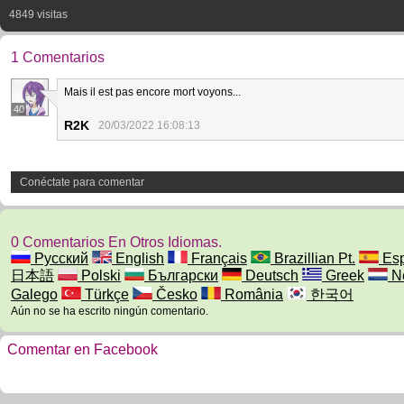
4849 visitas
1 Comentarios
Mais il est pas encore mort voyons...
40
R2K
20/03/2022 16:08:13
Conéctate para comentar
0 Comentarios En Otros Idiomas.
Русский
English
Français
Brazillian Pt.
Esp
日本語
Polski
Български
Deutsch
Greek
Ne
Galego
Türkçe
Česko
România
한국어
Aún no se ha escrito ningún comentario.
Comentar en Facebook