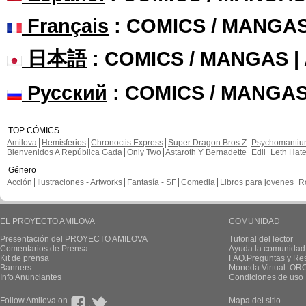
Français
: COMICS / MANGA
日本語
: COMICS / MANGAS 
Русский
: COMICS / MANGAS
TOP CÓMICS
Amilova
Hemisferios
Chronoctis Express
Super Dragon Bros Z
Psychomanti
Bienvenidos A República Gada
Only Two
Astaroth Y Bernadette
Edil
Leth Hat
Género
Acción
Ilustraciones - Artworks
Fantasía - SF
Comedia
Libros para jovenes
R
EL PROYECTO AMILOVA
COMUNIDAD
Presentación del PROYECTO AMILOVA
Tutorial del lector
Comentarios de Prensa
Ayuda la comunidad
Kit de prensa
FAQ.Preguntas y Re
Banners
Moneda Virtual: OR
Info Anunciantes
Condiciones de uso
Follow Amilova on
Mapa del sitio