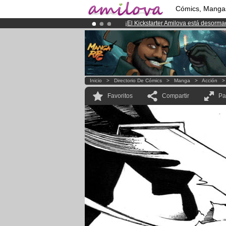
Cómics, Manga
¡
El Kickstarter Amilova está desorm
¡Conviertete en Premium por
3.95 e
¡Ya tenemos 134393
miembros
y 12
Inicio
>
Directorio De Cómics
>
Manga
>
Acción
Favoritos
Compartir
Pa
.