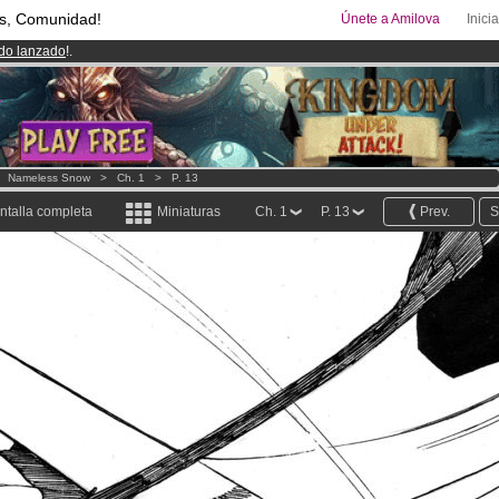
s, Comunidad!
Únete a Amilova
Inici
ado lanzado
!.
uros
al mes!
Hazte Premium ya
08
Cómics y Mangas!
.
>
Nameless Snow
>
Ch. 1
>
P. 13
ntalla completa
Miniaturas
Ch. 1
P. 13
Prev.
S