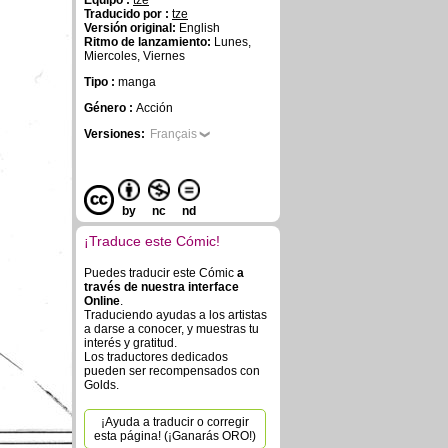
Equipo :
tze
Traducido por :
tze
Versión original:
English
Ritmo de lanzamiento:
Lunes,
Miercoles, Viernes
Tipo :
manga
Género :
Acción
Versiones:
Français
by
nc
nd
¡Traduce este Cómic!
Puedes traducir este Cómic
a
través de nuestra interface
Online
.
Traduciendo ayudas a los artistas
a darse a conocer, y muestras tu
interés y gratitud.
Los traductores dedicados
pueden ser recompensados con
Golds.
¡Ayuda a traducir o corregir
esta página! (¡Ganarás ORO!)