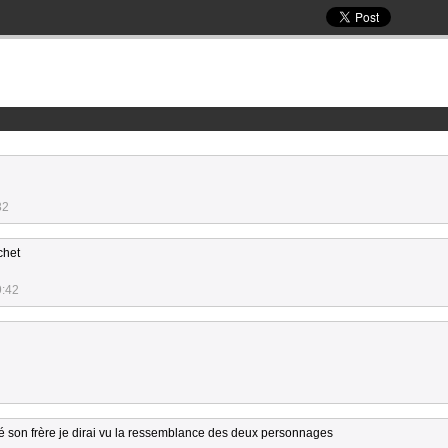
32
chet
9:42
tué son frère je dirai vu la ressemblance des deux personnages