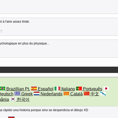
à l'aire assez triste.
27
ychologique en plus du physique...
Brazillian Pt.
Español
Italiano
Português
eutsch
Greek
Nederlands
Català
中文
ânia
한국어
a rápido una historia porque sino se desperdicia el dibujo XD