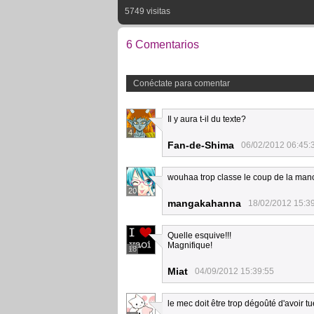
5749 visitas
6 Comentarios
Conéctate para comentar
Il y aura t-il du texte?
4
Fan-de-Shima
06/02/2012 06:45:
wouhaa trop classe le coup de la man
20
mangakahanna
18/02/2012 15:3
Quelle esquive!!!
Magnifique!
18
Miat
04/09/2012 15:39:55
le mec doit être trop dégoûté d'avoir 