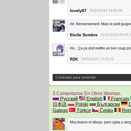
15
lovely87
20/10/2014 18:45:58
Ah. Renversement. Mais le petit guignol 
27
Etoile Sombre
01/11/2016 08:04:
Ho... Ça ça doit mettre un bon coup ps
40
R2K
20/03/2022 16:03:22
Conéctate para comentar
3 Comentarios En Otros Idiomas.
Русский
English
Français
日本語
Polski
Български
D
Galego
Türkçe
Česko
Rom
Muy bueno el dibujo, pero ojala y veng
3