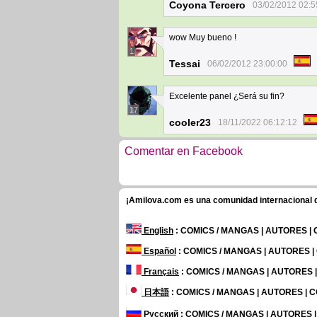
Coyona Tercero
03/02/2012 02:5
wow Muy bueno !
1
Tessai
06/02/2012 23:00:00
Excelente panel ¿Será su fin?
17
cooler23
18/11/2022 06:12:12
Comentar en Facebook
¡Amilova.com es una comunidad internacional de
English
: COMICS / MANGAS | AUTORES |
Español
: COMICS / MANGAS | AUTORES 
Français
: COMICS / MANGAS | AUTORES
日本語
: COMICS / MANGAS | AUTORES |
Русский
: COMICS / MANGAS | AUTORES 