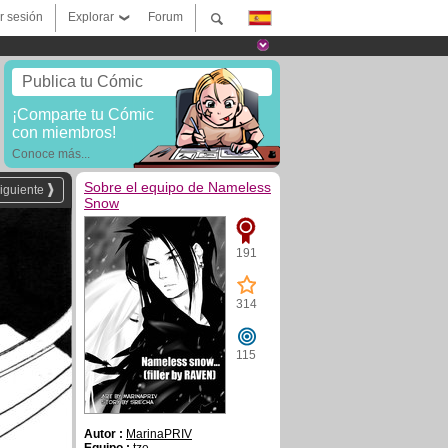
ar sesión
Explorar
Forum
Publica tu Cómic
¡Comparte tu Cómic
con miembros!
Conoce más...
Sobre el equipo de Nameless
iguiente
Snow
191
314
115
Autor :
MarinaPRIV