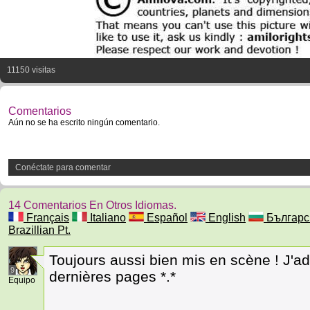
11150 visitas
Comentarios
Aún no se ha escrito ningún comentario.
Conéctate para comentar
14 Comentarios En Otros Idiomas.
Français
Italiano
Español
English
Българс
Brazillian Pt.
Toujours aussi bien mis en scène ! J'
9
dernières pages *.*
Equipo