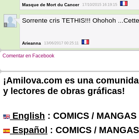
Masque de Mort du Cancer
17/10/2015 16:19:15
Sorrente cris TETHIS!!! Ohohoh ...Cette
1
Arieanna
13/06/2017 00:25:11
Comentar en Facebook
¡Amilova.com es una comunidad 
y lectores de obras gráficas!
English
: COMICS / MANGAS
Español
: COMICS / MANGAS