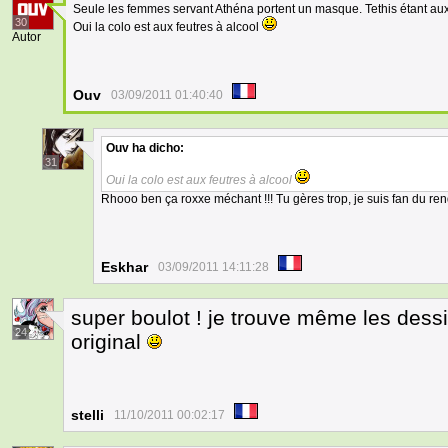
Seule les femmes servant Athéna portent un masque. Tethis étant aux
30
Oui la colo est aux feutres à alcool
Autor
Ouv
03/09/2011 01:40:40
Ouv
ha dicho:
31
Oui la colo est aux feutres à alcool
Rhooo ben ça roxxe méchant !!! Tu gères trop, je suis fan du rend
Eskhar
03/09/2011 14:11:28
super boulot ! je trouve même les des
24
original
stelli
11/10/2011 00:02:17