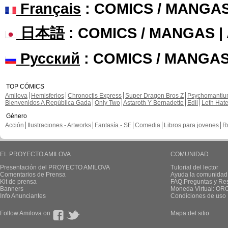
Français
: COMICS / MANGA
日本語
: COMICS / MANGAS 
Русский
: COMICS / MANGAS
TOP CÓMICS
Amilova
Hemisferios
Chronoctis Express
Super Dragon Bros Z
Psychomanti
Bienvenidos A República Gada
Only Two
Astaroth Y Bernadette
Edil
Leth Hat
Género
Acción
Ilustraciones - Artworks
Fantasía - SF
Comedia
Libros para jovenes
R
EL PROYECTO AMILOVA
COMUNIDAD
Presentación del PROYECTO AMILOVA
Tutorial del lector
Comentarios de Prensa
Ayuda la comunidad
Kit de prensa
FAQ.Preguntas y Re
Banners
Moneda Virtual: OR
Info Anunciantes
Condiciones de uso
Follow Amilova on
Mapa del sitio