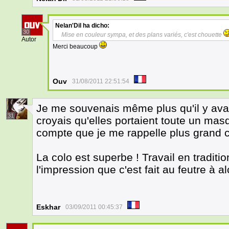
Nelan'Dil
ha dicho:
30
Mise en couleur sympa, et des plans variés, c'est chouette
Autor
Merci beaucoup
Ouv
31/08/2011 22:51:54
Je me souvenais même plus qu'il y avai
31
croyais qu'elles portaient toute un ma
compte que je me rappelle plus grand c
La colo est superbe ! Travail en tradition
l'impression que c'est fait au feutre à al
Eskhar
03/09/2011 00:45:37