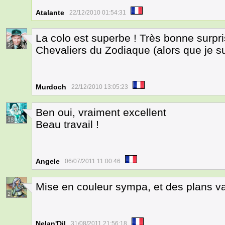
Atalante
22/12/2010 01:54:31
La colo est superbe ! Très bonne surpr
2
Chevaliers du Zodiaque (alors que je sui
Murdoch
22/12/2010 13:05:23
Ben oui, vraiment excellent
18
Beau travail !
Angele
06/07/2011 11:00:46
Mise en couleur sympa, et des plans va
2
Nelan'Dil
31/08/2011 21:56:18