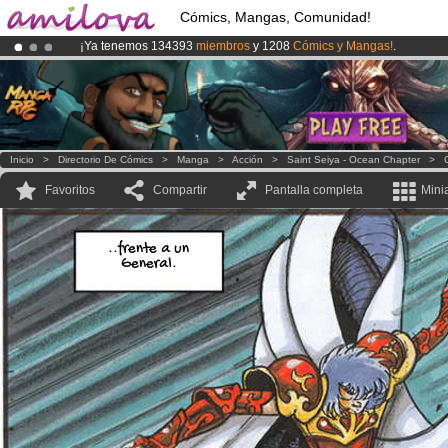
Cómics, Mangas, Comunidad!
¡Ya tenemos 134393
miembros
y 1208
Cómics y Mangas!
.
¡Conviertete en Premium por
3.95 euros
al mes!
Hazte Premium ya
¡
El Kickstarter Amilova está desormado lanzado
!.
Inicio
>
Directorio De Cómics
>
Manga
>
Acción
>
Saint Seiya - Ocean Chapter
>
Favoritos
Compartir
Pantalla completa
Mini
..frente a un
General.