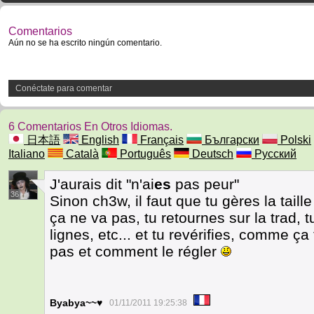
Comentarios
Aún no se ha escrito ningún comentario.
Conéctate para comentar
6 Comentarios En Otros Idiomas.
日本語
English
Français
Български
Polski
Italiano
Català
Português
Deutsch
Русский
J'aurais dit "n'ai
es
pas peur"
36
Sinon ch3w, il faut que tu gères la taill
ça ne va pas, tu retournes sur la trad, t
lignes, etc... et tu revérifies, comme ça
pas et comment le régler
Byabya~~♥
01/11/2011 19:25:38