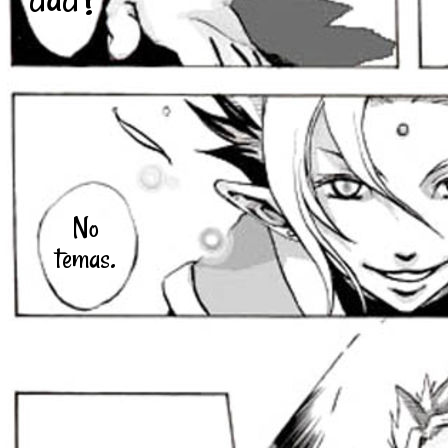
No
temas.