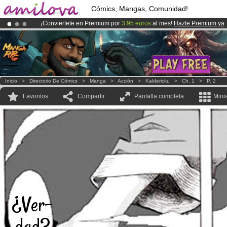
Cómics, Mangas, Comunidad!
¡Conviertete en Premium por
3.95 euros
al mes!
Hazte Premium ya
¡Ya tenemos 100000
miembros
y 1000
Cómics y Mangas!
.
¡
El Kickstarter Amilova está desormado lanzado
!.
Inicio
>
Directorio De Cómics
>
Manga
>
Acción
>
Kaldericku
>
Ch. 1
>
P. 2
Favoritos
Compartir
Pantalla completa
Mini
¿Ver-
dad?