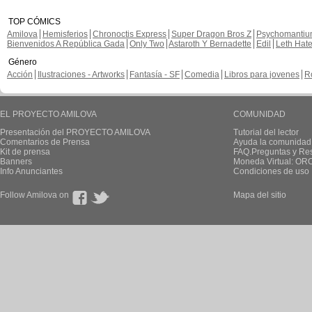
TOP CÓMICS
Amilova
Hemisferios
Chronoctis Express
Super Dragon Bros Z
Psychomanti
Bienvenidos A República Gada
Only Two
Astaroth Y Bernadette
Edil
Leth Hat
Género
Acción
Ilustraciones - Artworks
Fantasía - SF
Comedia
Libros para jovenes
R
EL PROYECTO AMILOVA
COMUNIDAD
Presentación del PROYECTO AMILOVA
Tutorial del lector
Comentarios de Prensa
Ayuda la comunidad
Kit de prensa
FAQ.Preguntas y Re
Banners
Moneda Virtual: OR
Info Anunciantes
Condiciones de uso
Follow Amilova on
Mapa del sitio