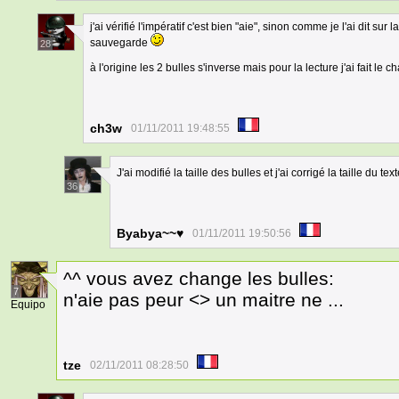
j'ai vérifié l'impératif c'est bien "aie", sinon comme je l'ai dit s
sauvegarde
28
à l'origine les 2 bulles s'inverse mais pour la lecture j'ai fait le
ch3w
01/11/2011 19:48:55
J'ai modifié la taille des bulles et j'ai corrigé la taille du tex
36
Byabya~~♥
01/11/2011 19:50:56
^^ vous avez change les bulles:
7
n'aie pas peur <> un maitre ne ...
Equipo
tze
02/11/2011 08:28:50