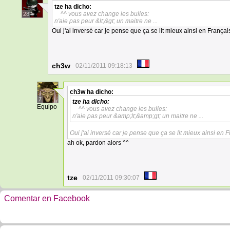
tze
ha dicho:
^^ vous avez change les bulles:
28
n'aie pas peur &lt;&gt; un maitre ne ...
Oui j'ai inversé car je pense que ça se lit mieux ainsi en Françai
ch3w
02/11/2011 09:18:13
ch3w
ha dicho:
7
tze
ha dicho:
Equipo
^^ vous avez change les bulles:
n'aie pas peur &amp;lt;&amp;gt; un maitre ne ...
Oui j'ai inversé car je pense que ça se lit mieux ainsi en F
ah ok, pardon alors ^^
tze
02/11/2011 09:30:07
Comentar en Facebook