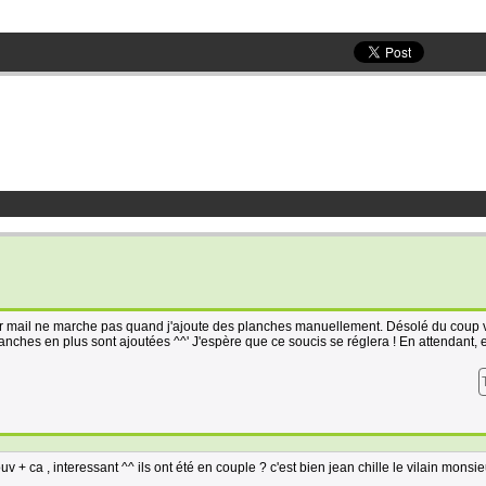
 par mail ne marche pas quand j'ajoute des planches manuellement. Désolé du coup
nches en plus sont ajoutées ^^' J'espère que ce soucis se réglera ! En attendant, e
uv + ca , interessant ^^ ils ont été en couple ? c'est bien jean chille le vilain monsie