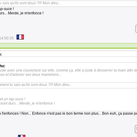
sais qu'ils sont doux ?!!! Mon dieu...
lap-suce !
urs... Merde, je m'enfonce !
14:50:35
:
ho:
juste avec une couverture sur elle, comme ça, elle a juste à desserrer la main afin d
issu et d'arborer ses doux mamelons...
ent tu sais qu'ils sont doux ?!!! Mon dieu...
ait un lap-suce !
s sont durs... Merde, je m'enfonce !
Tu t'enfonces ! Non... Enfonce n'est pas le bon terme non plus... Bon euh, ça passe 