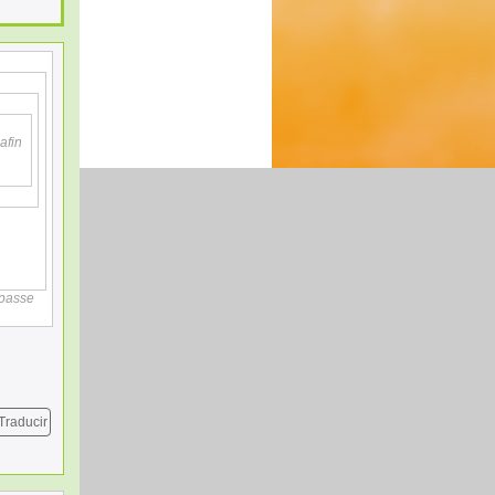
afin
 passe
Traducir