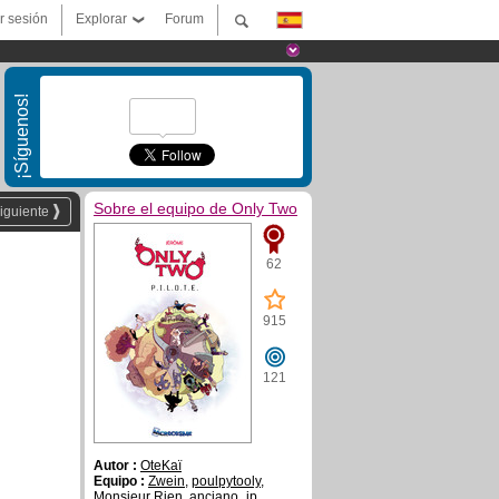
ar sesión
Explorar
Forum
¡Síguenos!
Sobre el equipo de Only Two
iguiente
62
915
121
Autor :
OteKaï
Equipo :
Zwein
,
poulpytooly
,
Monsieur Rien
,
anciano_jp
,