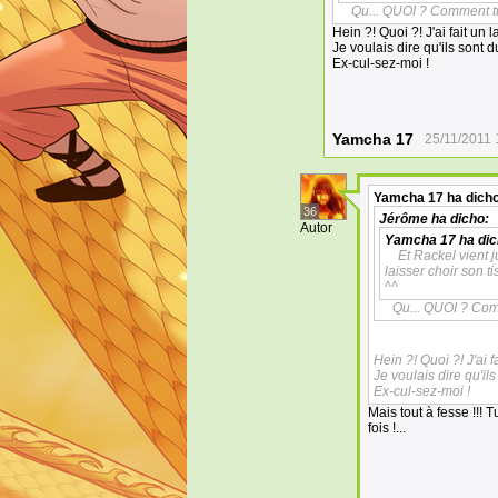
Qu... QUOI ? Comment tu 
Hein ?! Quoi ?! J'ai fait un 
Je voulais dire qu'ils sont d
Ex-cul-sez-moi !
Yamcha 17
25/11/2011 
Yamcha 17
ha dicho
36
Jérôme
ha dicho:
Autor
Yamcha 17
ha dic
Et Rackel vient 
laisser choir son t
^^
Qu... QUOI ? Comm
Hein ?! Quoi ?! J'ai f
Je voulais dire qu'il
Ex-cul-sez-moi !
Mais tout à fesse !!! 
fois !...