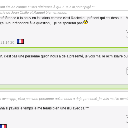
 ont été en couple tu fais référence à qui ? Je n'ai point pigé ^^'
arle de Jean Chille et Raquel bien entendu.
it référence à la couv en fait alors comme c'est Rackel du présent qui est dessus... 
ça ! Pour répondre à la question,... je ne spoilerai pas
 21:14:20
qqn, c'est pas une personne qu'on nous a deja presenté, je vois mal le ocmissaire o
est avec qqn, c'est pas une personne qu'on nous a deja presenté, je vois mal le ocmi
 si j'avais le temps je me ferais bien une illu avec ça ^^