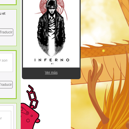
u et
Traducir
r son
Ver más
Traducir
er