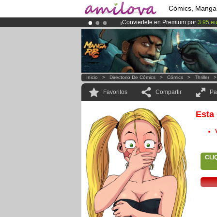
Cómics, Manga
¡Conviertete en Premium por
3.95 e
¡
El Kickstarter Amilova está desorm
¡Ya tenemos 100000
miembros
y 10
Inicio
>
Directorio De Cómics
>
Cómics
>
Thriller
Favoritos
Compartir
Pa
Esta
CLI