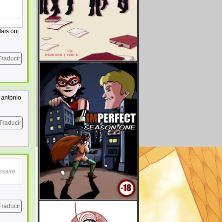
Mais oui
Traducir
u antonio
Traducir
ssaire
Traducir