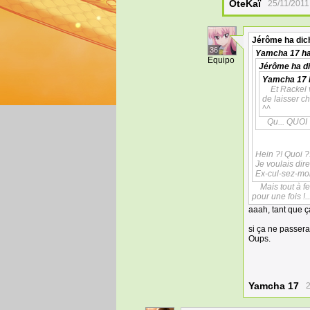
OteKaï
25/11/2011
Jérôme
ha dic
36
Yamcha 17
ha
Equipo
Jérôme
ha d
Yamcha 17
Et Rackel 
de laisser c
^^
Qu... QUOI 
Hein ?! Quoi ?!
Je voulais dire
Ex-cul-sez-moi
Mais tout à f
pour une fois !..
aaah, tant que ç
si ça ne passerai
Oups.
Yamcha 17
2