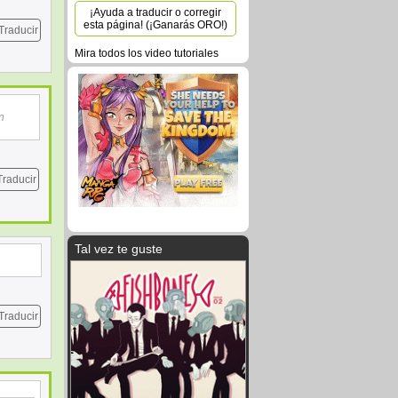
¡Ayuda a traducir o corregir
esta página! (¡Ganarás ORO!)
Traducir
Mira todos los video tutoriales
n
Traducir
Tal vez te guste
Traducir