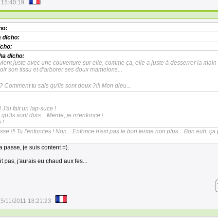
 15:40:19
ho:
 dicho:
icho:
ha dicho:
vient juste avec une couverture sur elle, comme ça, elle a juste à desserrer la main 
hoir son tissu et d'arborer ses doux mamelons...
? Comment tu sais qu'ils sont doux ?!!! Mon dieu...
 J'ai fait un lap-suce !
 qu'ils sont durs... Merde, je m'enfonce !
 !
esse !!! Tu t'enfonces ! Non... Enfonce n'est pas le bon terme non plus... Bon euh, ça
.
a passe, je suis content =).
t pas, j'aurais eu chaud aux fes...
5/11/2011 18:21:23