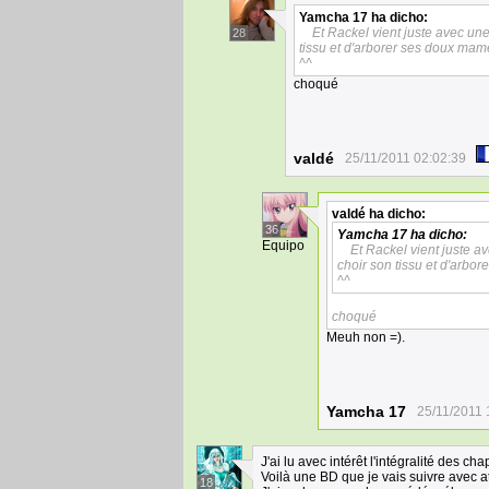
Yamcha 17
ha dicho:
Et Rackel vient juste avec une
28
tissu et d'arborer ses doux mame
^^
choqué
valdé
25/11/2011 02:02:39
valdé
ha dicho:
36
Yamcha 17
ha dicho:
Equipo
Et Rackel vient juste av
choir son tissu et d'arbo
^^
choqué
Meuh non =).
Yamcha 17
25/11/2011 
J'ai lu avec intérêt l'intégralité des cha
Voilà une BD que je vais suivre avec at
18