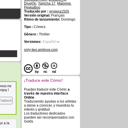
DrugOn
,
Yamcha 17
,
Malonne
,
PeekaBoo
Traducido por :
grygera1505
Versión original:
Français
Ritmo de lanzamiento:
Domingo
Tipo :
Cómics
Género :
Thriller
Versiones:
Español
only-two.amilova.com
by
nc
nd
¡Traduce este Cómic!
 vous ne
Puedes traducir este Cómic
a
njoy !
través de nuestra interface
Online
.
Traducir
Traduciendo ayudas a los artistas
a darse a conocer, y muestras tu
interés y gratitud.
Los traductores dedicados
pueden ser recompensados con
Golds.
ur a la