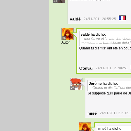
28
valdé
24/11/2011 20:55:25
valdé
ha dicho:
36
moi j'ai vu et lu, bah franchem
Autor
monsieur a la barbichette deja 
Quand tu dis "ils" ont été en coup
OteKaï
24/11/2011 21:06:51
Jérôme
ha dicho:
Quand tu dis "ils" ont été
25
Je suppose qu'il parle de J
misé
24/11/2011 21:10:1
misé
ha dicho: