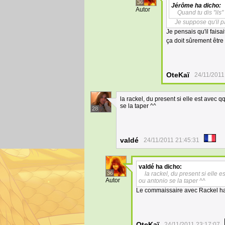
36
Jérôme
ha dicho:
Autor
Quand tu dis "ils"
Je suppose qu'il p
Je pensais qu'il faisa
ça doit sûrement être 
OteKaï
24/11/2011
la rackel, du present si elle est avec 
se la taper ^^
28
valdé
24/11/2011 21:45:31
valdé
ha dicho:
36
la rackel, du present si elle 
Autor
ou antonio se la taper ^^
Le commaissaire avec Rackel haha
OteKaï
24/11/2011 23:17:07