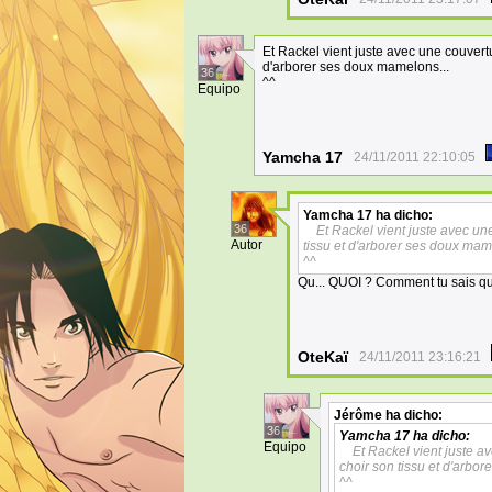
Et Rackel vient juste avec une couvertu
d'arborer ses doux mamelons...
36
^^
Equipo
Yamcha 17
24/11/2011 22:10:05
Yamcha 17
ha dicho:
36
Et Rackel vient juste avec une
Autor
tissu et d'arborer ses doux mam
^^
Qu... QUOI ? Comment tu sais qu'i
OteKaï
24/11/2011 23:16:21
Jérôme
ha dicho:
36
Yamcha 17
ha dicho:
Equipo
Et Rackel vient juste av
choir son tissu et d'arbo
^^