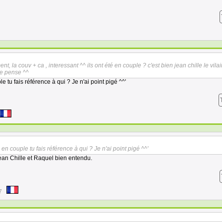
ent, la couv + ca , interessant ^^ ils ont été en couple ? c'est bien jean chille le vilai
je pense ^^
le tu fais référence à qui ? Je n'ai point pigé ^^'
 en couple tu fais référence à qui ? Je n'ai point pigé ^^'
ean Chille et Raquel bien entendu.
7