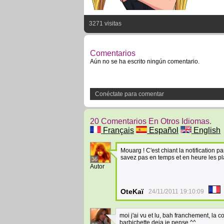
3271 visitas
Comentarios
Aún no se ha escrito ningún comentario.
Conéctate para comentar
20 Comentarios En Otros Idiomas.
Français
Español
English
Mouarg ! C'est chiant la notification
savez pas en temps et en heure les pla
36
Autor
OteKaï
24/11/2011 19:10:09
moi j'ai vu et lu, bah franchement, la co
barbichette deja je pense ^^