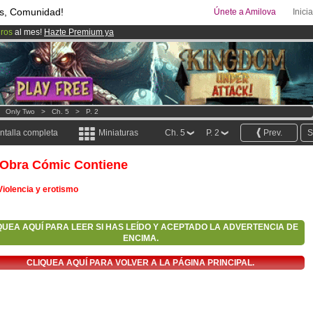
s, Comunidad!
Únete a Amilova
Inici
uros
al mes!
Hazte Premium ya
ado lanzado
!.
00
Cómics y Mangas!
.
>
Only Two
>
Ch. 5
>
P. 2
ntalla completa
Miniaturas
Ch. 5
P. 2
Prev.
S
 Obra Cómic Contiene
Violencia y erotismo
QUEA AQUÍ PARA LEER SI HAS LEÍDO Y ACEPTADO LA ADVERTENCIA DE
ENCIMA.
CLIQUEA AQUÍ PARA VOLVER A LA PÁGINA PRINCIPAL.