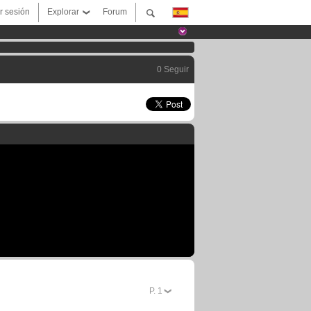
ar sesión
Explorar
Forum
0 Seguir
P.
1