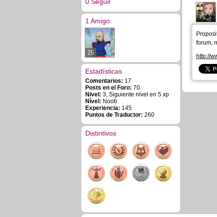
0 Seguir
1 Amigo
Proposi
forum, 
26
http://
Estadísticas
Comentarios:
17
Posts en el Foro:
70
Nivel:
3, Siguiente nivel en 5 xp
Nível:
Noob
Experiencia:
145
Puntos de Traductor:
260
Distintivos