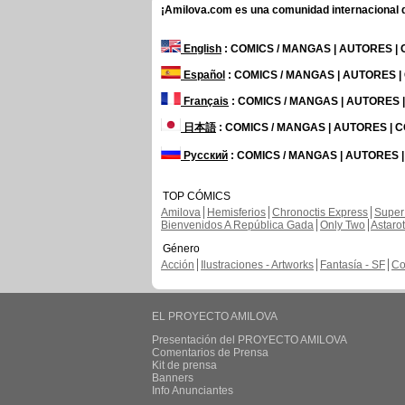
¡Amilova.com es una comunidad internacional de
English
: COMICS / MANGAS | AUTORES |
Español
: COMICS / MANGAS | AUTORES 
Français
: COMICS / MANGAS | AUTORES
日本語
: COMICS / MANGAS | AUTORES |
Русский
: COMICS / MANGAS | AUTORES 
TOP CÓMICS
Amilova
Hemisferios
Chronoctis Express
Super
Bienvenidos A República Gada
Only Two
Astaro
Género
Acción
Ilustraciones - Artworks
Fantasía - SF
Co
EL PROYECTO AMILOVA
Presentación del PROYECTO AMILOVA
Comentarios de Prensa
Kit de prensa
Banners
Info Anunciantes