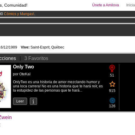
s, Comunidad!
Únete a Amilova
Inici
00
Cómics y Mangas!
.
uros
al mes!
Hazte Premium ya
ado lanzado
!.
6/12/1989
Vive:
Saint-Esprit, Québec
cciones
|
3 Favoritos
Only Two
por
OteKaï
51
OnlyTwo es una historia de amor mezclando humor y
una loca carrera! No es una historia que te hará reír, es
la estupidez de las personas que te hará...
915
Leer
126
Zwein
t