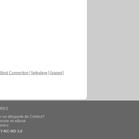
Blind Connection
Sethxfaye
Graped
ORES
r un dibujante de Cómics?
 vende mi eBook
ómics
Y-NC-ND 3.0