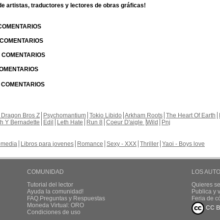
 artistas, traductores y lectores de obras gráficas!
 COMENTARIOS
| COMENTARIOS
 | COMENTARIOS
 COMENTARIOS
| COMENTARIOS
 Dragon Bros Z
Psychomantium
Tokio Libido
Arkham Roots
The Heart Of Earth
th Y Bernadette
Edil
Leth Hate
Run 8
Coeur D'aigle
Wild
Pnj
media
Libros para jovenes
Romance
Sexy - XXX
Thriller
Yaoi - Boys love
COMUNIDAD
LOS AUT
Tutorial del lector
Quieres se
Ayuda la comunidad!
Publica y
FAQ.Preguntas y Respuestas
Feria de c
Moneda Virtual: ORO
CC B
Condiciones de uso