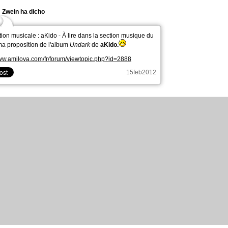
Zwein ha dicho
tion musicale : aKido - À lire dans la section musique du
ma proposition de l'album
Undark
de
aKido.
www.amilova.com/fr/forum/viewtopic.php?id=2888
15feb2012