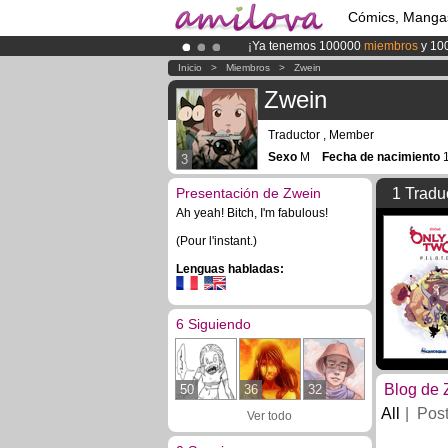
Cómics, Manga
¡Ya tenemos 100000
miembros
y 10
¡Conviertete en Premium por
3.95 e
Inicio
>
Miembros
>
Zwein
¡
El Kickstarter Amilova está desorm
Zwein
Traductor , Member
Sexo
M
Fecha de nacimiento
1
3
Presentación de Zwein
1 Tradu
Ah yeah! Bitch, I'm fabulous!
(Pour l'instant.)
Lenguas habladas:
6 Siguiendo
Blog de 
50
36
32
All
Pos
Ver todo