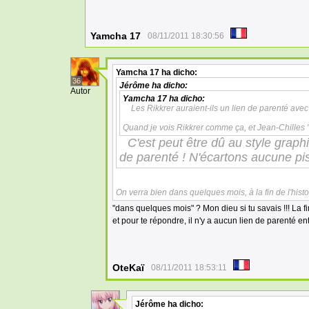
Yamcha 17
08/11/2011 18:30:56
Yamcha 17
ha dicho:
36
Jérôme
ha dicho:
Autor
Yamcha 17
ha dicho:
Les Rikkrer auraient-ils un lien de parenté avec
Quand je vois Rikkrer comme ça, et Jean-Chilles " b
C'est peut être dû au style graphi
de parenté ! N'écartons aucune pi
On verra bien dans quelques mois, à la fin de l'hist
"dans quelques mois" ? Mon dieu si tu savais !!! La fi
et pour te répondre, il n'y a aucun lien de parenté en
OteKaï
08/11/2011 18:53:11
Jérôme
ha dicho: