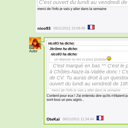
C'est ouvert du lundi au vendredi de
merci de l'info je vais y aller dans la semaine
nico93
08/11/2011 10:08:49
nico93
ha dicho:
36
Jérôme
ha dicho:
Autor
nico93
ha dicho:
on depose ou les cv pour postuler
C'est marqué en bas ^^ C'est le pe
à Chôles-Naze-la-Vallée donc ! C'e
de CV. Tu auras droit à un question
ouvert du lundi au vendredi de 18h
merci de l'info je vais y aller dans la semaine
Content pour eux ! J'ai entendu dire qu'ils n'étaient 
sont tous un peu aigris...
OteKaï
08/11/2011 11:34:44