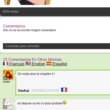
4559 visitas
Comentarios
Aún no se ha escrito ningún comentario.
Conéctate para comentar
15 Comentarios En Otros Idiomas.
Français
English
Español
En route pour le chapitre 4 !
36
Autor
OteKaï
07/11/2011 20:13:53
on depose ou les cv pour postuler
28