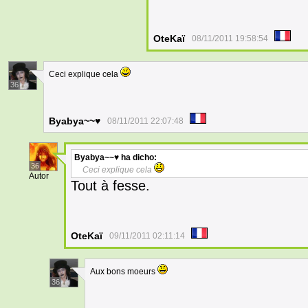
OteKaï
08/11/2011 19:58:54
Ceci explique cela
36
Byabya~~♥
08/11/2011 22:07:48
Byabya~~♥
ha dicho:
36
Ceci explique cela
Autor
Tout à fesse.
OteKaï
09/11/2011 02:11:14
Aux bons moeurs
36