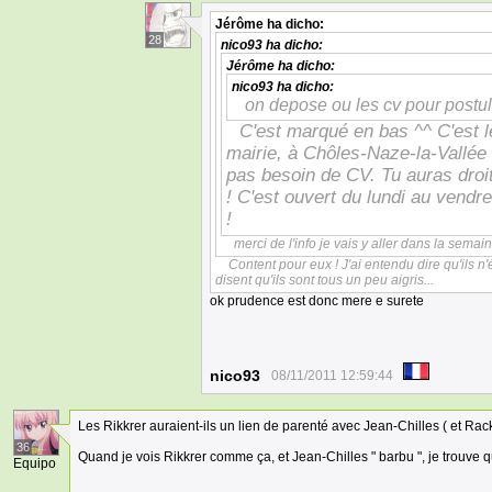
Jérôme
ha dicho:
28
nico93
ha dicho:
Jérôme
ha dicho:
nico93
ha dicho:
on depose ou les cv pour postul
C'est marqué en bas ^^ C'est le
mairie, à Chôles-Naze-la-Vallée 
pas besoin de CV. Tu auras droit
! C'est ouvert du lundi au vendr
!
merci de l'info je vais y aller dans la semai
Content pour eux ! J'ai entendu dire qu'ils n
disent qu'ils sont tous un peu aigris...
ok prudence est donc mere e surete
nico93
08/11/2011 12:59:44
Les Rikkrer auraient-ils un lien de parenté avec Jean-Chilles ( et Rack
36
Quand je vois Rikkrer comme ça, et Jean-Chilles " barbu ", je trouve qu
Equipo