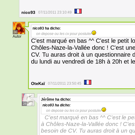
nico93
07/11/2011 23:10:49
nico93
ha dicho:
36
on depose ou les cv pour postuler
Autor
C'est marqué en bas ^^ C'est le petit lo
Chôles-Naze-la-Vallée donc ! C'est une
CV. Tu auras droit à un questionnaire d
du lundi au vendredi de 18h à 20h et l
OteKaï
07/11/2011 23:50:45
Jérôme
ha dicho:
28
nico93
ha dicho:
on depose ou les cv pour postuler
C'est marqué en bas ^^ C'est le peti
à Chôles-Naze-la-Vallée donc ! C'est
besoin de CV. Tu auras droit à un qu