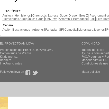
TOP CÓMICS
Amilova
Hemisferios
Chronoctis Express
Super Dragon Bros Z
Psychomanti
Bienvenidos A República Gada
Only Two
Astaroth Y Bernadette
Edil
Leth Hat
Género
Acción
Ilustraciones - Artworks
Fantasía - SF
Comedia
Libros para jovenes
R
EL PROYECTO AMILOVA
COMUNIDAD
Presentación del PROYECTO AMILOVA
Tutorial del lector
Comentarios de Prensa
Ayuda la comunidad
Kit de prensa
FAQ.Preguntas y Re
Banners
Moneda Virtual: OR
Info Anunciantes
Condiciones de uso
Follow Amilova on
Mapa del sitio