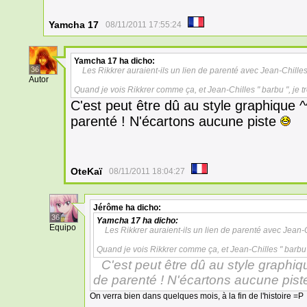
Yamcha 17
08/11/2011 17:55:24
Yamcha 17
ha dicho:
36
Les Rikkrer auraient-ils un lien de parenté avec Jean-Chilles 
Autor
Quand je vois Rikkrer comme ça, et Jean-Chilles " barbu ", je tr
C'est peut être dû au style graphique ^^
parenté ! N'écartons aucune piste
OteKaï
08/11/2011 18:04:27
Jérôme
ha dicho:
36
Yamcha 17
ha dicho:
Equipo
Les Rikkrer auraient-ils un lien de parenté avec Jean-C
Quand je vois Rikkrer comme ça, et Jean-Chilles " barbu ",
C'est peut être dû au style graphiqu
de parenté ! N'écartons aucune pis
On verra bien dans quelques mois, à la fin de l'histoire =P