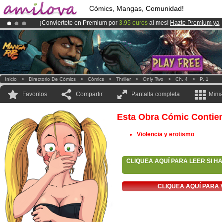
Cómics, Mangas, Comunidad!
¡Conviertete en Premium por
3.95 euros
al mes!
Hazte Premium ya
¡
El Kickstarter Amilova está desormado lanzado
!.
¡Ya tenemos 100000
miembros
y 1000
Cómics y Mangas!
.
Inicio
>
Directorio De Cómics
>
Cómics
>
Thriller
>
Only Two
>
Ch. 4
>
P. 1
Favoritos
Compartir
Pantalla completa
Mini
Esta Obra Cómic Contie
Violencia y erotismo
CLIQUEA AQUÍ PARA LEER SI H
CLIQUEA AQUÍ PARA 