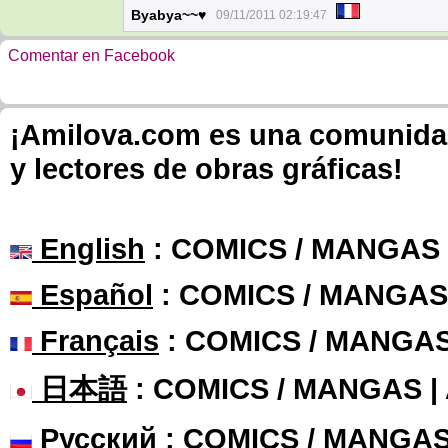
Byabya~~♥
09/11/2011 02:19:47
Comentar en Facebook
¡Amilova.com es una comunidad 
y lectores de obras gráficas!
English
: COMICS / MANGAS
Español
: COMICS / MANGAS
Français
: COMICS / MANGA
日本語
: COMICS / MANGAS 
Русский
: COMICS / MANGAS