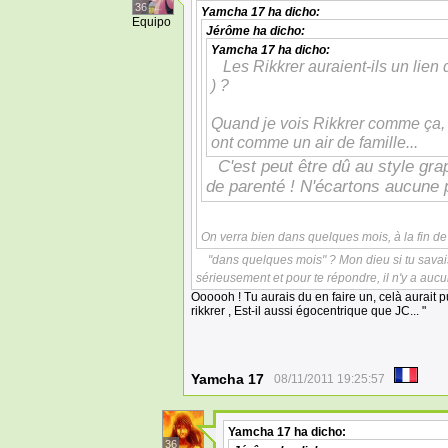
36
Yamcha 17
ha dicho:
Equipo
Jérôme
ha dicho:
Yamcha 17
ha dicho:
Les Rikkrer auraient-ils un lien
) ?
Quand je vois Rikkrer comme ça, et
ont comme un air de famille...
C'est peut être dû au style grap
de parenté ! N'écartons aucune 
On verra bien dans quelques mois, à la fin de 
"dans quelques mois" ? Mon dieu si tu savais 
sérieusement et pour te répondre, il n'y a aucu
Oooooh ! Tu aurais du en faire un, celà aurait p
rikkrer , Est-il aussi égocentrique que JC... "
Yamcha 17
08/11/2011 19:25:57
Yamcha 17
ha dicho:
36