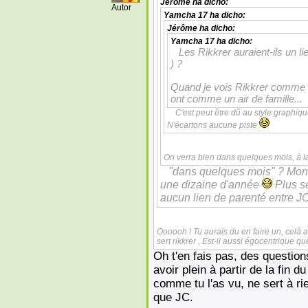
Jérôme
ha dicho:
Autor
Yamcha 17
ha dicho:
Jérôme
ha dicho:
Yamcha 17
ha dicho:
Les Rikkrer auraient-ils un l
) ?
Quand je vois Rikkrer comme ça,
ont comme un air de famille...
C'est peut être dû au style graphique
N'écartons aucune piste
On verra bien dans quelques mois, à la 
"dans quelques mois" ? Mon die
une dizaine d'année
Plus sé
aucun lien de parenté entre J
Oooooh ! Tu aurais du en faire un, celà a
sert rikkrer , Est-il aussi égocentrique que
Oh t'en fais pas, des questi
avoir plein à partir de la fin d
comme tu l'as vu, ne sert à r
que JC.