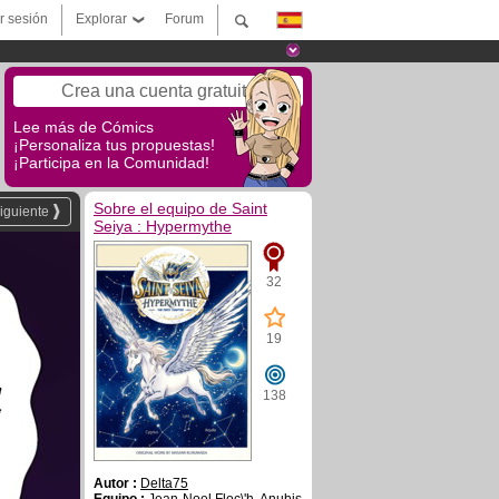
ar sesión
Explorar
Forum
Crea una cuenta gratuita
Lee más de Cómics
¡Personaliza tus propuestas!
¡Participa en la Comunidad!
Sobre el equipo de Saint
iguiente
Seiya : Hypermythe
32
19
n
138
a
Autor :
Delta75