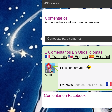
430 visitas
Comentarios
Aún no se ha escrito ningún comentario.
Conéctate para comentar
1 Comentarios En Otros Idiomas.
Français
English
Español
Elles sont arrivées !
47
Autor
Delta75
20/08/2025 17:52:53
Comentar en Facebook