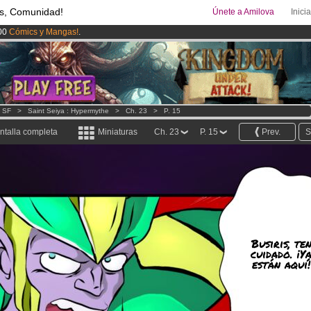
s, Comunidad!
Únete a Amilova
Inici
00
Cómics y Mangas!
.
uros
al mes!
Hazte Premium ya
ado lanzado
!.
- SF
>
Saint Seiya : Hypermythe
>
Ch. 23
>
P. 15
ntalla completa
Miniaturas
Ch. 23
P. 15
Prev.
S
Busiris, te
cuidado. ¡Y
están aquí!