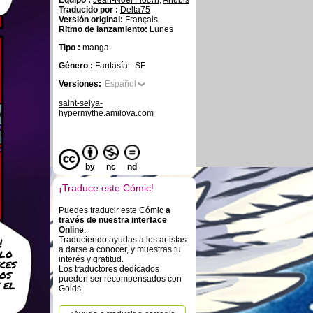
Equipo :
Jean-Noel Floc\'h
,
Anubis
Traducido por :
Delta75
Versión original:
Français
Ritmo de lanzamiento:
Lunes
Tipo :
manga
Género :
Fantasía - SF
Versiones:
Español
saint-seiya-
hypermythe.amilova.com
by
nc
nd
¡Traduce este Cómic!
Puedes traducir este Cómic
a
través de nuestra interface
Online
.
!
Traduciendo ayudas a los artistas
a darse a conocer, y muestras tu
olo
interés y gratitud.
ces
Los traductores dedicados
os
pueden ser recompensados con
 el
Golds.