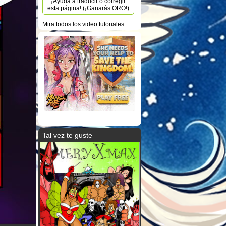
¡Ayuda a traducir o corregir
esta página! (¡Ganarás ORO!)
Mira todos los video tutoriales
Tal vez te guste