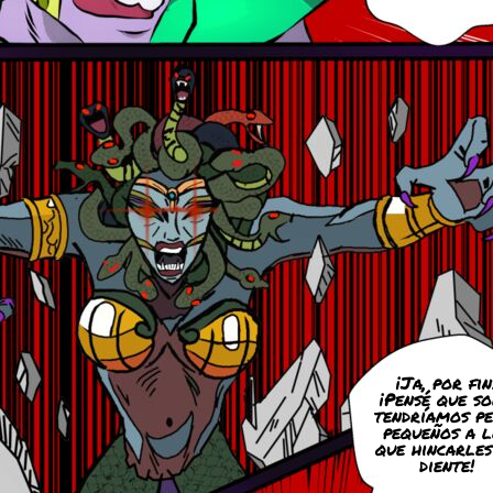
¡Ja, por fin
¡Pensé que s
tendríamos pe
pequeños a l
que hincarles
diente!