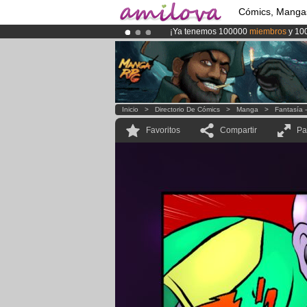
Cómics, Manga
¡Ya tenemos 100000
miembros
y 10
¡Conviertete en Premium por
3.95 e
¡
El Kickstarter Amilova está desorm
Inicio
>
Directorio De Cómics
>
Manga
>
Fantasía 
Favoritos
Compartir
Pa