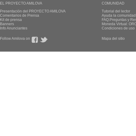
EL PROYECTO AMILOVA
COMUNIDAD
Presentación del PROYECTO AMILOVA
Tutorial del lector
Comentarios de Prensa
Ayuda la comunidad
Kit de prensa
FAQ.Preguntas y Re
Banners
Moneda Virtual: OR
Info Anunciantes
Condiciones de uso
Follow Amilova on
Mapa del sitio