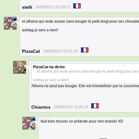
stelli
18/08/2012 00:39:27
et athena qui reste assise sans bouger le petit doigt pour ses chevalier
26
ashtag je sers a rien!!
PizzaCat
18/08/2012 01:01:32
PizzaCat
ha dicho:
et athena qui reste assise sans bouger le petit doigt pour ses 
28
ashtag je sers a rien!!
Athena ne peut pas bouger. Elle est immobiliser par la couronne
Chiantos
18/08/2012 11:06:35
faut bien trouver un prétexte pour rien branler XD
26