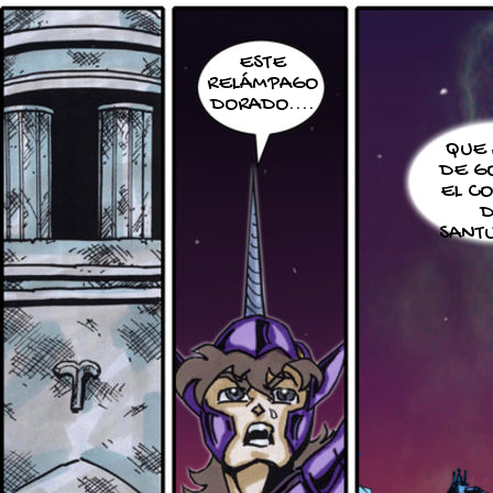
ESTE
RELÁMPAGO
DORADO....
QUE 
DE G
EL C
D
SANTU