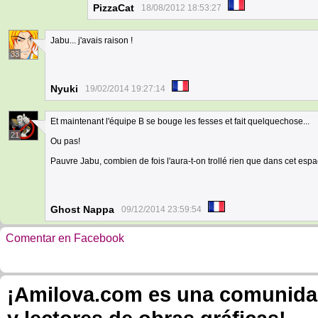
PizzaCat
18/08/2012 18:53:27
Jabu... j'avais raison !
33
Nyuki
19/02/2014 19:27:14
Et maintenant l'équipe B se bouge les fesses et fait quelquechose...
21
Ou pas!
Pauvre Jabu, combien de fois l'aura-t-on trollé rien que dans cet es
Ghost Nappa
09/12/2014 23:59:54
Comentar en Facebook
¡Amilova.com es una comunidad 