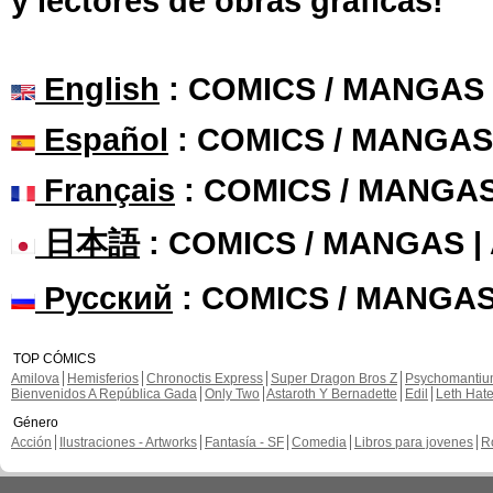
y lectores de obras gráficas!
English
: COMICS / MANGAS
Español
: COMICS / MANGAS
Français
: COMICS / MANGA
日本語
: COMICS / MANGAS 
Русский
: COMICS / MANGAS
TOP CÓMICS
Amilova
Hemisferios
Chronoctis Express
Super Dragon Bros Z
Psychomanti
Bienvenidos A República Gada
Only Two
Astaroth Y Bernadette
Edil
Leth Hat
Género
Acción
Ilustraciones - Artworks
Fantasía - SF
Comedia
Libros para jovenes
R