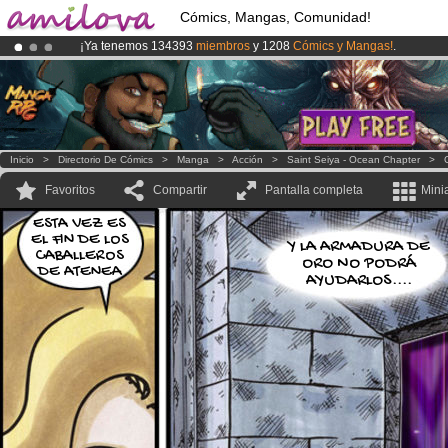
Cómics, Mangas, Comunidad!
¡Ya tenemos 134393
miembros
y 1208
Cómics y Mangas!
.
¡
El Kickstarter Amilova está desormado lanzado
!.
¡Conviertete en Premium por
3.95 euros
al mes!
Hazte Premium ya
Inicio
>
Directorio De Cómics
>
Manga
>
Acción
>
Saint Seiya - Ocean Chapter
>
Favoritos
Compartir
Pantalla completa
Mini
ESTA VEZ ES
EL FIN DE LOS
Y LA ARMADURA DE
CABALLEROS
ORO NO PODRÁ
DE ATENEA
AYUDARLOS....