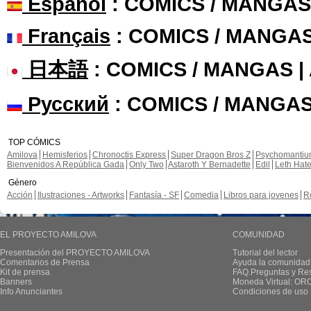
Español
: COMICS / MANGAS
Français
: COMICS / MANGA
日本語
: COMICS / MANGAS 
Русский
: COMICS / MANGAS
TOP CÓMICS
Amilova
Hemisferios
Chronoctis Express
Super Dragon Bros Z
Psychomanti
Bienvenidos A República Gada
Only Two
Astaroth Y Bernadette
Edil
Leth Hat
Género
Acción
Ilustraciones - Artworks
Fantasía - SF
Comedia
Libros para jovenes
R
EL PROYECTO AMILOVA
COMUNIDAD
Presentación del PROYECTO AMILOVA
Tutorial del lector
Comentarios de Prensa
Ayuda la comunidad
Kit de prensa
FAQ.Preguntas y Re
Banners
Moneda Virtual: OR
Info Anunciantes
Condiciones de uso