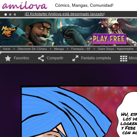
Cómics, Mangas, Comunidad!
¡
El Kickstarter Amilova está desormado lanzado
!.
¡Ya tenemos 100000
miembros
y 1000
Cómics y Mangas!
.
¡Conviertete en Premium por
3.95 euros
al mes!
Hazte Premium ya
Inicio
>
Directorio De Cómics
>
Manga
>
Fantasía - SF
>
Saint Seiya : Hypermythe
Favoritos
Compartir
Pantalla completa
Mini
HU, es
los d
logren
y Febe
con n