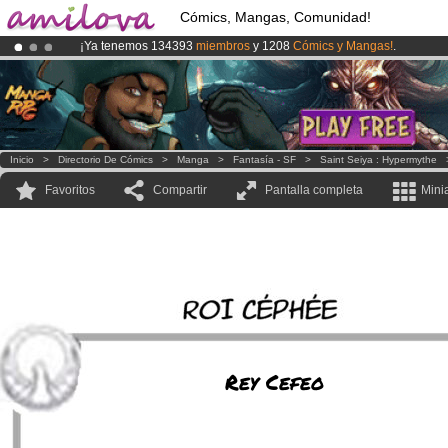
Cómics, Mangas, Comunidad!
¡Ya tenemos 134393
miembros
y 1208
Cómics y Mangas!
.
¡
El Kickstarter Amilova está desormado lanzado
!.
¡Conviertete en Premium por
3.95 euros
al mes!
Hazte Premium ya
Inicio
>
Directorio De Cómics
>
Manga
>
Fantasía - SF
>
Saint Seiya : Hypermythe
Favoritos
Compartir
Pantalla completa
Mini
Rey Cefeo