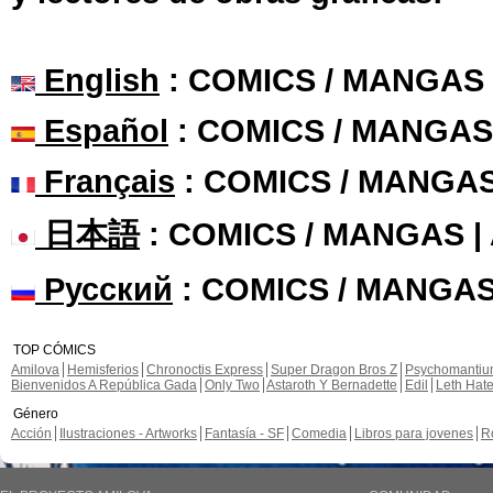
English
: COMICS / MANGAS
Español
: COMICS / MANGAS
Français
: COMICS / MANGA
日本語
: COMICS / MANGAS 
Русский
: COMICS / MANGAS
TOP CÓMICS
Amilova
Hemisferios
Chronoctis Express
Super Dragon Bros Z
Psychomanti
Bienvenidos A República Gada
Only Two
Astaroth Y Bernadette
Edil
Leth Hat
Género
Acción
Ilustraciones - Artworks
Fantasía - SF
Comedia
Libros para jovenes
R