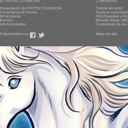
EL PROYECTO AMILOVA
COMUNIDAD
Presentación del PROYECTO AMILOVA
Tutorial del lector
Comentarios de Prensa
Ayuda la comunidad
Kit de prensa
FAQ.Preguntas y Re
Banners
Moneda Virtual: OR
Info Anunciantes
Condiciones de uso
Follow Amilova on
Mapa del sitio