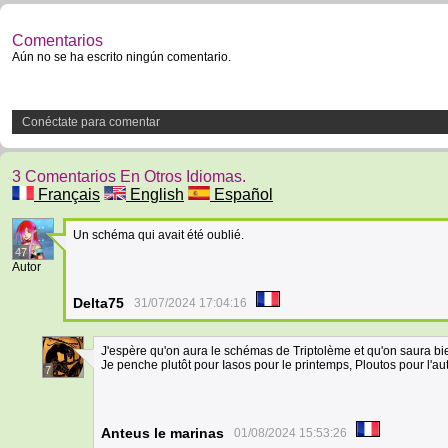
Comentarios
Aún no se ha escrito ningún comentario.
Conéctate para comentar
3 Comentarios En Otros Idiomas.
Français
English
Español
Un schéma qui avait été oublié.
47
Autor
Delta75
31/07/2024 17:04:16
J'espère qu'on aura le schémas de Triptolème et qu'on saura bien
Je penche plutôt pour Iasos pour le printemps, Ploutos pour l'au
7
Anteus le marinas
01/08/2024 15:53:26