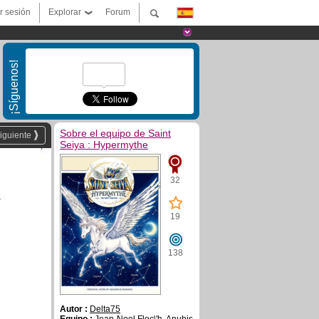
ar sesión
Explorar
Forum
¡Síguenos!
Sobre el equipo de Saint
iguiente
Seiya : Hypermythe
32
19
138
Autor :
Delta75