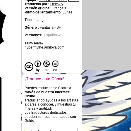
Equipo :
Jean-Noel Floc\'h
,
Anubis
Traducido por :
Delta75
Versión original:
Français
Ritmo de lanzamiento:
Lunes
Tipo :
manga
Género :
Fantasía - SF
Versiones:
Español
saint-seiya-
hypermythe.amilova.com
by
nc
nd
¡Traduce este Cómic!
Puedes traducir este Cómic
a
través de nuestra interface
Online
.
Traduciendo ayudas a los artistas
a darse a conocer, y muestras tu
interés y gratitud.
Los traductores dedicados
pueden ser recompensados con
Golds.