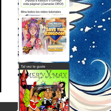
¡Ayuda a traducir o corregir
esta página! (¡Ganarás ORO!)
Mira todos los video tutoriales
Tal vez te guste