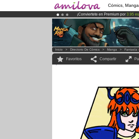
Cómics, Manga
¡Conviertete en Premium por
3.95 e
¡
El Kickstarter Amilova está desorm
¡Ya tenemos 100000
miembros
y 10
Inicio
>
Directorio De Cómics
>
Manga
>
Fantasía 
Favoritos
Compartir
Pa