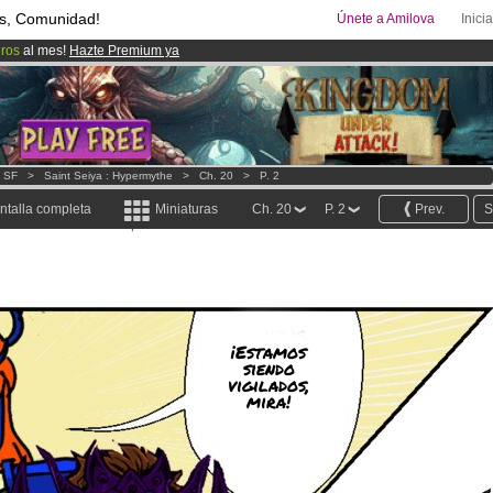
s, Comunidad!
Únete a Amilova
Inici
uros
al mes!
Hazte Premium ya
ado lanzado
!.
00
Cómics y Mangas!
.
- SF
>
Saint Seiya : Hypermythe
>
Ch. 20
>
P. 2
ntalla completa
Miniaturas
Ch. 20
P. 2
Prev.
S
¡Estamos
siendo
vigilados,
mira!