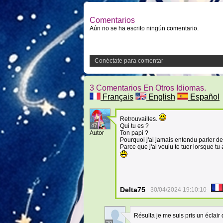
Comentarios
Aún no se ha escrito ningún comentario.
Conéctate para comentar
3 Comentarios En Otros Idiomas.
Français
English
Español
Retrouvailles.
47
Qui tu es ?
Autor
Ton papi ?
Pourquoi j'ai jamais entendu parler de 
Parce que j'ai voulu te tuer lorsque tu
Delta75
30/04/2024 19:10:10
Résulta je me suis pris un éclair 