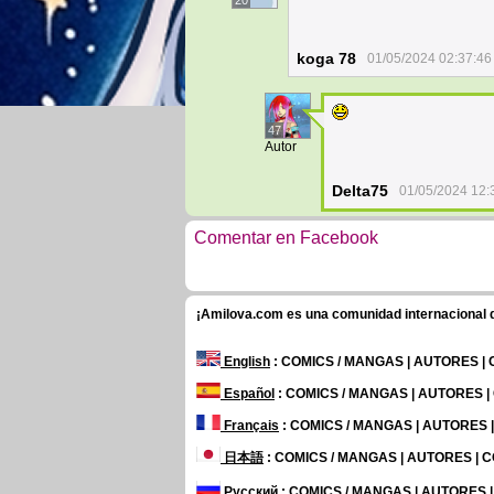
20
koga 78
01/05/2024 02:37:46
47
Autor
Delta75
01/05/2024 12:
Comentar en Facebook
¡Amilova.com es una comunidad internacional de
English
: COMICS / MANGAS | AUTORES |
Español
: COMICS / MANGAS | AUTORES 
Français
: COMICS / MANGAS | AUTORES
日本語
: COMICS / MANGAS | AUTORES |
Русский
: COMICS / MANGAS | AUTORES 