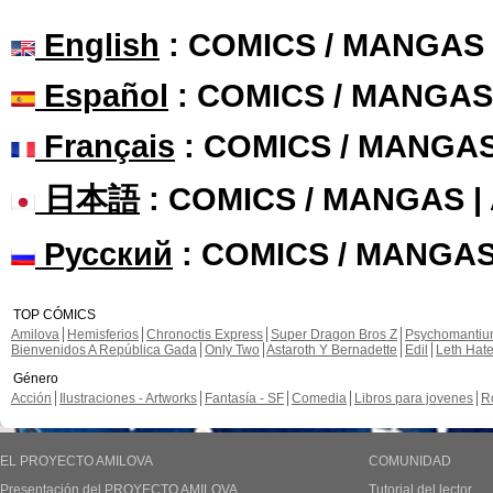
English
: COMICS / MANGAS
Español
: COMICS / MANGAS
Français
: COMICS / MANGA
日本語
: COMICS / MANGAS 
Русский
: COMICS / MANGAS
TOP CÓMICS
Amilova
Hemisferios
Chronoctis Express
Super Dragon Bros Z
Psychomanti
Bienvenidos A República Gada
Only Two
Astaroth Y Bernadette
Edil
Leth Hat
Género
Acción
Ilustraciones - Artworks
Fantasía - SF
Comedia
Libros para jovenes
R
EL PROYECTO AMILOVA
COMUNIDAD
Presentación del PROYECTO AMILOVA
Tutorial del lector