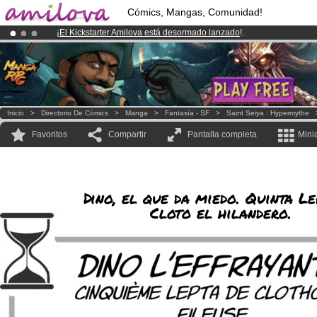
Cómics, Mangas, Comunidad!
¡
El Kickstarter Amilova está desormado lanzado
!.
¡Ya tenemos 100000
miembros
y 1000
Cómics y Mangas!
.
¡Conviertete en Premium por
3.95 euros
al mes!
Hazte Premium ya
Inicio
>
Directorio De Cómics
>
Manga
>
Fantasía - SF
>
Saint Seiya : Hypermythe
Favoritos
Compartir
Pantalla completa
Mini
Dino, el que da miedo. Quinta Le
Cloto el hilandero.