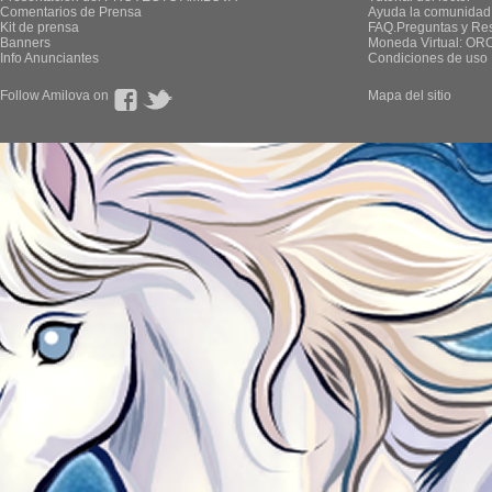
Comentarios de Prensa
Ayuda la comunidad
Kit de prensa
FAQ.Preguntas y Re
Banners
Moneda Virtual: OR
Info Anunciantes
Condiciones de uso
Follow Amilova on
Mapa del sitio