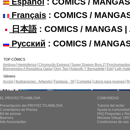
Español
: COMICS / MANGAS
Français
: COMICS / MANGA
日本語
: COMICS / MANGAS 
Русский
: COMICS / MANGAS
TOP CÓMICS
Amilova
Hemisferios
Chronoctis Express
Super Dragon Bros Z
Psychomanti
Bienvenidos A República Gada
Only Two
Astaroth Y Bernadette
Edil
Leth Hat
Género
Acción
Ilustraciones - Artworks
Fantasía - SF
Comedia
Libros para jovenes
R
EL PROYECTO AMILOVA
COMUNIDAD
Presentación del PROYECTO AMILOVA
Tutorial del lector
Comentarios de Prensa
Ayuda la comunidad
Kit de prensa
FAQ.Preguntas y Re
Banners
Moneda Virtual: OR
Info Anunciantes
Condiciones de uso