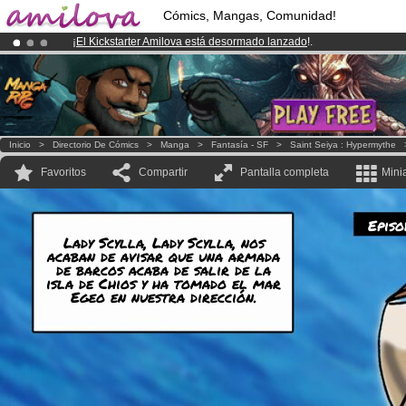
Cómics, Mangas, Comunidad!
¡
El Kickstarter Amilova está desormado lanzado
!.
¡Conviertete en Premium por
3.95 euros
al mes!
Hazte Premium ya
¡Ya tenemos 134393
miembros
y 1208
Cómics y Mangas!
.
Inicio
>
Directorio De Cómics
>
Manga
>
Fantasía - SF
>
Saint Seiya : Hypermythe
Favoritos
Compartir
Pantalla completa
Mini
Episo
Lady Scylla, Lady Scylla, nos
acaban de avisar que una armada
de barcos acaba de salir de la
isla de Chios y ha tomado el mar
Egeo en nuestra dirección.