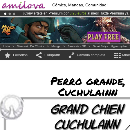
Cómics, Mangas, Comunidad!
¡Conviertete en Premium por
3.95 euros
al mes!
Hazte Premium ya
¡Ya tenemos 100000
miembros
y 1000
Cómics y Mangas!
.
¡
El Kickstarter Amilova está desormado lanzado
!.
Inicio
>
Directorio De Cómics
>
Manga
>
Fantasía - SF
>
Saint Seiya : Hypermythe
Favoritos
Compartir
Pantalla completa
Mini
Perro grande,
Cuchulainn