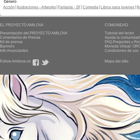
Género
Acción
Ilustraciones - Artworks
Fantasía - SF
Comedia
Libros para jovenes
R
EL PROYECTO AMILOVA
COMUNIDAD
Presentación del PROYECTO AMILOVA
Tutorial del lector
Comentarios de Prensa
Ayuda la comunidad
Kit de prensa
FAQ.Preguntas y Re
Banners
Moneda Virtual: OR
Info Anunciantes
Condiciones de uso
Follow Amilova on
Mapa del sitio