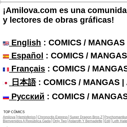
¡Amilova.com es una comunidad 
y lectores de obras gráficas!
English
: COMICS / MANGAS
Español
: COMICS / MANGAS
Français
: COMICS / MANGA
日本語
: COMICS / MANGAS 
Русский
: COMICS / MANGAS
TOP CÓMICS
Amilova
Hemisferios
Chronoctis Express
Super Dragon Bros Z
Psychomanti
Bienvenidos A República Gada
Only Two
Astaroth Y Bernadette
Edil
Leth Hat