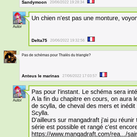
Sandymoon
20/06/2022 19:28:34
Un chien n'est pas une monture, voyo
47
Autor
Delta75
20/06/2022 19:32:56
Pas de schémas pour Thalès du triangle?
7
Anteus le marinas
27/06/2022 17:03:57
Pas pour l'instant. Le schéma sera int
47
A la fin du chapitre en cours, on aura 
Autor
de scylla, de cheval des mers et inédit
Scylla.
D'ailleurs sur mangadraft j'ai pu réuni
série est possible et rangé c'est encor
https://www.mangadraft.com/rea.../sa