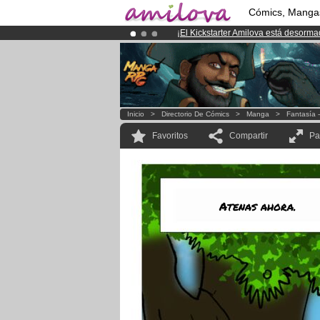
Cómics, Manga
¡
El Kickstarter Amilova está desorm
¡Conviertete en Premium por
3.95 e
¡Ya tenemos 100000
miembros
y 10
Inicio
>
Directorio De Cómics
>
Manga
>
Fantasía 
Favoritos
Compartir
Pa
Atenas ahora.