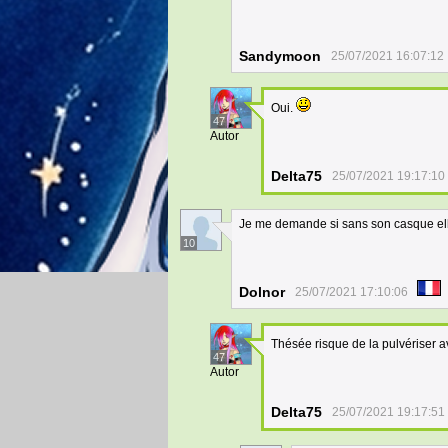
Sandymoon
25/07/2021 16:07:12
Oui.
47
Autor
Delta75
25/07/2021 19:17:10
Je me demande si sans son casque el
10
Dolnor
25/07/2021 17:10:06
Thésée risque de la pulvériser a
47
Autor
Delta75
25/07/2021 19:17:51