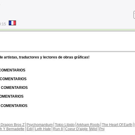
.
8:15
 artistas, traductores y lectores de obras gráficas!
 COMENTARIOS
| COMENTARIOS
 | COMENTARIOS
 COMENTARIOS
| COMENTARIOS
 Dragon Bros Z
Psychomantium
Tokio Libido
Arkham Roots
The Heart Of Earth
th Y Bernadette
Edil
Leth Hate
Run 8
Coeur D'aigle
Wild
Pnj