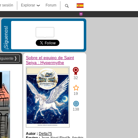
ar sesión
Explorar
Forum
¡Síguenos!
Sobre el equipo de Saint
iguiente
Seiya : Hypermythe
32
19
138
Autor :
Delta75