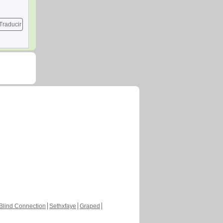
Traducir
Blind Connection
Sethxfaye
Graped