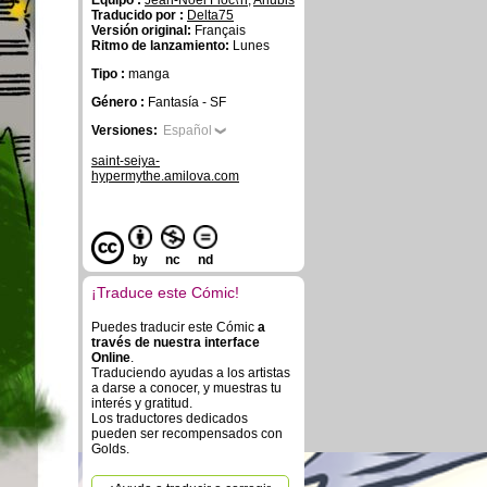
Equipo :
Jean-Noel Floc\'h
,
Anubis
Traducido por :
Delta75
Versión original:
Français
Ritmo de lanzamiento:
Lunes
Tipo :
manga
Género :
Fantasía - SF
Versiones:
Español
saint-seiya-
hypermythe.amilova.com
by
nc
nd
¡Traduce este Cómic!
Puedes traducir este Cómic
a
través de nuestra interface
Online
.
Traduciendo ayudas a los artistas
a darse a conocer, y muestras tu
interés y gratitud.
Los traductores dedicados
pueden ser recompensados con
Golds.