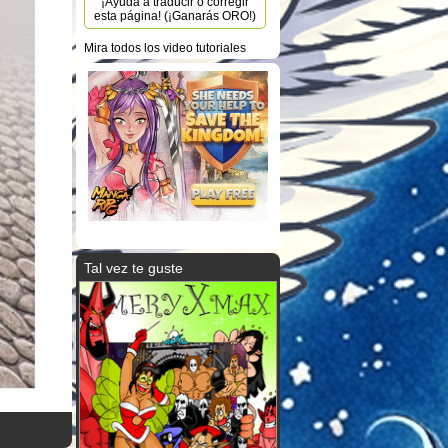
¡Ayuda a traducir o corregir
esta página! (¡Ganarás ORO!)
Mira todos los video tutoriales
Tal vez te guste