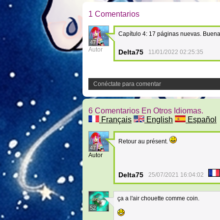
1 Comentarios
Capítulo 4: 17 páginas nuevas. Buena 
47
Autor
Delta75
11/01/2022 02:25:35
Conéctate para comentar
6 Comentarios En Otros Idiomas.
Français
English
Español
Retour au présent.
47
Autor
Delta75
25/07/2021 16:04:02
ça a l'air chouette comme coin.
52