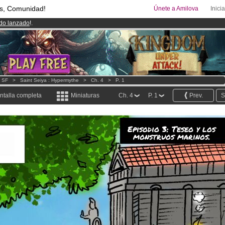
s, Comunidad!
Únete a Amilova
Inici
ado lanzado
!.
uros
al mes!
Hazte Premium ya
00
Cómics y Mangas!
.
- SF
>
Saint Seiya : Hypermythe
>
Ch. 4
>
P. 1
ntalla completa
Miniaturas
Ch. 4
P. 1
Prev.
S
Episodio 3: Teseo y los
monstruos marinos.