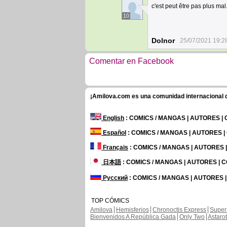
c'est peut être pas plus mal
10
Dolnor
25/07/2021 19:2
Comentar en Facebook
¡Amilova.com es una comunidad internacional de
English
: COMICS / MANGAS | AUTORES |
Español
: COMICS / MANGAS | AUTORES 
Français
: COMICS / MANGAS | AUTORES
日本語
: COMICS / MANGAS | AUTORES |
Русский
: COMICS / MANGAS | AUTORES 
TOP CÓMICS
Amilova
Hemisferios
Chronoctis Express
Super
Bienvenidos A República Gada
Only Two
Astaro