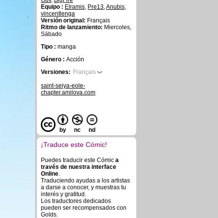
Ouv
,
BigFire
Equipo :
Elramis
,
Pre13
,
Anubis
,
vincentlenga
Versión original:
Français
Ritmo de lanzamiento:
Miercoles,
Sábado
Tipo :
manga
Género :
Acción
Versiones:
Français
saint-seiya-eole-
chapter.amilova.com
by
nc
nd
¡Traduce este Cómic!
Puedes traducir este Cómic
a
través de nuestra interface
Online
.
Traduciendo ayudas a los artistas
a darse a conocer, y muestras tu
interés y gratitud.
Los traductores dedicados
pueden ser recompensados con
Golds.