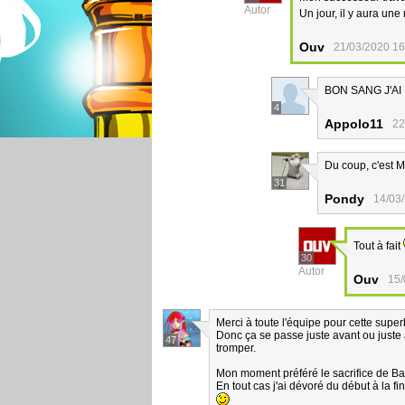
Autor
Un jour, il y aura un
Ouv
21/03/2020 16
BON SANG J'AI HÂ
4
Appolo11
22
Du coup, c'est M
31
Pondy
14/03
Tout à fait
30
Autor
Ouv
15/
Merci à toute l'équipe pour cette supe
Donc ça se passe juste avant ou juste a
47
tromper.
Mon moment préféré le sacrifice de Bai
En tout cas j'ai dévoré du début à la fi