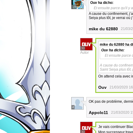
Ouv
ha dicho:
19
Et ensuite parce qu'il y
A cause du confinement, j’a
Seiya plus tôt, je verrai où 
mike du 62880
21/03/
mike du 62880
ha d
30
Ouv
ha dicho:
Autor
Et ensuite parce 
A cause du confineme
Saint Seiya plus tôt,
On attend cela avec 
Ouv
21/03/2020 16
OK pas de problème, dernièr
4
Appolo11
21/03/2020 1
Je vais continuer Bla
30
Mon successeur travai