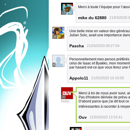
Merci à toute l’équipe pour l’œu
19
mike du 62880
21/03/2020 
Une belle mise en valeur des généraux d
Julian Solo, avait une importance dans
26
Pascha
21/03/2020 09:27:04
Personnellement mes persos préférés s
celui de Isaac et Byakko, mon moment pr
4
par hasard est-ce que vous ferez une h
Appolo11
21/03/2020 10:19:09
Merci à toi de nous avoir suivi,
30
Pas d'histoire dérivée de prévu a
Autor
D'abord parce que j'ai dit tout ce
intéressantes à raconter à moye
Ouv
21/03/2020 13:53:41