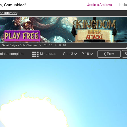
s, Comunidad!
Únete a Amilova
Inici
ado lanzado
!.
uros
al mes!
Hazte Premium ya
>
Saint Seiya - Eole Chapter
>
Ch. 13
>
P. 18
ntalla completa
Miniaturas
Ch. 13
P. 18
Prev.
S