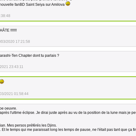
e nouvelle fanBD Saint Seiya sur Amilova
:38:48
TE !!!!!!!
/03/2020 17:21:58
arashi-Ten Chapter dont tu parlais ?
/2021 23:43:11
03/2021 01:58:44
rbe oeuvre.
près l'ultime éclipse. Je dirai juste après au vu de la position de la lune mais je 
an. Mes persos préférés les Djins.
n. Et le temps qui me paraissait long les temps de pause, ne l'était pas tant que ça f