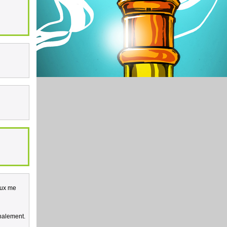
peux me
inalement.