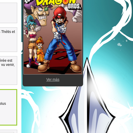
 Thétis et
érée est
 vu venir,
Ver más
plus