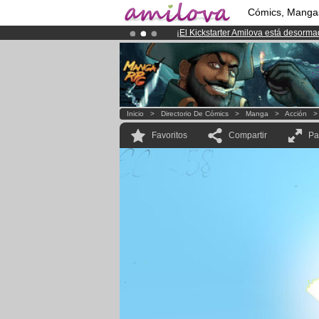
Cómics, Manga
¡
El Kickstarter Amilova está desorm
¡Conviertete en Premium por
3.95 e
Inicio
>
Directorio De Cómics
>
Manga
>
Acción
Favoritos
Compartir
Pa