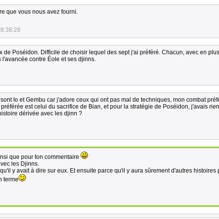
vre que vous nous avez fourni.
08:38:28
e Poséidon. Difficile de choisir lequel des sept j'ai préféré. Chacun, avec en plus
 l'avancée contre Éole et ses djinns.
ont Io et Gembu car j'adore ceux qui ont pas mal de techniques, mon combat préf
éférée est celui du sacrifice de Bian, et pour la stratégie de Poséidon, j'avais rien
istoire dérivée avec les djinn ?
 ainsi que pour ton commentaire
vec les Djinns.
 qu'il y avait à dire sur eux. Et ensuite parce qu'il y aura sûrement d'autres histoires 
n terme