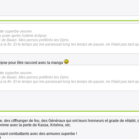
ette superbe oeuvre.
juste après l'ultime éclipse.
 de Baian. Mes persos préférés les Djins.
à la fin. Et le temps qui me paraissait long les temps de pause, ne l'était pas tant q
éclipse pour être raccord avec la manga
ette superbe oeuvre.
 de Baian. Mes persos préférés les Djins.
à la fin. Et le temps qui me paraissait long les temps de pause, ne l'était pas tant q
e, des ciffhanger de fou, des Généraux qui ont leurs honneurs et grade de rétabli, 
omme avec la perte de Kassa, Krishna, etc.
issant combattants avec des armures superbe !
!