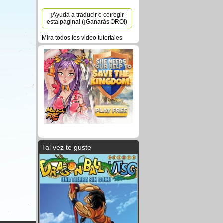
¡Ayuda a traducir o corregir
esta página! (¡Ganarás ORO!)
Mira todos los video tutoriales
Tal vez te guste