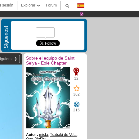
ar sesión
Explorar
Forum
¡Síguenos!
Sobre el equipo de Saint
iguiente
Seiya - Eole Chapter
12
362
215
Autor :
mista
,
Tsubaki de Vela
,