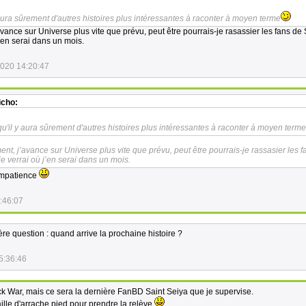
 aura sûrement d'autres histoires plus intéressantes à raconter à moyen terme
vance sur Universe plus vite que prévu, peut être pourrais-je rasassier les fans de 
j’en serai dans un mois.
2020 14:20:47
icho:
qu'il y aura sûrement d'autres histoires plus intéressantes à raconter à moyen terme
nt, j’avance sur Universe plus vite que prévu, peut être pourrais-je rassasier les f
 je verrai où j’en serai dans un mois.
impatience
:46:07
e question : quand arrive la prochaine histoire ?
5:36:46
ck War, mais ce sera la dernière FanBD Saint Seiya que je supervise.
lle d'arrache pied pour prendre la relève