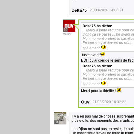
Delta75
21/03/2020 14:06:21
Delta75
ha dicho:
30
Merci à toute l'équipe pour c
Autor
Donc ça se passe juste avant ou 
Mon moment préféré le sacrifice
En tout cas j'ai dévoré du début 
finalement.
Juste avant
EDIT : J'ai corrigé le sens de l'
Delta75
ha dicho:
Merci à toute l'équipe pour c
Mon moment préféré le sacrifice
En tout cas j'ai dévoré du début 
finalement.
Merci pour ta fidélité !
Ouv
21/03/2020 16:32:22
Il y a eu pas mal de choses surprenant
plus etoffé, des moments déchirants c
31
Les Djinn ne sont pas en reste, de pu
Un magnifique travail de toute la team 