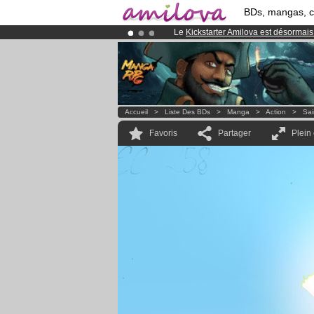
BDs, mangas, 
Le
Kickstarter Amilova est désormais
Abonnement premium: à partir de
3.
Déjà 134393
membres
et 1208
BDs 
Accueil
>
Liste Des BDs
>
Manga
>
Action
>
Sai
Favoris
Partager
Plein