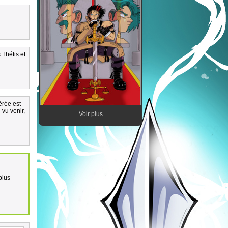
 Thétis et
érée est
 vu venir,
Voir plus
plus