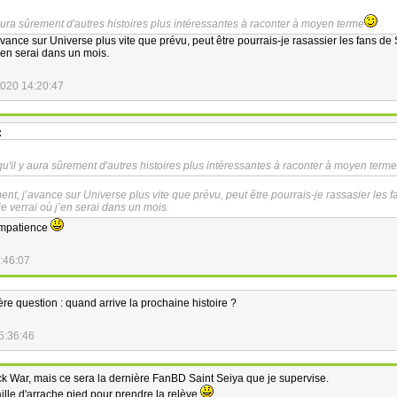
 aura sûrement d'autres histoires plus intéressantes à raconter à moyen terme
vance sur Universe plus vite que prévu, peut être pourrais-je rasassier les fans de 
j’en serai dans un mois.
2020 14:20:47
:
qu'il y aura sûrement d'autres histoires plus intéressantes à raconter à moyen terme
nt, j’avance sur Universe plus vite que prévu, peut être pourrais-je rassasier les f
 je verrai où j’en serai dans un mois.
impatience
:46:07
e question : quand arrive la prochaine histoire ?
5:36:46
ck War, mais ce sera la dernière FanBD Saint Seiya que je supervise.
lle d'arrache pied pour prendre la relève