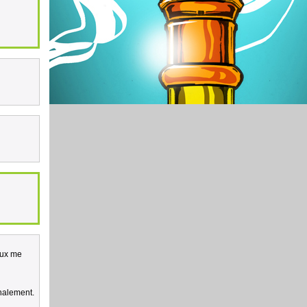
peux me
inalement.