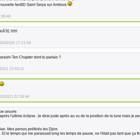
e nouvelle fanBD Saint Seiya sur Amilova
:38:48
TE !!!!!!!
/03/2020 17:21:58
arashi-Ten Chapter dont tu parlais ?
/2021 23:43:11
03/2021 01:58:44
rbe oeuvre.
près l'ultime éclipse. Je dirai juste après au vu de la position de la lune mais je 
an. Mes persos préférés les Djins.
n. Et le temps qui me paraissait long les temps de pause, ne l'était pas tant que ça f