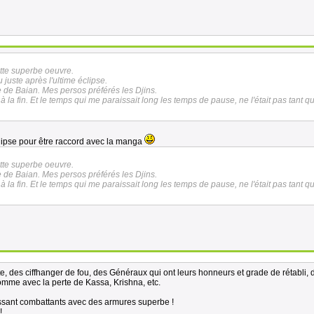
ette superbe oeuvre.
juste après l'ultime éclipse.
 de Baian. Mes persos préférés les Djins.
à la fin. Et le temps qui me paraissait long les temps de pause, ne l'était pas tant q
éclipse pour être raccord avec la manga
ette superbe oeuvre.
 de Baian. Mes persos préférés les Djins.
à la fin. Et le temps qui me paraissait long les temps de pause, ne l'était pas tant q
e, des ciffhanger de fou, des Généraux qui ont leurs honneurs et grade de rétabli, 
omme avec la perte de Kassa, Krishna, etc.
issant combattants avec des armures superbe !
!