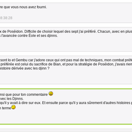
vre que vous nous avez fourni.
08:38:28
e Poséidon. Difficile de choisir lequel des sept j'ai préféré. Chacun, avec en plus
 l'avancée contre Éole et ses djinns.
ont Io et Gembu car j'adore ceux qui ont pas mal de techniques, mon combat préf
éférée est celui du sacrifice de Bian, et pour la stratégie de Poséidon, j'avais rien
istoire dérivée avec les djinn ?
 ainsi que pour ton commentaire
vec les Djinns.
 qu'il y avait à dire sur eux. Et ensuite parce qu'il y aura sûrement d'autres histoires 
n terme