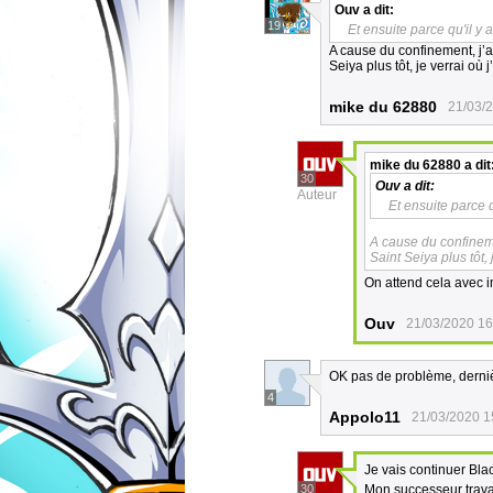
Ouv
a dit:
19
Et ensuite parce qu'il y
A cause du confinement, j’a
Seiya plus tôt, je verrai où 
mike du 62880
21/03/
mike du 62880
a dit
30
Ouv
a dit:
Auteur
Et ensuite parce 
A cause du confineme
Saint Seiya plus tôt,
On attend cela avec 
Ouv
21/03/2020 16
OK pas de problème, dernièr
4
Appolo11
21/03/2020 1
Je vais continuer Bla
30
Mon successeur travai