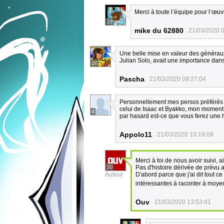
Merci à toute l’équipe pour l’œu
19
mike du 62880
21/03/2020 
Une belle mise en valeur des généraux d
Julian Solo, avait une importance dans
26
Pascha
21/03/2020 09:27:04
Personnellement mes persos préférés s
celui de Isaac et Byakko, mon moment pr
4
par hasard est-ce que vous ferez une h
Appolo11
21/03/2020 10:19:09
Merci à toi de nous avoir suivi,
30
Pas d'histoire dérivée de prévu a
Auteur
D'abord parce que j'ai dit tout ce
intéressantes à raconter à moye
Ouv
21/03/2020 13:53:41