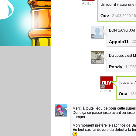
Auteur
Un jour, il y aura un
Ouv
21/03/2020 16
BON SANG J'AI HÂ
4
Appolo11
22
Du coup, c'est M
31
Pondy
14/03
Tout à fait
30
Auteur
Ouv
15/
Merci à toute l'équipe pour cette supe
Donc ça se passe juste avant ou juste a
47
tromper.
Mon moment préféré le sacrifice de Bai
En tout cas j'ai dévoré du début à la fi