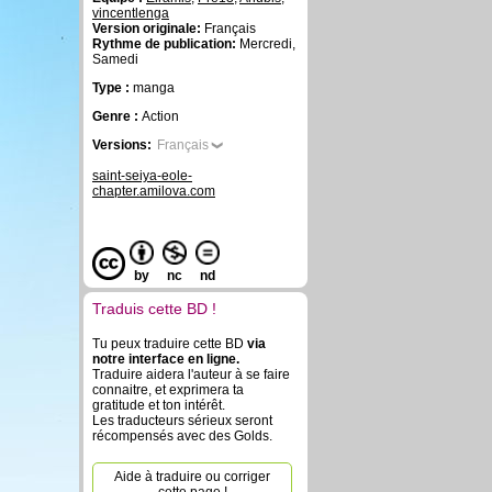
vincentlenga
Version originale:
Français
Rythme de publication:
Mercredi,
Samedi
Type :
manga
Genre :
Action
Versions:
Français
saint-seiya-eole-
chapter.amilova.com
by
nc
nd
Traduis cette BD !
Tu peux traduire cette BD
via
notre interface en ligne.
Traduire aidera l'auteur à se faire
connaitre, et exprimera ta
gratitude et ton intérêt.
Les traducteurs sérieux seront
récompensés avec des Golds.
Aide à traduire ou corriger