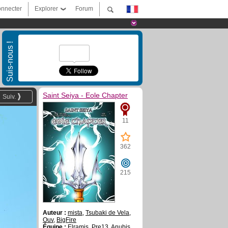
nnecter
Explorer
Forum
Suis-nous !
Saint Seiya - Eole Chapter
Suiv.
11
362
215
Auteur :
mista
,
Tsubaki de Vela
,
Ouv
,
BigFire
Équipe :
Elramis
,
Pre13
,
Anubis
,