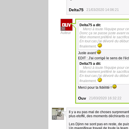
Delta75
21/03/2020 14:06:21
Delta75
a dit:
30
Merci à toute l'équipe pour c
Auteur
Donc ça se passe juste avant ou 
Mon moment préféré le sacrifice
En tout cas j'ai dévoré du début 
finalement.
Juste avant
EDIT : J'ai corrigé le sens de l'
Delta75
a dit:
Merci à toute l'équipe pour c
Mon moment préféré le sacrifice
En tout cas j'ai dévoré du début 
finalement.
Merci pour ta fidélité !
Ouv
21/03/2020 16:32:22
Il y a eu pas mal de choses surprenant
plus etoffé, des moments déchirants c
31
Les Djinn ne sont pas en reste, de pu
Un magnifique travail de toute la team 