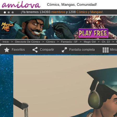
Cómics, Mangas, Comunidad!
¡Ya tenemos 134393
miembros
y 1208
Cómics y Mangas!
.
¡
El Kickstarter Amilova está desormado lanzado
!.
¡Conviertete en Premium por
3.95 euros
al mes!
Hazte Premium ya
Inicio
>
Directorio De Cómics
>
Cómics
>
Fantasía - SF
>
Magic Girl
>
Ch. 22
>
Favoritos
Compartir
Pantalla completa
Mini