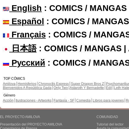
English
: COMICS / MANGAS
Español
: COMICS / MANGAS
Français
: COMICS / MANGA
日本語
: COMICS / MANGAS 
Русский
: COMICS / MANGAS
TOP CÓMICS
Amilova
Hemisferios
Chronoctis Express
Super Dragon Bros Z
Psychomanti
Bienvenidos A República Gada
Only Two
Astaroth Y Bernadette
Edil
Leth Hat
Género
Acción
Ilustraciones - Artworks
Fantasía - SF
Comedia
Libros para jovenes
R
EL PROYECTO AMILOVA
COMUNIDAD
Presentación del PROYECTO AMILOVA
Tutorial del lector
Comentarios de Prensa
Ayuda la comunidad