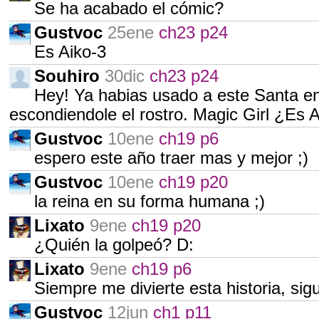
Se ha acabado el cómic?
Gustvoc
25ene
ch23 p24
Es Aiko-3
Souhiro
30dic
ch23 p24
Hey! Ya habias usado a este Santa en
escondiendole el rostro. Magic Girl ¿Es A
Gustvoc
10ene
ch19 p6
espero este año traer mas y mejor ;)
Gustvoc
10ene
ch19 p20
la reina en su forma humana ;)
Lixato
9ene
ch19 p20
¿Quién la golpeó? D:
Lixato
9ene
ch19 p6
Siempre me divierte esta historia, si
Gustvoc
12jun
ch1 p11