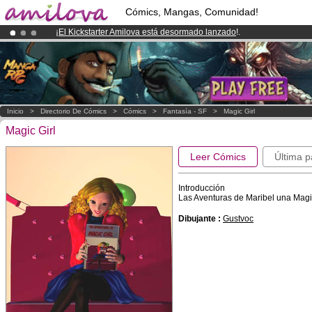
Cómics, Mangas, Comunidad!
¡
El Kickstarter Amilova está desormado lanzado
!.
¡Conviertete en Premium por
3.95 euros
al mes!
Hazte Premium ya
¡Ya tenemos 134393
miembros
y 1208
Cómics y Mangas!
.
Inicio
>
Directorio De Cómics
>
Cómics
>
Fantasía - SF
>
Magic Girl
Magic Girl
Leer Cómics
Última p
Introducción
Las Aventuras de Maribel una Magic 
Dibujante :
Gustvoc