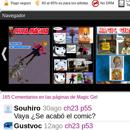
Co
Pago seguro
60 al 85% es para los artistas
No DRM
Ta
Navegador
165 Comentarios en las páginas de Magic Girl
Souhiro
30ago
ch23 p55
Vaya ¿Se acabó el comic?
Gustvoc
12ago
ch23 p53