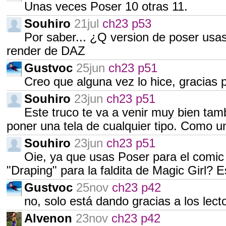
Unas veces Poser 10 otras 11.
Souhiro
21jul
ch23 p53
Por saber... ¿Q version de poser usa
render de DAZ
Gustvoc
25jun
ch23 p51
Creo que alguna vez lo hice, gracias 
Souhiro
23jun
ch23 p51
Este truco te va a venir muy bien tamb
poner una tela de cualquier tipo. Como
Souhiro
23jun
ch23 p51
Oie, ya que usas Poser para el comic
"Draping" para la faldita de Magic Girl? E
Gustvoc
25nov
ch23 p42
no, solo está dando gracias a los lec
Alvenon
23nov
ch23 p42