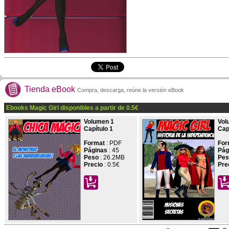
Tienda eBook
Compra, descarga, reúne la versión eBook
Ebooks Magic Girl disponibles a partir de
0.5
€
Volumen 1
Vol
Capítulo 1
Cap
Format
: PDF
For
Páginas
:
45
Pág
Peso
: 26.2MB
Pes
Precio
:
0.5€
Pre