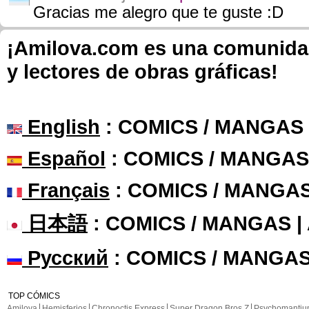
Gracias me alegro que te guste :D
¡Amilova.com es una comunidad 
y lectores de obras gráficas!
English
: COMICS / MANGAS
Español
: COMICS / MANGAS
Français
: COMICS / MANGA
日本語
: COMICS / MANGAS 
Русский
: COMICS / MANGAS
TOP CÓMICS
Amilova
Hemisferios
Chronoctis Express
Super Dragon Bros Z
Psychomanti