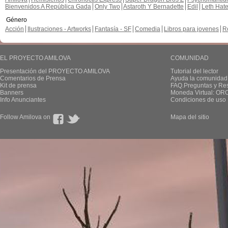
Bienvenidos A República Gada
Only Two
Astaroth Y Bernadette
Edil
Leth Hat
Género
Acción
Ilustraciones - Artworks
Fantasía - SF
Comedia
Libros para jovenes
R
EL PROYECTO AMILOVA
COMUNIDAD
Presentación del PROYECTO AMILOVA
Tutorial del lector
Comentarios de Prensa
Ayuda la comunidad
Kit de prensa
FAQ.Preguntas y Re
Banners
Moneda Virtual: OR
Info Anunciantes
Condiciones de uso
Follow Amilova on
Mapa del sitio