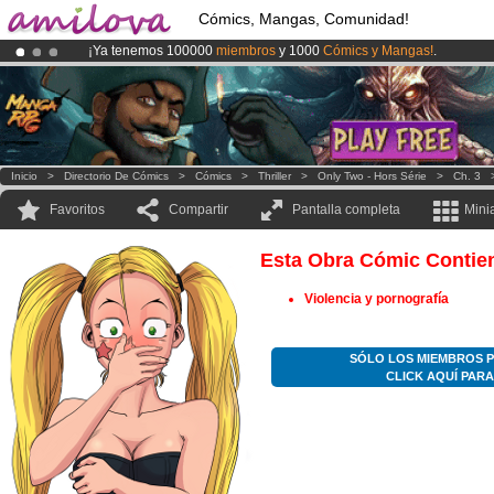
Cómics, Mangas, Comunidad!
¡Ya tenemos 100000
miembros
y 1000
Cómics y Mangas!
.
¡
El Kickstarter Amilova está desormado lanzado
!.
¡Conviertete en Premium por
3.95 euros
al mes!
Hazte Premium ya
Inicio
>
Directorio De Cómics
>
Cómics
>
Thriller
>
Only Two - Hors Série
>
Ch. 3
Favoritos
Compartir
Pantalla completa
Mini
Esta Obra Cómic Contie
Violencia y pornografía
SÓLO LOS MIEMBROS P
CLICK AQUÍ PAR