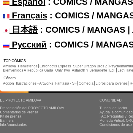
Español
: COMICS / MANGAS
Français
: COMICS / MANGA
日本語
: COMICS / MANGAS 
Русский
: COMICS / MANGAS
TOP CÓMICS
Amilova
Hemisferios
Chronoctis Express
Super Dragon Bros Z
Psychomanti
Bienvenidos A República Gada
Only Two
Astaroth Y Bernadette
Edil
Leth Hat
Género
Acción
Ilustraciones - Artworks
Fantasía - SF
Comedia
Libros para jovenes
R
EL PROYECTO AMILOVA
COMUNIDAD
Presentación del PROYECTO AMILOVA
Tutorial del lector
Comentarios de Prensa
Ayuda la comunidad
Kit de prensa
FAQ.Preguntas y Re
Banners
Moneda Virtual: OR
Info Anunciantes
Condiciones de uso