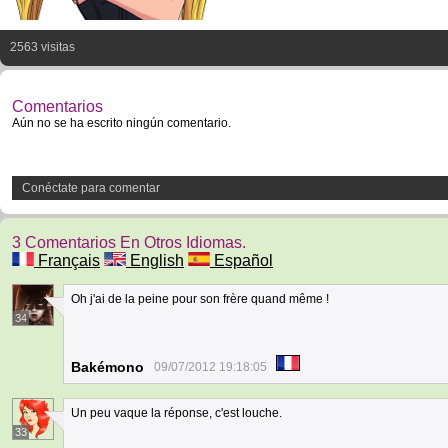
2563 visitas
Comentarios
Aún no se ha escrito ningún comentario.
Conéctate para comentar
3 Comentarios En Otros Idiomas.
Français
English
Español
Oh j'ai de la peine pour son frère quand même !
34
Bakémono
09/07/2012 19:18:05
Un peu vaque la réponse, c'est louche.
33