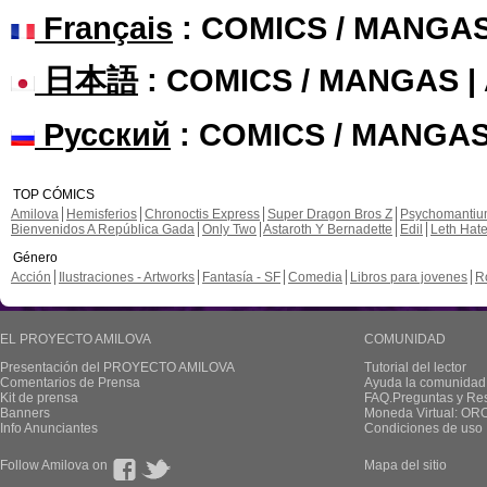
Français
: COMICS / MANGA
日本語
: COMICS / MANGAS 
Русский
: COMICS / MANGAS
TOP CÓMICS
Amilova
Hemisferios
Chronoctis Express
Super Dragon Bros Z
Psychomanti
Bienvenidos A República Gada
Only Two
Astaroth Y Bernadette
Edil
Leth Hat
Género
Acción
Ilustraciones - Artworks
Fantasía - SF
Comedia
Libros para jovenes
R
EL PROYECTO AMILOVA
COMUNIDAD
Presentación del PROYECTO AMILOVA
Tutorial del lector
Comentarios de Prensa
Ayuda la comunidad
Kit de prensa
FAQ.Preguntas y Re
Banners
Moneda Virtual: OR
Info Anunciantes
Condiciones de uso
Follow Amilova on
Mapa del sitio