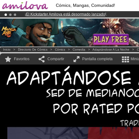
Cómics, Mangas, Comunidad!
¡
El Kickstarter Amilova está desormado lanzado
!.
¡Ya tenemos 100000
miembros
y 1000
Cómics y Mangas!
.
¡Conviertete en Premium por
3.95 euros
al mes!
Hazte Premium ya
Inicio
>
Directorio De Cómics
>
Cómics
>
Comedia
>
Adaptándose A La Noche
>
C
Favoritos
Compartir
Pantalla completa
Mini