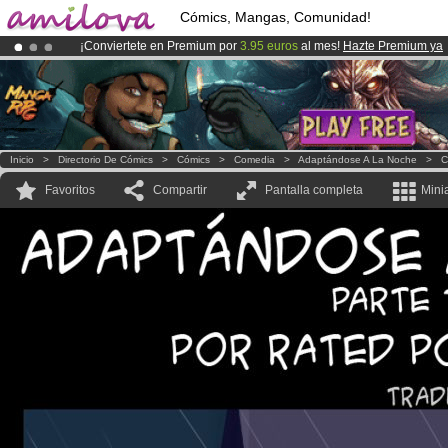
Cómics, Mangas, Comunidad!
¡Conviertete en Premium por
3.95 euros
al mes!
Hazte Premium ya
¡Ya tenemos 100000
miembros
y 1000
Cómics y Mangas!
.
¡
El Kickstarter Amilova está desormado lanzado
!.
Inicio
>
Directorio De Cómics
>
Cómics
>
Comedia
>
Adaptándose A La Noche
>
C
Favoritos
Compartir
Pantalla completa
Mini