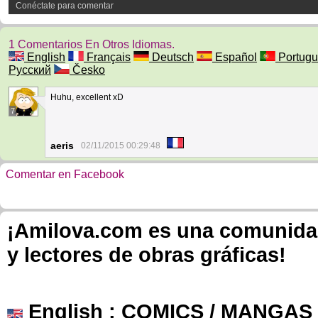
Conéctate para comentar
1 Comentarios En Otros Idiomas.
English
Français
Deutsch
Español
Portugu
Русский
Česko
Huhu, excellent xD
7
aeris
02/11/2015 00:29:48
Comentar en Facebook
¡Amilova.com es una comunidad 
y lectores de obras gráficas!
English
: COMICS / MANGAS