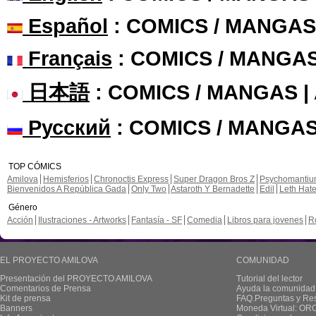
Español
: COMICS / MANGAS
Français
: COMICS / MANGA
日本語
: COMICS / MANGAS 
Русский
: COMICS / MANGAS
TOP CÓMICS
Amilova
Hemisferios
Chronoctis Express
Super Dragon Bros Z
Psychomanti
Bienvenidos A República Gada
Only Two
Astaroth Y Bernadette
Edil
Leth Hat
Género
Acción
Ilustraciones - Artworks
Fantasía - SF
Comedia
Libros para jovenes
R
EL PROYECTO AMILOVA
COMUNIDAD
Presentación del PROYECTO AMILOVA
Tutorial del lector
Comentarios de Prensa
Ayuda la comunidad
Kit de prensa
FAQ.Preguntas y Re
Banners
Moneda Virtual: OR