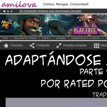
Cómics, Mangas, Comunidad!
¡
El Kickstarter Amilova está desormado lanzado
!.
¡Ya tenemos 100000
miembros
y 1000
Cómics y Mangas!
.
¡Conviertete en Premium por
3.95 euros
al mes!
Hazte Premium ya
Inicio
>
Directorio De Cómics
>
Cómics
>
Comedia
>
Adaptándose A La Noche
>
C
Favoritos
Compartir
Pantalla completa
Mini