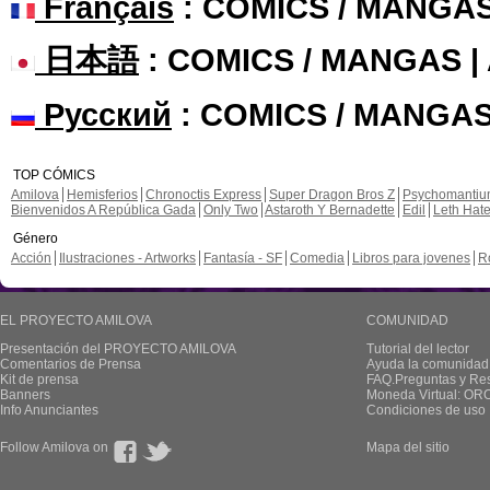
Français
: COMICS / MANGA
日本語
: COMICS / MANGAS 
Русский
: COMICS / MANGAS
TOP CÓMICS
Amilova
Hemisferios
Chronoctis Express
Super Dragon Bros Z
Psychomanti
Bienvenidos A República Gada
Only Two
Astaroth Y Bernadette
Edil
Leth Hat
Género
Acción
Ilustraciones - Artworks
Fantasía - SF
Comedia
Libros para jovenes
R
EL PROYECTO AMILOVA
COMUNIDAD
Presentación del PROYECTO AMILOVA
Tutorial del lector
Comentarios de Prensa
Ayuda la comunidad
Kit de prensa
FAQ.Preguntas y Re
Banners
Moneda Virtual: OR
Info Anunciantes
Condiciones de uso
Follow Amilova on
Mapa del sitio