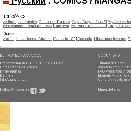
Русский
: COMICS / MANGAS
TOP CÓMICS
Amilova
Hemisferios
Chronoctis Express
Super Dragon Bros Z
Psychomanti
Bienvenidos A República Gada
Only Two
Astaroth Y Bernadette
Edil
Leth Hat
Género
Acción
Ilustraciones - Artworks
Fantasía - SF
Comedia
Libros para jovenes
R
EL PROYECTO AMILOVA
COMUNIDAD
Presentación del PROYECTO AMILOVA
Tutorial del lector
Comentarios de Prensa
Ayuda la comunidad
Kit de prensa
FAQ.Preguntas y Re
Banners
Moneda Virtual: OR
Info Anunciantes
Condiciones de uso
Follow Amilova on
Mapa del sitio