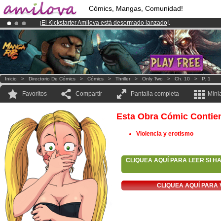
Cómics, Mangas, Comunidad!
¡
El Kickstarter Amilova está desormado lanzado
!.
¡Conviertete en Premium por
3.95 euros
al mes!
Hazte Premium ya
¡Ya tenemos 100000
miembros
y 1000
Cómics y Mangas!
.
Inicio
>
Directorio De Cómics
>
Cómics
>
Thriller
>
Only Two
>
Ch. 10
>
P. 1
Favoritos
Compartir
Pantalla completa
Mini
Esta Obra Cómic Contie
Violencia y erotismo
CLIQUEA AQUÍ PARA LEER SI H
CLIQUEA AQUÍ PARA 