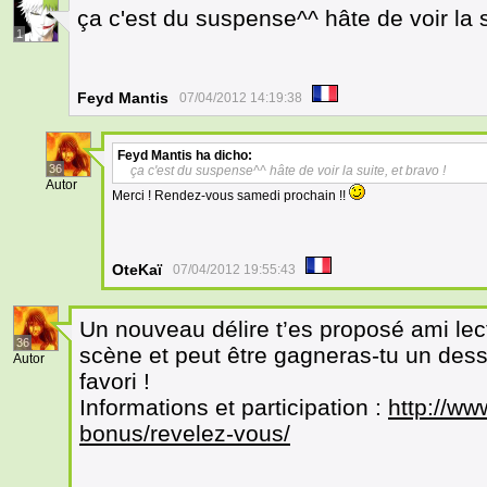
ça c'est du suspense^^ hâte de voir la s
1
Feyd Mantis
07/04/2012 14:19:38
Feyd Mantis
ha dicho:
36
ça c'est du suspense^^ hâte de voir la suite, et bravo !
Autor
Merci ! Rendez-vous samedi prochain !!
OteKaï
07/04/2012 19:55:43
Un nouveau délire t’es proposé ami lect
36
scène et peut être gagneras-tu un des
Autor
favori !
Informations et participation :
http://w
bonus/revelez-vous/