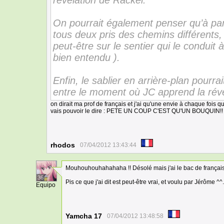
révélation de Rackel.
On pourrait également penser qu’à par
tous deux pris des chemins différents, 
peut-être sur le sentier qui le conduit à
bien entendu ).
Enfin, le sablier en arrière-plan pourra
entre le moment où JC apprend la révél
on dirait ma prof de français et j'ai qu'une envie à chaque fois q
vais pouvoir le dire : PETE UN COUP C'EST QU'UN BOUQUIN!!
rhodos
07/04/2012 13:43:44
Mouhouhouhahahaha !! Désolé mais j'ai le bac de français
36
Pis ce que j'ai dit est peut-être vrai, et voulu par Jérôme ^^.
Equipo
Yamcha 17
07/04/2012 13:48:58