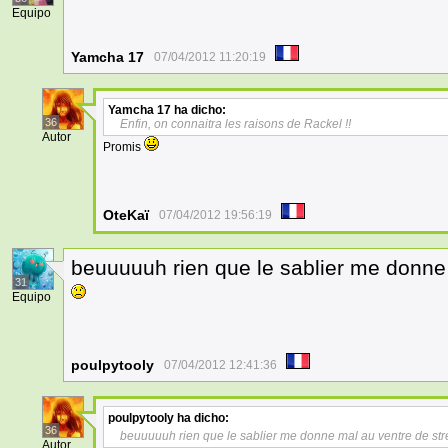
Equipo
Yamcha 17
07/04/2012 11:20:19
Yamcha 17
ha dicho:
36
Enfin, on connaitra les raisons de Rackel !!
Autor
Promis
OteKaï
07/04/2012 19:56:19
beuuuuuh rien que le sablier me donne
31
Equipo
poulpytooly
07/04/2012 12:41:36
poulpytooly
ha dicho:
36
beuuuuuh rien que le sablier me donne mal au ventre de st
Autor