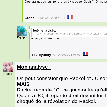
C'est vrai que vu leur tronche, on évite de se réjouir ^^' On ne p
OteKaï
07/04/2012 19:57:04
Jérôme
ha dicho:
On ne peut que se réjouir par contre de découvrir la sui
31
Equipo
ouiiiii ça on peut :love:
poulpytooly
07/04/2012 21:07:05
Mon analyse :
36
Equipo
On peut constater que Rackel et JC sont
MAIS :
Rackel regarde JC, ce qui montre qu’ell
Quant à JC, il regarde droit devant lui, 
choqué de la révélation de Rackel.