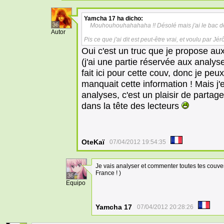
Yamcha 17
ha dicho:
36
Mouhouhouhahahaha !! Désolé mais j'ai le bac de
Autor
Pis ce que j'ai dit est peut-être vrai, et voulu par Jé
Oui c'est un truc que je propose au
(j'ai une partie réservée aux analys
fait ici pour cette couv, donc je pe
manquait cette information ! Mais j
analyses, c'est un plaisir de partag
dans la tête des lecteurs
OteKaï
07/04/2012 19:54:35
Je vais analyser et commenter toutes tes couve
France ! )
36
Equipo
Yamcha 17
07/04/2012 20:28:26