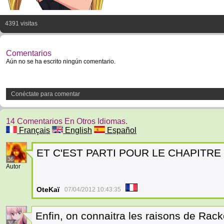
4391 visitas
Comentarios
Aún no se ha escrito ningún comentario.
Conéctate para comentar
14 Comentarios En Otros Idiomas.
Français
English
Español
ET C'EST PARTI POUR LE CHAPITRE 1
36
Autor
OteKaï
07/04/2012 10:43:35
Enfin, on connaitra les raisons de Racke
36