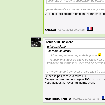
trottinette on risque la suspension de permi
je me demande à combien il roule vite çà c'es
Je pense qu'il ne doit même pas regarder le co
OteKaï
08/01/2012 20:04:25
benracer85
ha dicho:
2
misé
ha dicho:
Jérôme
ha dicho:
Eh ouais, les avantages de la police
Amuse toi a taper un excès de vitesse en C
trottinette on risque la suspension de permis
je me demande à combien il roule vite çà c'est
Je pense pas, ta vue la route > <
Essaye de prendre un virage a 190km/h sur un
Mais dit nous au-revoir au moins, avant ^^'
HunTerxGsHoTz
09/01/2012 06:16:43