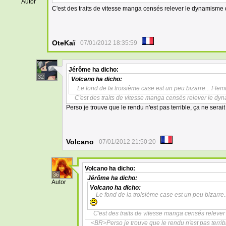
Autor
C'est des traits de vitesse manga censés relever le dynamisme
OteKaï
07/01/2012 18:35:59
Jérôme
ha dicho:
32
Volcano
ha dicho:
Le fond de la troisième case est un peu bizarre... Flem
C'est des traits de vitesse manga censés relever le dyn
Perso je trouve que le rendu n'est pas terrible, ça ne sera
Volcano
07/01/2012 21:50:20
Volcano
ha dicho:
36
Jérôme
ha dicho:
Autor
Volcano
ha dicho:
Le fond de la troisième case est un peu bizarre..
C'est des traits de vitesse manga censés releve
<BR>Perso je trouve que le rendu n'est pas terrib