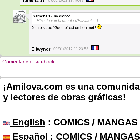
Yamcha 17
07/01/2012 19:40:43
Yamcha 17
ha dicho:
H^te de voir la gueule d'Elizabeth =).
33
Je crois que "Gueule" est un bon mot !
Elfwynor
09/01/2012 11:23:53
Comentar en Facebook
¡Amilova.com es una comunidad 
y lectores de obras gráficas!
English
: COMICS / MANGAS
Español
: COMICS / MANGAS