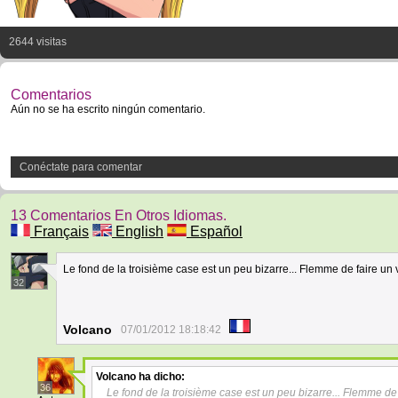
2644 visitas
Comentarios
Aún no se ha escrito ningún comentario.
Conéctate para comentar
13 Comentarios En Otros Idiomas.
Français
English
Español
Le fond de la troisième case est un peu bizarre... Flemme de faire un v
32
Volcano
07/01/2012 18:18:42
Volcano
ha dicho:
36
Le fond de la troisième case est un peu bizarre... Flemme de f