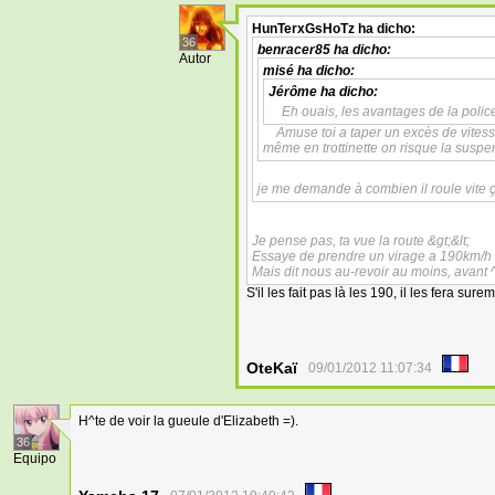
HunTerxGsHoTz
ha dicho:
36
benracer85
ha dicho:
Autor
misé
ha dicho:
Jérôme
ha dicho:
Eh ouais, les avantages de la poli
Amuse toi a taper un excès de vitess
même en trottinette on risque la susp
je me demande à combien il roule vite ç
Je pense pas, ta vue la route &gt;&lt;
Essaye de prendre un virage a 190km/h
Mais dit nous au-revoir au moins, avant ^
S'il les fait pas là les 190, il les fera sur
OteKaï
09/01/2012 11:07:34
H^te de voir la gueule d'Elizabeth =).
36
Equipo