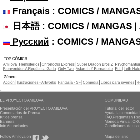
Français
: COMICS / MANGA
日本語
: COMICS / MANGAS 
Русский
: COMICS / MANGAS
TOP CÓMICS
Amilova
Hemisferios
Chronoctis Express
Super Dragon Bros Z
Psychomanti
Bienvenidos A República Gada
Only Two
Astaroth Y Bernadette
Edil
Leth Hat
Género
Acción
Ilustraciones - Artworks
Fantasía - SF
Comedia
Libros para jovenes
R
EL PROYECTO AMILOVA
COMUNIDAD
Presentación del PROYECTO AMILOVA
Tutorial del lector
Comentarios de Prensa
Ayuda la comunidad
Kit de prensa
FAQ.Preguntas y Re
Banners
Moneda Virtual: OR
Info Anunciantes
Condiciones de uso
Follow Amilova on
Mapa del sitio