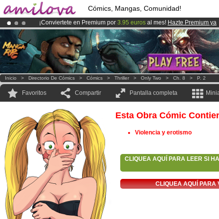
Cómics, Mangas, Comunidad!
¡Conviertete en Premium por
3.95 euros
al mes!
Hazte Premium ya
¡Ya tenemos 100000
miembros
y 1000
Cómics y Mangas!
.
¡
El Kickstarter Amilova está desormado lanzado
!.
Inicio
>
Directorio De Cómics
>
Cómics
>
Thriller
>
Only Two
>
Ch. 8
>
P. 2
Favoritos
Compartir
Pantalla completa
Mini
Esta Obra Cómic Contie
Violencia y erotismo
CLIQUEA AQUÍ PARA LEER SI H
CLIQUEA AQUÍ PARA 