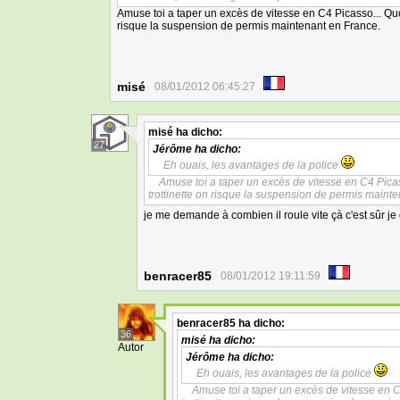
Amuse toi a taper un excès de vitesse en C4 Picasso... Quo
risque la suspension de permis maintenant en France.
misé
08/01/2012 06:45:27
misé
ha dicho:
27
Jérôme
ha dicho:
Eh ouais, les avantages de la police
Amuse toi a taper un excès de vitesse en C4 Pica
trottinette on risque la suspension de permis maint
je me demande à combien il roule vite çà c'est sûr j
benracer85
08/01/2012 19:11:59
benracer85
ha dicho:
36
misé
ha dicho:
Autor
Jérôme
ha dicho:
Eh ouais, les avantages de la police
Amuse toi a taper un excès de vitesse en C