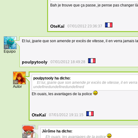
Bah je trouve que ça passe, je pense pas changer là, 
OteKaï
07/01/2012 23:36:37
Et lui, jparie que son amende pr excès de vitesse, il en verra jamais l
31
Equipo
poulpytooly
07/01/2012 18:49:28
poulpytooly
ha dicho:
36
Et lui, jparie que son amende pr excès de vitesse, il en verra 
Autor
undefinedundefinedundefined
Eh ouais, les avantages de la police
OteKaï
07/01/2012 19:11:15
Jérôme
ha dicho:
25
Eh ouais, les avantages de la police