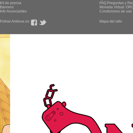
Kit de prensa
FAQ.Preguntas y Re
Banners
Moneda Virtual: OR
Info Anunciantes
Condiciones de uso
Follow Amilova on
Mapa del sitio