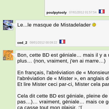
poulpytooly
07/01/2012 01:57:54
Le...le masque de Mistadelader
1
ced_2
08/01/2012 00:09:22
Bon, cette BD est géniale… mais il y a
4
plus… (non, vraiment, j'en ai marre…)
En français, l'abréviation de « Monsieur 
l'abréviation de « Mister », en anglais 
Et lire Mister ceci par-ci, Mister cela p
Cela dit cette BD est géniale, pleine de 
pas…)… vraiment, géniale… mais ce gen
ça casse tout mon plaisir. :'(