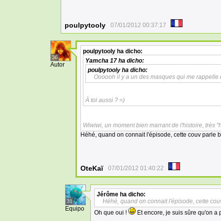
poulpytooly
07/01/2012 00:37:17
poulpytooly
ha dicho:
36
Yamcha 17
ha dicho:
Autor
poulpytooly
ha dicho:
Oooooh il y a un des masques qui me rappelle 
À toi aussi ? =)
Wiwiwi, un moment bien marrant de l'histoire, très "
Héhé, quand on connait l'épisode, cette couv parle b
OteKaï
07/01/2012 01:40:22
Jérôme
ha dicho:
Héhé, quand on connait l'épisode, cette couv
31
Equipo
Oh que oui !
Et encore, je suis sûre qu'on a p