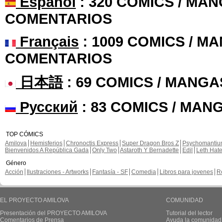
Español
: 320 COMICS / MAN
COMENTARIOS
Français
: 1009 COMICS / MA
COMENTARIOS
日本語
: 69 COMICS / MANGA
Русский
: 83 COMICS / MAN
TOP CÓMICS
Amilova
Hemisferios
Chronoctis Express
Super Dragon Bros Z
Psychomanti
Bienvenidos A República Gada
Only Two
Astaroth Y Bernadette
Edil
Leth Hat
Género
Acción
Ilustraciones - Artworks
Fantasía - SF
Comedia
Libros para jovenes
R
EL PROYECTO AMILOVA
COMUNIDAD
Presentación del PROYECTO AMILOVA
Tutorial del lector
Comentarios de Prensa
Ayuda la comunidad