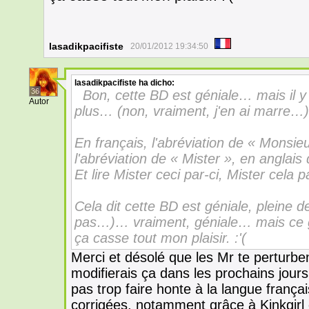
lasadikpacifiste
20/01/2012 19:34:50
lasadikpacifiste
ha dicho:
36
Bon, cette BD est géniale… mais il 
Autor
plus… (non, vraiment, j'en ai marre…)
En français, l'abréviation de « Monsieu
l'abréviation de « Mister », en anglais
Et lire Mister ceci par-ci, Mister cela
Cela dit cette BD est géniale, pleine d
pas…)… vraiment, géniale… mais ce g
ça casse tout mon plaisir. :'(
Merci et désolé que les Mr te perturben
modifierais ça dans les prochains jours
pas trop faire honte à la langue franç
corrigées, notamment grâce à Kinkgirl 