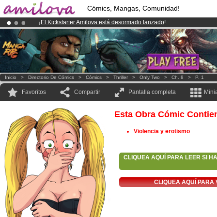
Cómics, Mangas, Comunidad!
¡
El Kickstarter Amilova está desormado lanzado
!.
¡Conviertete en Premium por
3.95 euros
al mes!
Hazte Premium ya
¡Ya tenemos 100000
miembros
y 1000
Cómics y Mangas!
.
Inicio
>
Directorio De Cómics
>
Cómics
>
Thriller
>
Only Two
>
Ch. 8
>
P. 1
Favoritos
Compartir
Pantalla completa
Mini
Esta Obra Cómic Contie
Violencia y erotismo
CLIQUEA AQUÍ PARA LEER SI H
CLIQUEA AQUÍ PARA 