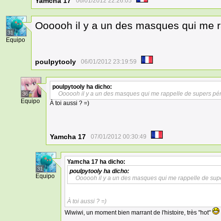
Yamcha 17
06/01/2012 22:26:05
Oooooh il y a un des masques qui me ra
31
Equipo
poulpytooly
06/01/2012 23:19:59
poulpytooly
ha dicho:
Oooooh il y a un des masques qui me rappelle de supers péri
36
Equipo
À toi aussi ? =)
Yamcha 17
07/01/2012 00:30:49
Yamcha 17
ha dicho:
31
poulpytooly
ha dicho:
Equipo
Oooooh il y a un des masques qui me rappelle de super
À toi aussi ? =)
Wiwiwi, un moment bien marrant de l'histoire, très "hot"