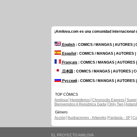
¡Amilova.com es una comunidad internacional de
English
: COMICS / MANGAS | AUTORES |
Español
: COMICS / MANGAS | AUTORES 
Français
: COMICS / MANGAS | AUTORES
日本語
: COMICS / MANGAS | AUTORES |
Русский
: COMICS / MANGAS | AUTORES 
TOP CÓMICS
Amilova
Hemisferios
Chronoctis Express
Super
Bienvenidos A República Gada
Only Two
Astaro
Género
Acción
Ilustraciones - Artworks
Fantasía - SF
Co
EL PROYECTO AMILOVA