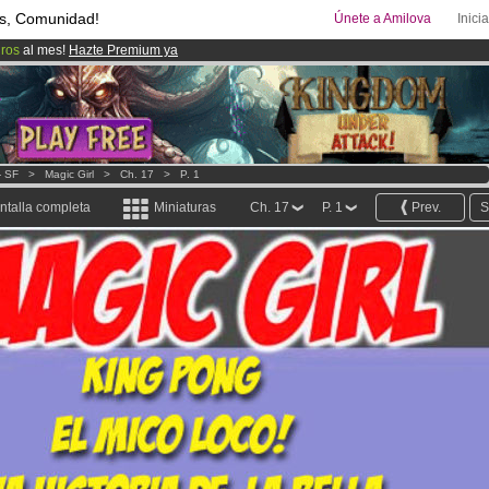
s, Comunidad!
Únete a Amilova
Inici
uros
al mes!
Hazte Premium ya
ado lanzado
!.
08
Cómics y Mangas!
.
- SF
>
Magic Girl
>
Ch. 17
>
P. 1
ntalla completa
Miniaturas
Ch. 17
P. 1
Prev.
S