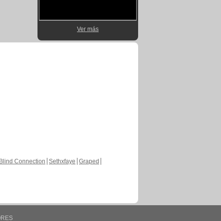
Ver más
Blind Connection
Sethxfaye
Graped
ORES