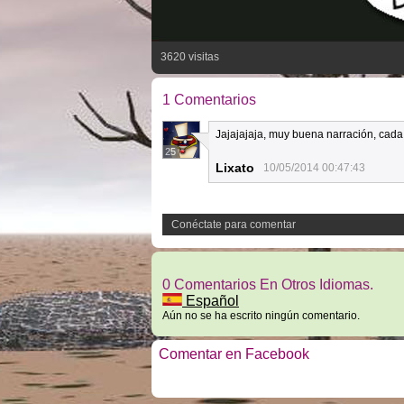
3620 visitas
1 Comentarios
Jajajajaja, muy buena narración, cada
25
Lixato
10/05/2014 00:47:43
Conéctate para comentar
0 Comentarios En Otros Idiomas.
Español
Aún no se ha escrito ningún comentario.
Comentar en Facebook