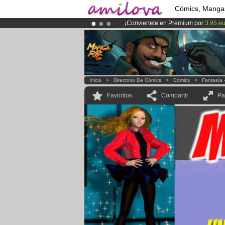
Cómics, Manga
¡Conviertete en Premium por
3.95 e
¡
El Kickstarter Amilova está desorm
¡Ya tenemos 134393
miembros
y 12
Inicio
>
Directorio De Cómics
>
Cómics
>
Fantasía 
Favoritos
Compartir
Pa