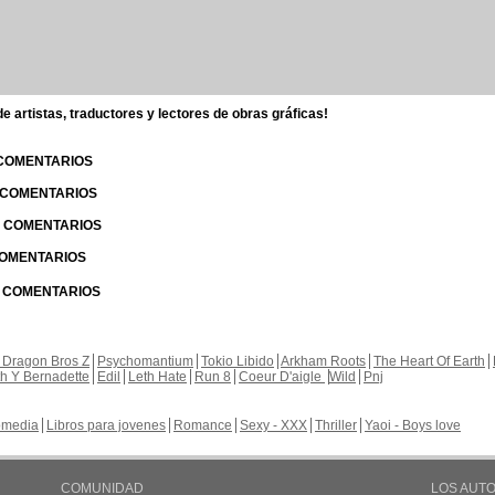
 artistas, traductores y lectores de obras gráficas!
 COMENTARIOS
| COMENTARIOS
 | COMENTARIOS
 COMENTARIOS
| COMENTARIOS
 Dragon Bros Z
Psychomantium
Tokio Libido
Arkham Roots
The Heart Of Earth
th Y Bernadette
Edil
Leth Hate
Run 8
Coeur D'aigle
Wild
Pnj
media
Libros para jovenes
Romance
Sexy - XXX
Thriller
Yaoi - Boys love
COMUNIDAD
LOS AUT