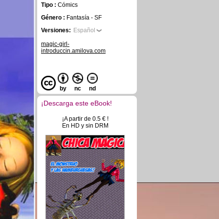
Tipo :
Cómics
Género :
Fantasía - SF
Versiones:
Español
magic-girl-
introduccin.amilova.com
by
nc
nd
¡Descarga este eBook!
¡A partir de 0.5 € !
En HD y sin DRM