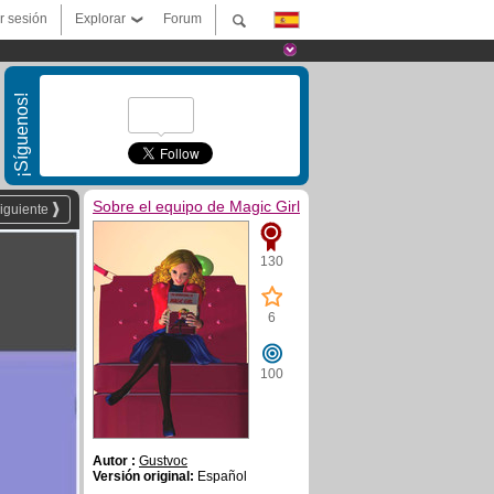
ar sesión
Explorar
Forum
¡Síguenos!
Sobre el equipo de Magic Girl
iguiente
130
6
100
Autor :
Gustvoc
Versión original:
Español