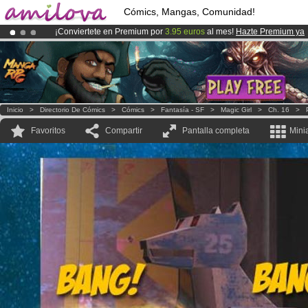
Cómics, Mangas, Comunidad!
¡Conviertete en Premium por
3.95 euros
al mes!
Hazte Premium ya
¡Ya tenemos 100000
miembros
y 1000
Cómics y Mangas!
.
¡
El Kickstarter Amilova está desormado lanzado
!.
Inicio
>
Directorio De Cómics
>
Cómics
>
Fantasía - SF
>
Magic Girl
>
Ch. 16
>
Favoritos
Compartir
Pantalla completa
Mini