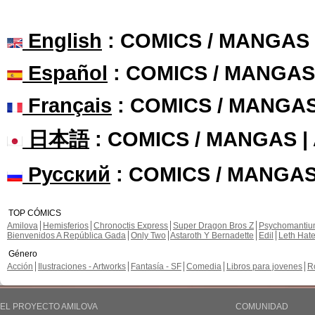
English
: COMICS / MANGAS
Español
: COMICS / MANGAS
Français
: COMICS / MANGA
日本語
: COMICS / MANGAS 
Русский
: COMICS / MANGAS
TOP CÓMICS
Amilova
Hemisferios
Chronoctis Express
Super Dragon Bros Z
Psychomanti
Bienvenidos A República Gada
Only Two
Astaroth Y Bernadette
Edil
Leth Hat
Género
Acción
Ilustraciones - Artworks
Fantasía - SF
Comedia
Libros para jovenes
R
EL PROYECTO AMILOVA
COMUNIDAD