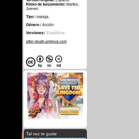
Versión original:
Español
Ritmo de lanzamiento:
Martes,
Jueves
Tipo :
manga
Género :
Acción
Versiones:
Español
after-death.amilova.com
by
nc
nd
Tal vez te guste