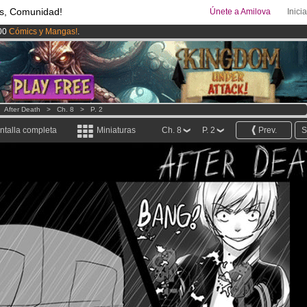
s, Comunidad!
Únete a Amilova
Inici
00
Cómics y Mangas!
.
uros
al mes!
Hazte Premium ya
ado lanzado
!.
>
After Death
>
Ch. 8
>
P. 2
ntalla completa
Miniaturas
Ch. 8
P. 2
Prev.
S