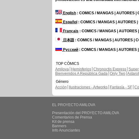
English
: COMICS / MANGAS | AUTORES |
Español
: COMICS / MANGAS | AUTORES 
Français
: COMICS / MANGAS | AUTORES
日本語
: COMICS / MANGAS | AUTORES |
Русский
: COMICS / MANGAS | AUTORES 
TOP CÓMICS
Amilova
Hemisferios
Chronoctis Express
Super
Bienvenidos A República Gada
Only Two
Astaro
Género
Acción
Ilustraciones - Artworks
Fantasía - SF
Co
EL PROYECTO AMILOVA
Presentación del PROYECTO AMILOVA
Comentarios de Prensa
Kit de prensa
Banners
Info Anunciantes