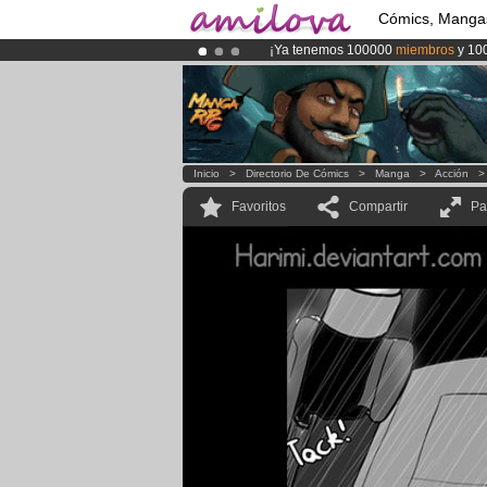
Cómics, Manga
¡Ya tenemos 100000
miembros
y 10
¡Conviertete en Premium por
3.95 e
¡
El Kickstarter Amilova está desorm
Inicio
>
Directorio De Cómics
>
Manga
>
Acción
Favoritos
Compartir
Pa