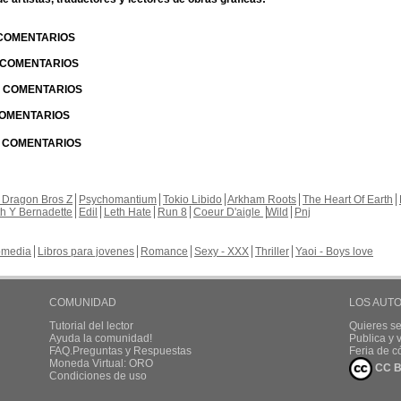
 COMENTARIOS
| COMENTARIOS
 | COMENTARIOS
 COMENTARIOS
| COMENTARIOS
 Dragon Bros Z
Psychomantium
Tokio Libido
Arkham Roots
The Heart Of Earth
th Y Bernadette
Edil
Leth Hate
Run 8
Coeur D'aigle
Wild
Pnj
media
Libros para jovenes
Romance
Sexy - XXX
Thriller
Yaoi - Boys love
COMUNIDAD
LOS AUT
Tutorial del lector
Quieres se
Ayuda la comunidad!
Publica y
FAQ.Preguntas y Respuestas
Feria de c
Moneda Virtual: ORO
CC B
Condiciones de uso