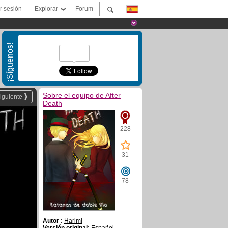
ar sesión
Explorar
Forum
¡Síguenos!
Sobre el equipo de After
iguiente
Death
228
31
78
Autor :
Harimi