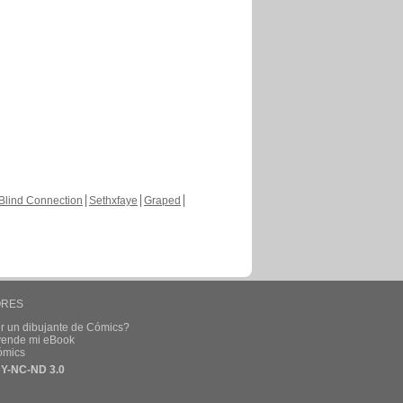
Blind Connection
Sethxfaye
Graped
ORES
r un dibujante de Cómics?
 vende mi eBook
ómics
Y-NC-ND 3.0