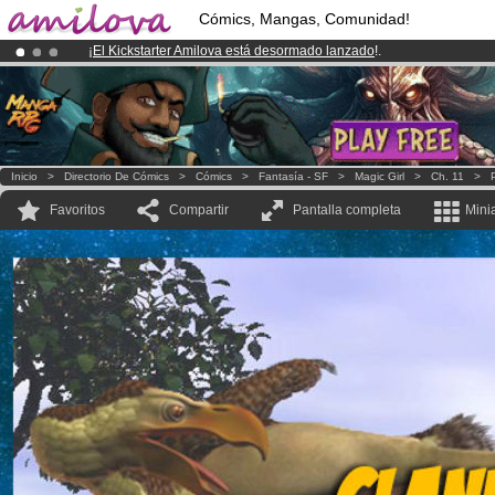
Cómics, Mangas, Comunidad!
¡
El Kickstarter Amilova está desormado lanzado
!.
¡Conviertete en Premium por
3.95 euros
al mes!
Hazte Premium ya
¡Ya tenemos 134393
miembros
y 1208
Cómics y Mangas!
.
Inicio
>
Directorio De Cómics
>
Cómics
>
Fantasía - SF
>
Magic Girl
>
Ch. 11
>
Favoritos
Compartir
Pantalla completa
Mini