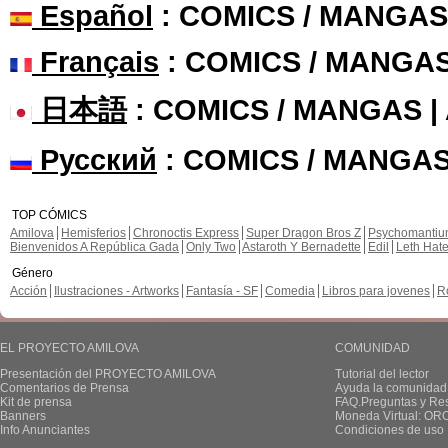
Español
: COMICS / MANGAS
Français
: COMICS / MANGA
日本語
: COMICS / MANGAS 
Русский
: COMICS / MANGAS
TOP CÓMICS
Amilova
Hemisferios
Chronoctis Express
Super Dragon Bros Z
Psychomanti
Bienvenidos A República Gada
Only Two
Astaroth Y Bernadette
Edil
Leth Hat
Género
Acción
Ilustraciones - Artworks
Fantasía - SF
Comedia
Libros para jovenes
R
EL PROYECTO AMILOVA
COMUNIDAD
Presentación del PROYECTO AMILOVA
Tutorial del lector
Comentarios de Prensa
Ayuda la comunidad
Kit de prensa
FAQ.Preguntas y Re
Banners
Moneda Virtual: OR
Info Anunciantes
Condiciones de uso