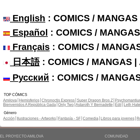
English
: COMICS / MANGAS
Español
: COMICS / MANGAS
Français
: COMICS / MANGA
日本語
: COMICS / MANGAS 
Русский
: COMICS / MANGAS
TOP CÓMICS
Amilova
Hemisferios
Chronoctis Express
Super Dragon Bros Z
Psychomanti
Bienvenidos A República Gada
Only Two
Astaroth Y Bernadette
Edil
Leth Hat
Género
Acción
Ilustraciones - Artworks
Fantasía - SF
Comedia
Libros para jovenes
R
EL PROYECTO AMILOVA
COMUNIDAD