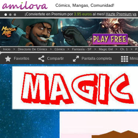
Cómics, Mangas, Comunidad!
¡Conviertete en Premium por
3.95 euros
al mes!
Hazte Premium ya
¡Ya tenemos 134393
miembros
y 1208
Cómics y Mangas!
.
¡
El Kickstarter Amilova está desormado lanzado
!.
Inicio
>
Directorio De Cómics
>
Cómics
>
Fantasía - SF
>
Magic Girl
>
Ch. 1
>
P.
Favoritos
Compartir
Pantalla completa
Mini