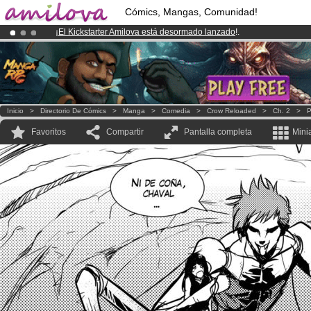
Cómics, Mangas, Comunidad!
¡
El Kickstarter Amilova está desormado lanzado
!.
¡Ya tenemos 100000
miembros
y 1000
Cómics y Mangas!
.
¡Conviertete en Premium por
3.95 euros
al mes!
Hazte Premium ya
Inicio
>
Directorio De Cómics
>
Manga
>
Comedia
>
Crow Reloaded
>
Ch. 2
>
P
Favoritos
Compartir
Pantalla completa
Mini