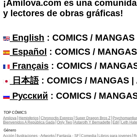
¡Amilova.com es una comunidad 
y lectores de obras gráficas!
English
: COMICS / MANGAS
Español
: COMICS / MANGAS
Français
: COMICS / MANGA
日本語
: COMICS / MANGAS 
Русский
: COMICS / MANGAS
TOP CÓMICS
Amilova
Hemisferios
Chronoctis Express
Super Dragon Bros Z
Psychomanti
Bienvenidos A República Gada
Only Two
Astaroth Y Bernadette
Edil
Leth Hat
Género
Acción
Ilustraciones - Artworks
Fantasía - SF
Comedia
Libros para jovenes
R