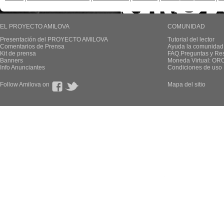
EL PROYECTO AMILOVA
COMUNIDAD
Presentación del PROYECTO AMILOVA
Tutorial del lector
Comentarios de Prensa
Ayuda la comunidad
Kit de prensa
FAQ.Preguntas y Re
Banners
Moneda Virtual: OR
Info Anunciantes
Condiciones de uso
Follow Amilova on
Mapa del sitio