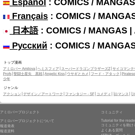
Español
: COMICS / MANGAS
Français
: COMICS / MANGA
日本語
: COMICS / MANGAS 
Русский
: COMICS / MANGA
トップ漫画
アミロバー Amilova
ヘミスフィア
スーパードラゴンブラザーズZ
サイコマンテ
Profs
聖闘士星矢 黒戦
Angelic Kiss
ウサギとカメ
フード・アタック
Pirate
少年
ジャンル
アクション
デザイン／アートワーク
ファンタジー - SF
コメディ
ロマンス
アミロバープロジェクト
コミュニティ
Tutorial for the reade
アミロバープロジェクトについて
コミュニティを助け
報道発表
よくある質問
報道資料