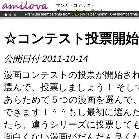
マンガ・コミック・
ゲーム・コミュニティ！
Premium membership from
3.95 euros
per month !
Get membership
Amilova
Kickstarter is now LIVE
!.
Already 100000
members
and 1000
comics & mangas!
.
☆コンテスト投票開始
公開日付 2011-10-14
漫画コンテストの投票が開始され
選んで、投票しましょう！ そし
あらためて５つの漫画を選んで
できます！＾＾もし最初に選ん
たら、違うシリーズに投票して
面白くない漫画がだんだん良く