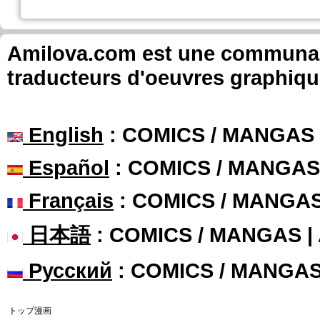
Amilova.com est une communauté
traducteurs d'oeuvres graphiqu
English
: COMICS / MANGAS
Español
: COMICS / MANGAS
Français
: COMICS / MANGA
日本語
: COMICS / MANGAS 
Русский
: COMICS / MANGA
トップ漫画