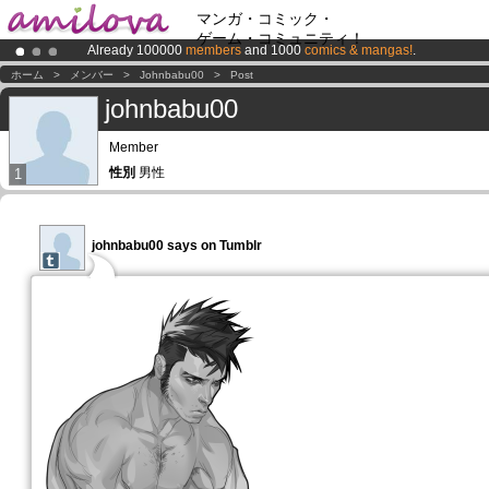
マンガ・コミック・
ゲーム・コミュニティ！
Already 100000
members
and 1000
comics & mangas!
.
Amilova
Kickstarter is now LIVE
!.
ホーム
>
メンバー
>
Johnbabu00
>
Post
Premium membership from
3.95 euros
per month !
Get membership
johnbabu00
Member
性別
男性
1
johnbabu00 says on Tumblr