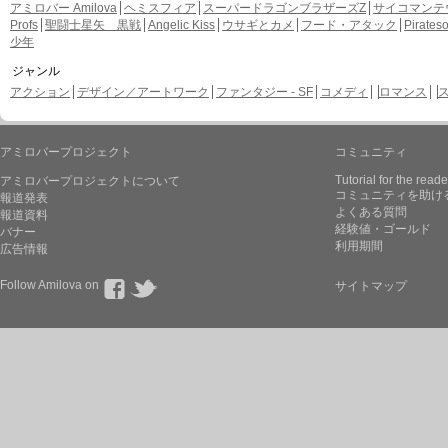
アミロバー Amilova
ヘミスフィア
スーパードラゴンブラザーズZ
サイコマンテ
Profs
聖闘士星矢 黒戦
Angelic Kiss
ウサギとカメ
フード・アタック
Pirate
少年
ジャンル
アクション
デザイン／アートワーク
ファンタジー - SF
コメディ
ロマンス
アミロバープロジェクト
コミュニティ
Tutorial for the reade
アミロバープロジェクトについて
コミュニティを助け
報道発表
よくある質問
報道資料
経験値・ゴールド
バナー
利用期間
広告情報
Follow Amilova on
サイトマップ