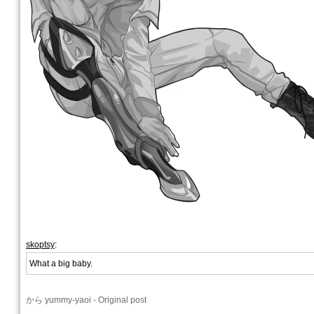
skoptsy
:
What a big baby.
から
yummy-yaoi
-
Original post