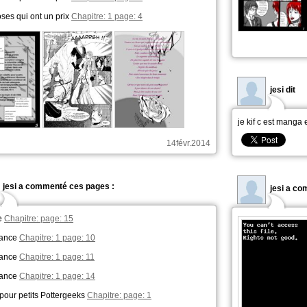
ses qui ont un prix
Chapitre: 1 page: 4
jesi dit
je kif c est manga 
14févr.2014
jesi a commenté ces pages :
jesi a c
e
Chapitre: page: 15
ance
Chapitre: 1 page: 10
ance
Chapitre: 1 page: 11
ance
Chapitre: 1 page: 14
pour petits Pottergeeks
Chapitre: page: 1