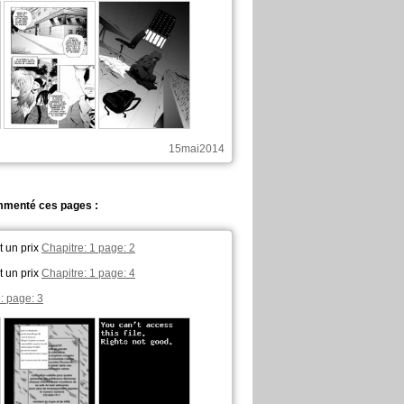
15mai2014
ommenté ces pages :
t un prix
Chapitre: 1 page: 2
t un prix
Chapitre: 1 page: 4
: page: 3