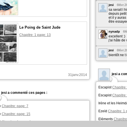
jesi
6févr.2
sa serait l 
depuis peti
et il y aura
être essaye
Le Poing de Saint Jude
nynadp
6f
Chapitre: 1 page: 13
excellent :)
j'ai hâte de 
jesi
6févr.2
bientôt ne t
jesi a c
31janv.2014
Escapist
Chapitre:
jesi a commenté ces pages :
Escapist
Chapitre:
Irène et les Heimd
e
Chapitre: page: 7
Ezeïd
Chapitre: 1 
e
Chapitre: page: 15
Eléments
Chapitre
t
Chapitre: 1 page: 1