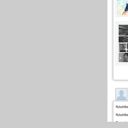
Nzumb
Nzumb
Escapis