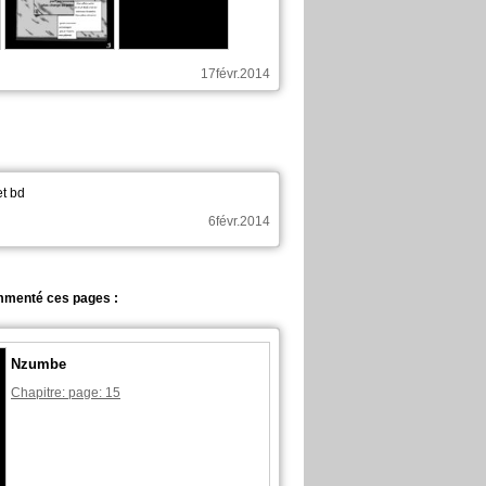
17févr.2014
et bd
6févr.2014
ommenté ces pages :
Nzumbe
Chapitre: page: 15