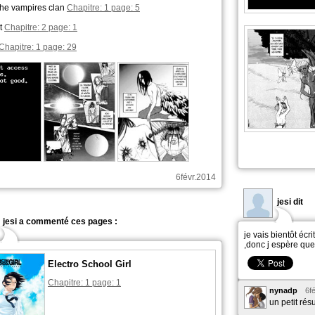
The vampires clan
Chapitre: 1 page: 5
t
Chapitre: 2 page: 1
Chapitre: 1 page: 29
6févr.2014
jesi dit
jesi a commenté ces pages :
je vais bientôt écr
,donc j espère que
Electro School Girl
Chapitre: 1 page: 1
nynadp
6f
un petit ré