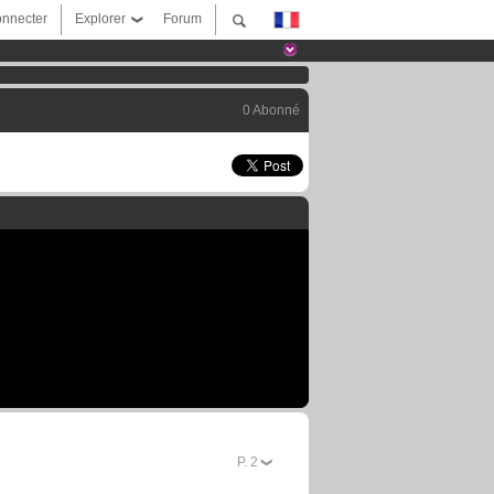
nnecter
Explorer
Forum
0 Abonné
P.
2