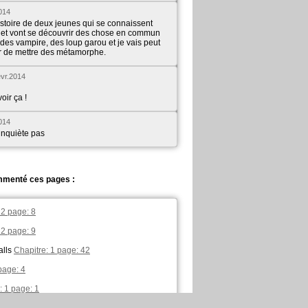
014
histoire de deux jeunes qui se connaissent
t et vont se découvrir des chose en commun
s des vampire, des loup garou et je vais peut
r de mettre des métamorphe.
évr.2014
voir ça !
014
 inquiète pas
ommenté ces pages :
 2 page: 8
 2 page: 9
alls
Chapitre: 1 page: 42
page: 4
: 1 page: 1