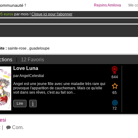
communauté !
Rejoins Amilova
Me co
95 euros
par mois !
Clique ici pour t'abonner
 lancé
!.
& Mangas
!
te :
sainte-rose , guadeloupe
ctions
|
12 Favoris
Love Luna
par
AngelCelestial
644
Angel est une jeune fille avec une maladie très rare qui
provoque l'apparition de cauchemars. Mais ce qu'elle
voit dans ses rêves, c'est au fait son...
65
Lire
72
esi
t
Com.