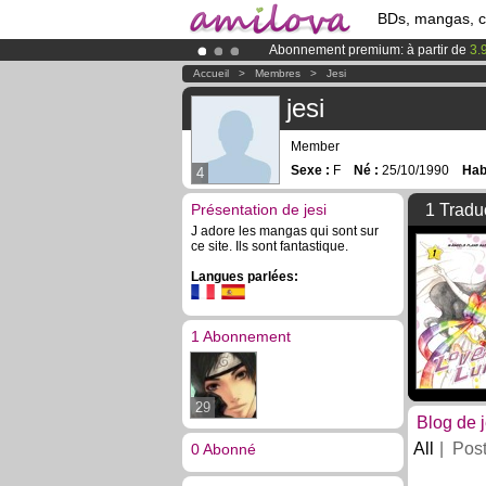
BDs, mangas, 
Abonnement premium: à partir de
3.
Le
Kickstarter Amilova est désormais
Accueil
>
Membres
>
Jesi
Déjà 100000
membres
et 1000
BDs 
jesi
Member
Sexe :
F
Né :
25/10/1990
Habi
4
Présentation de jesi
1 Tradu
J adore les mangas qui sont sur
ce site. Ils sont fantastique.
Langues parlées:
1 Abonnement
29
Blog de j
All
Pos
0 Abonné