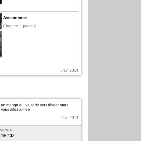
Ascendance
Chapitre: 1 page: 2
5févr.2014
it un manga qui va sortir vers février mars
 vous allez aimée
2févr.2014
évr.2014
sumé ? :D