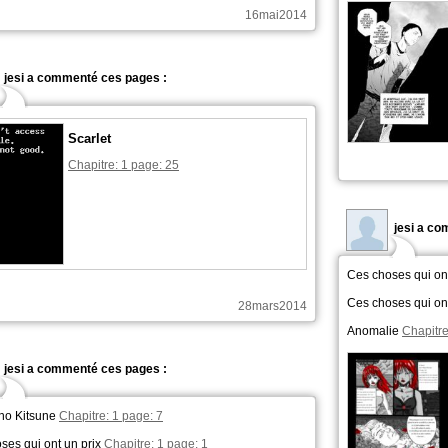
16mai2014
jesi a commenté ces pages :
Scarlet
Chapitre: 1 page: 25
jesi a c
Ces choses qui on
Ces choses qui on
28mars2014
Anomalie
Chapitre
jesi a commenté ces pages :
no Kitsune
Chapitre: 1 page: 7
ses qui ont un prix
Chapitre: 1 page: 1