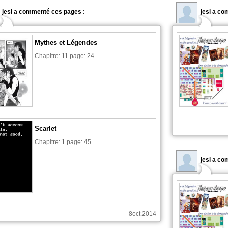
jesi a commenté ces pages :
jesi a c
Mythes et Légendes
Chapitre: 11 page: 24
Scarlet
Chapitre: 1 page: 45
jesi a c
8oct.2014