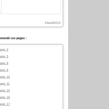
14août2014
ommenté ces pages :
page: 3
page: 5
page: 8
page: 9
page: 10
page: 11
page: 15
page: 16
page: 17