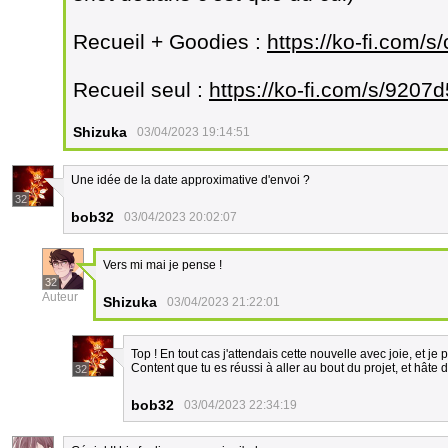
Recueil + Goodies :
https://ko-fi.com/
Recueil seul :
https://ko-fi.com/s/9207
Shizuka
03/04/2023 19:14:51
Une idée de la date approximative d'envoi ?
32
bob32
03/04/2023 20:02:07
Vers mi mai je pense !
32
Auteur
Shizuka
03/04/2023 21:22:01
Top ! En tout cas j'attendais cette nouvelle avec joie, et je 
Content que tu es réussi à aller au bout du projet, et hâte de
32
bob32
03/04/2023 22:34:19