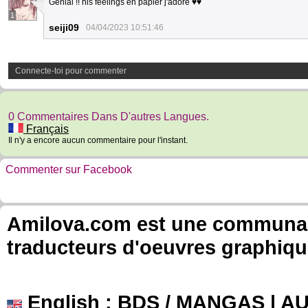
Génial !! his feelings en papier j'adore ♥♥
1
seiji09
04/04/2023 10:51:46
Connecte-toi pour commenter
0 Commentaires Dans D'autres Langues.
Français
Il n'y a encore aucun commentaire pour l'instant.
Commenter sur Facebook
Amilova.com est une communauté
traducteurs d'oeuvres graphiqu
English
: BDS / MANGAS | 