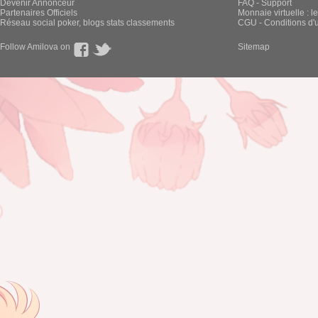
Devenir Annonceur
FAQ - Support
Partenaires Officiels
Monnaie virtuelle : l
Réseau social poker, blogs stats classements
CGU - Conditions d'ut
Follow Amilova on
Sitemap