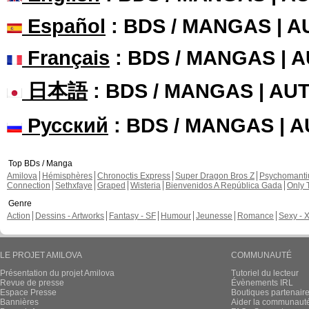
Español
: BDS / MANGAS | 
Français
: BDS / MANGAS | 
日本語
: BDS / MANGAS | A
Русский
: BDS / MANGAS | 
Top BDs / Manga
Amilova
Hémisphères
Chronoctis Express
Super Dragon Bros Z
Psychomant
Connection
Sethxfaye
Graped
Wisteria
Bienvenidos A República Gada
Only 
Genre
Action
Dessins - Artworks
Fantasy - SF
Humour
Jeunesse
Romance
Sexy - 
LE PROJET AMILOVA
COMMUNAUTÉ
Présentation du projet Amilova
Tutoriel du lecteur
Revue de presse
Évènements IRL
Espace Presse
Boutiques partenair
Bannières
Aider la communauté 