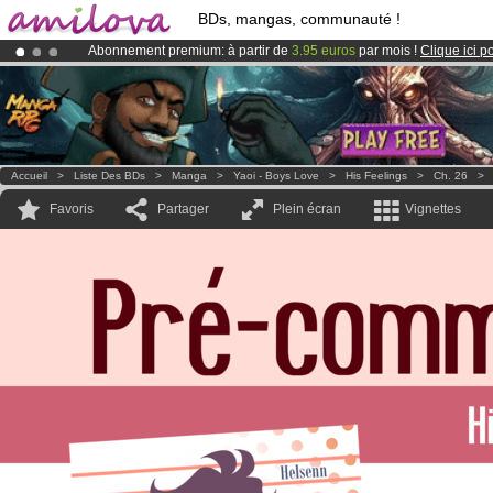
BDs, mangas, communauté !
Abonnement premium: à partir de
3.95 euros
par mois !
Clique ici p
Le
Kickstarter Amilova est désormais lancé
!.
Déjà 100000
membres
et 1000
BDs & Mangas
!
Accueil
>
Liste Des BDs
>
Manga
>
Yaoi - Boys Love
>
His Feelings
>
Ch. 26
Favoris
Partager
Plein écran
Vignettes