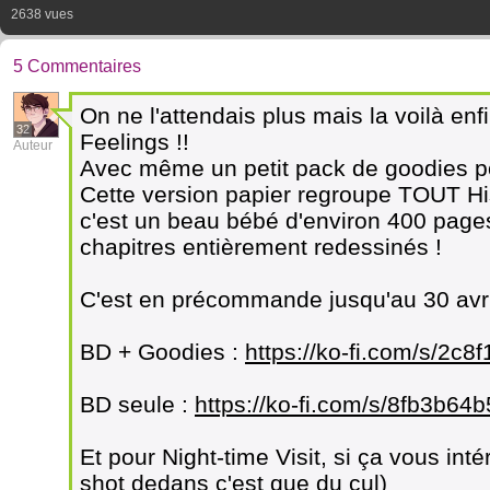
2638 vues
5 Commentaires
On ne l'attendais plus mais la voilà enf
32
Feelings !!
Auteur
Avec même un petit pack de goodies p
Cette version papier regroupe TOUT Hi
c'est un beau bébé d'environ 400 pages
chapitres entièrement redessinés !
C'est en précommande jusqu'au 30 avril 
BD + Goodies :
https://ko-fi.com/s/2c8
BD seule :
https://ko-fi.com/s/8fb3b64
Et pour Night-time Visit, si ça vous in
shot dedans c'est que du cul)