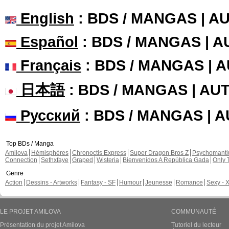
English
: BDS / MANGAS | 
Español
: BDS / MANGAS | 
Français
: BDS / MANGAS | 
日本語
: BDS / MANGAS | A
Русский
: BDS / MANGAS | 
Top BDs / Manga
Amilova
Hémisphères
Chronoctis Express
Super Dragon Bros Z
Psychomant
Connection
Sethxfaye
Graped
Wisteria
Bienvenidos A República Gada
Only 
Genre
Action
Dessins - Artworks
Fantasy - SF
Humour
Jeunesse
Romance
Sexy - 
LE PROJET AMILOVA
COMMUNAUTÉ
Présentation du projet Amilova
Tutoriel du lecteur