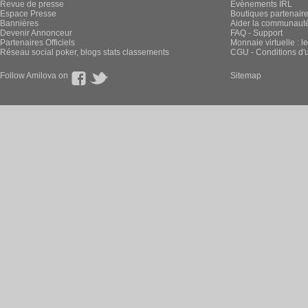
Revue de presse
Évènements IRL
Espace Presse
Boutiques partenair
Bannières
Aider la communauté 
Devenir Annonceur
FAQ - Support
Partenaires Officiels
Monnaie virtuelle : l
Réseau social poker, blogs stats classements
CGU - Conditions d'ut
Follow Amilova on
Sitemap