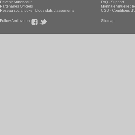
Devenir Annonceur
FAQ - Support
Partenaires Officiels
Monnaie virtuelle : l
Réseau social poker, blogs stats classements
CGU - Conditions d'ut
Follow Amilova on
Sitemap