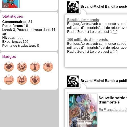
26
Bryand-Michel Bandit a posté
Statistiques
Bandit et immortels
Commentaires:
34
Bonjour, Après avoir commencé sa rou
Posts forum:
18
milliards d'immortels" est de retour av
Level:
3, Prochain niveau dans 44
Radio Zero ! :) Le projet est à
(...)
xp
Niveau:
noob
100 milliards d'immortels
Experience:
106
Bonjour, Après avoir commencé sa rou
Points de traducteur:
0
milliards d'immortels" est de retour av
Radio Zero ! :) Le projet est à
(...)
Badges
Bryand-Michel Bandit a publi
Nouvelle sortie 
d'immortels
En Français, chapi