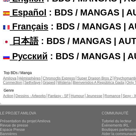
Español
: BDS / MANGAS | 
Français
: BDS / MANGAS | 
日本語
: BDS / MANGAS | A
Русский
: BDS / MANGAS | 
Top BDs / Manga
Amilova
Hémisphères
Chronoctis Express
Super Dragon Bros Z
Psychomant
Connection
Sethxfaye
Graped
Wisteria
Bienvenidos A República Gada
Only 
Genre
Action
Dessins - Artworks
Fantasy - SF
Humour
Jeunesse
Romance
Sexy - 
LE PROJET AMILOVA
COMMUNAUTÉ
Présentation du projet Amilova
Tutoriel du lecteur
Revue de presse
Évènements IRL
Espace Presse
Boutiques partenair
Bannières
Aider la communauté 