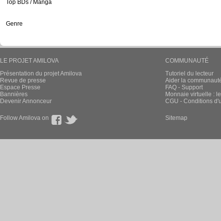
Top BDs / Manga
Genre
LE PROJET AMILOVA
COMMUNAUTÉ
Présentation du projet Amilova
Tutoriel du lecteur
Revue de presse
Aider la communauté 
Espace Presse
FAQ - Support
Bannières
Monnaie virtuelle : l
Devenir Annonceur
CGU - Conditions d'ut
Follow Amilova on
Sitemap