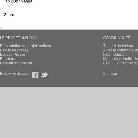
Top BDs / Manga
Genre
LE PROJET AMILOVA
COMMUNAUTÉ
Présentation du projet Amilova
Tutoriel du lecteur
Revue de presse
Aider la communauté 
Espace Presse
FAQ - Support
Bannières
Monnaie virtuelle : l
Devenir Annonceur
CGU - Conditions d'ut
Follow Amilova on
Sitemap