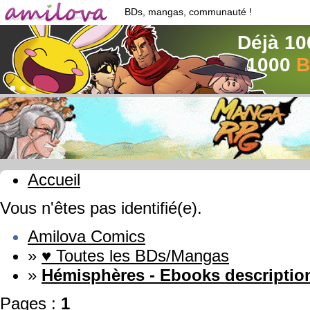
BDs, mangas, communauté !
Déjà 10
1000
B
Accueil
Vous n'êtes pas identifié(e).
Amilova Comics
»
♥ Toutes les BDs/Mangas
»
Hémisphères - Ebooks descriptio
Pages :
1