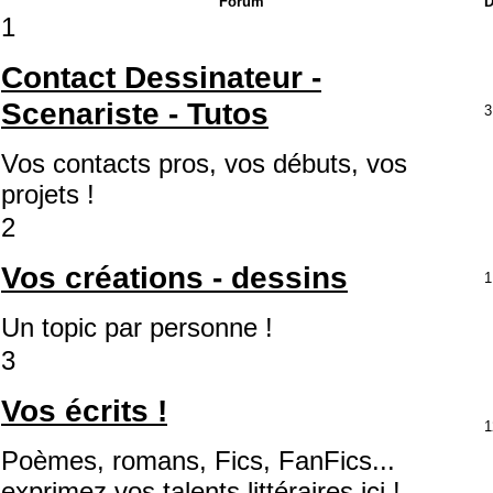
Forum
D
1
Contact Dessinateur -
Scenariste - Tutos
3
Vos contacts pros, vos débuts, vos
projets !
2
Vos créations - dessins
1
Un topic par personne !
3
Vos écrits !
1
Poèmes, romans, Fics, FanFics...
exprimez vos talents littéraires ici !