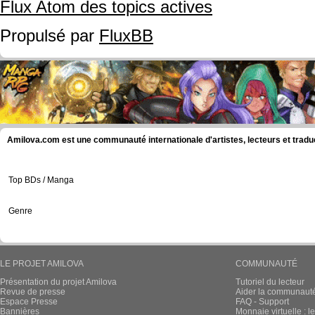
Flux Atom des topics actives
Propulsé par
FluxBB
Amilova.com est une communauté internationale d'artistes, lecteurs et tradu
Top BDs / Manga
Genre
LE PROJET AMILOVA
COMMUNAUTÉ
Présentation du projet Amilova
Tutoriel du lecteur
Revue de presse
Aider la communauté 
Espace Presse
FAQ - Support
Bannières
Monnaie virtuelle : l