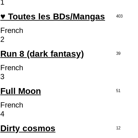
1
♥ Toutes les BDs/Mangas
403
French
2
Run 8 (dark fantasy)
39
French
3
Full Moon
51
French
4
Dirty cosmos
12