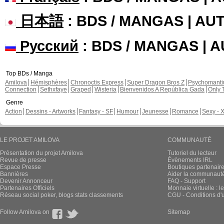
日本語
: BDS / MANGAS | A
Русский
: BDS / MANGAS | 
Top BDs / Manga
Amilova
Hémisphères
Chronoctis Express
Super Dragon Bros Z
Psychomant
Connection
Sethxfaye
Graped
Wisteria
Bienvenidos A República Gada
Only 
Genre
Action
Dessins - Artworks
Fantasy - SF
Humour
Jeunesse
Romance
Sexy - 
LE PROJET AMILOVA
COMMUNAUTÉ
Présentation du projet Amilova
Tutoriel du lecteur
Revue de presse
Évènements IRL
Espace Presse
Boutiques partenair
Bannières
Aider la communauté 
Devenir Annonceur
FAQ - Support
Partenaires Officiels
Monnaie virtuelle : l
Réseau social poker, blogs stats classements
CGU - Conditions d'ut
Follow Amilova on
Sitemap