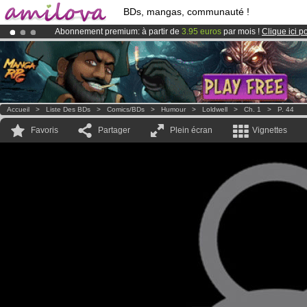
BDs, mangas, communauté !
Abonnement premium: à partir de
3.95 euros
par mois !
Clique ici p
Le
Kickstarter Amilova est désormais lancé
!.
Déjà 134393
membres
et 1208
BDs & Mangas
!
Accueil
>
Liste Des BDs
>
Comics/BDs
>
Humour
>
Loldwell
>
Ch. 1
>
P. 44
Favoris
Partager
Plein écran
Vignettes