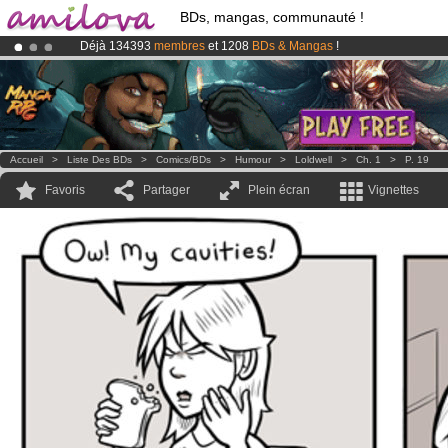
BDs, mangas, communauté !
Déjà 134393
membres
et 1208
BDs & Mangas
!
Le
Kickstarter Amilova est désormais lancé
!.
Abonnement premium: à partir de
3.95 euros
par mois !
Clique ici p
Accueil
>
Liste Des BDs
>
Comics/BDs
>
Humour
>
Loldwell
>
Ch. 1
>
P. 19
Favoris
Partager
Plein écran
Vignettes