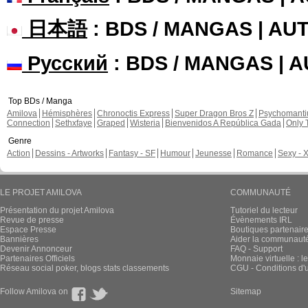
日本語
: BDS / MANGAS | A
Русский
: BDS / MANGAS | 
Top BDs / Manga
Amilova
Hémisphères
Chronoctis Express
Super Dragon Bros Z
Psychomant
Connection
Sethxfaye
Graped
Wisteria
Bienvenidos A República Gada
Only 
Genre
Action
Dessins - Artworks
Fantasy - SF
Humour
Jeunesse
Romance
Sexy - 
LE PROJET AMILOVA
COMMUNAUTÉ
Présentation du projet Amilova
Tutoriel du lecteur
Revue de presse
Évènements IRL
Espace Presse
Boutiques partenair
Bannières
Aider la communauté 
Devenir Annonceur
FAQ - Support
Partenaires Officiels
Monnaie virtuelle : l
Réseau social poker, blogs stats classements
CGU - Conditions d'ut
Follow Amilova on
Sitemap