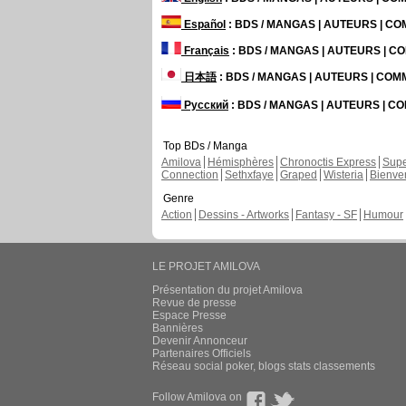
Español
: BDS / MANGAS | AUTEURS | C
Français
: BDS / MANGAS | AUTEURS | 
日本語
: BDS / MANGAS | AUTEURS | CO
Русский
: BDS / MANGAS | AUTEURS | 
Top BDs / Manga
Amilova
Hémisphères
Chronoctis Express
Supe
Connection
Sethxfaye
Graped
Wisteria
Bienve
Genre
Action
Dessins - Artworks
Fantasy - SF
Humour
LE PROJET AMILOVA
Présentation du projet Amilova
Revue de presse
Espace Presse
Bannières
Devenir Annonceur
Partenaires Officiels
Réseau social poker, blogs stats classements
Follow Amilova on