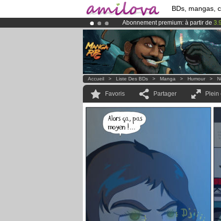
BDs, mangas, 
Abonnement premium: à partir de
3.
Le
Kickstarter Amilova est désormais
Déjà 100000
membres
et 1000
BDs 
Accueil
>
Liste Des BDs
>
Manga
>
Humour
>
N
Favoris
Partager
Plein