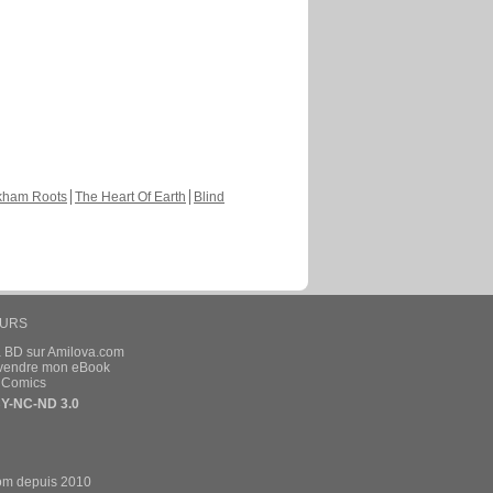
kham Roots
The Heart Of Earth
Blind
EURS
a BD sur Amilova.com
t vendre mon eBook
e Comics
Y-NC-ND 3.0
om depuis 2010