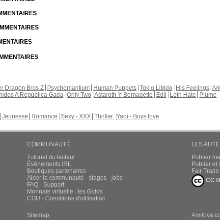
OMMENTAIRES
COMMENTAIRES
MMENTAIRES
COMMENTAIRES
r Dragon Bros Z
Psychomantium
Human Puppets
Tokio Libido
His Feelings
Ar
nidos A República Gada
Only Two
Astaroth Y Bernadette
Edil
Leth Hate
Plume
Jeunesse
Romance
Sexy - XXX
Thriller
Yaoi - Boys love
COMMUNAUTÉ
LES AUT
Tutoriel du lecteur
Publier m
Évènements IRL
Publier e
Boutiques partenaires
Fair Trad
Aider la communauté - stages - jobs
CC B
FAQ - Support
Monnaie virtuelle : les Golds
CGU - Conditions d'utilisation
Sitemap
Amilova.c