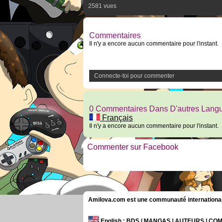
2581 vues
Commentaires
Il n'y a encore aucun commentaire pour l'instant.
Connecte-toi pour commenter
0 Commentaires Dans D'autres Lang
Français
Il n'y a encore aucun commentaire pour l'instant.
Commenter sur Facebook
Amilova.com est une communauté internationale 
English
: BDS / MANGAS | AUTEURS | C