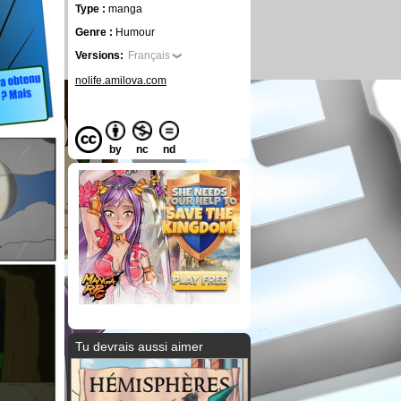
Type :
manga
Genre :
Humour
Versions:
Français
nolife.amilova.com
by
nc
nd
Tu devrais aussi aimer