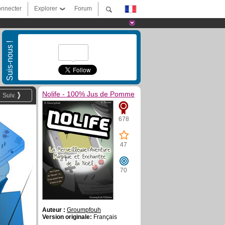
nnecter
Explorer
Forum
Suis-nous !
Nolife - 100% Jus de Pomme
Suiv.
678
47
70
Auteur :
Groumpfouh
Version originale:
Français