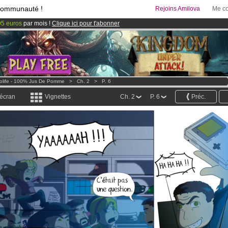
communauté !
Rejoins Amilova
Me co
95 euros
par mois !
Clique ici pour t'abonner
 lancé
!.
& Mangas
!
olife - 100% Jus De Pomme
>
Ch. 2
>
P. 6
 écran
Vignettes
Ch. 2
P. 6
Préc.