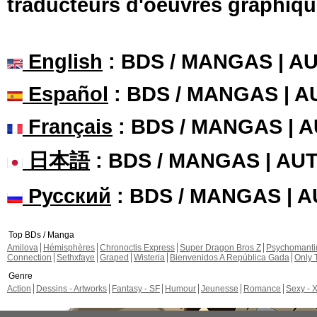
traducteurs d'oeuvres graphiqu
English
: BDS / MANGAS | 
Español
: BDS / MANGAS | 
Français
: BDS / MANGAS | 
日本語
: BDS / MANGAS | A
Русский
: BDS / MANGAS | 
Top BDs / Manga
Amilova
Hémisphères
Chronoctis Express
Super Dragon Bros Z
Psychomant
Connection
Sethxfaye
Graped
Wisteria
Bienvenidos A República Gada
Only 
Genre
Action
Dessins - Artworks
Fantasy - SF
Humour
Jeunesse
Romance
Sexy - 