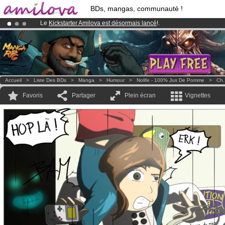
BDs, mangas, communauté !
Le
Kickstarter Amilova est désormais lancé
!.
Abonnement premium: à partir de
3.95 euros
par mois !
Clique ici p
Déjà 134393
membres
et 1208
BDs & Mangas
!
Accueil
>
Liste Des BDs
>
Manga
>
Humour
>
Nolife - 100% Jus De Pomme
>
Ch.
Favoris
Partager
Plein écran
Vignettes