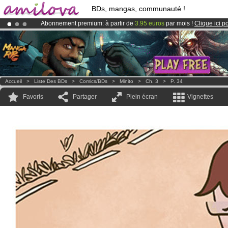
BDs, mangas, communauté !
Abonnement premium: à partir de
3.95 euros
par mois !
Clique ici p
Déjà 100000
membres
et 1000
BDs & Mangas
!
Le
Kickstarter Amilova est désormais lancé
!.
Accueil
>
Liste Des BDs
>
Comics/BDs
>
Minito
>
Ch. 3
>
P. 34
Favoris
Partager
Plein écran
Vignettes