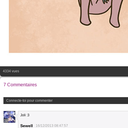
4334 vues
7 Commentaires
Connecte-toi pour commenter
Joli :3
22
Sewell
16/12/2013 08:47:57