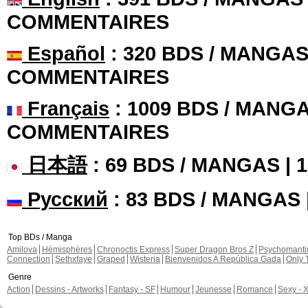
COMMENTAIRES
Español
: 320 BDS / MANGAS 
COMMENTAIRES
Français
: 1009 BDS / MANGA
COMMENTAIRES
日本語
: 69 BDS / MANGAS |
Русский
: 83 BDS / MANGAS
Top BDs / Manga
Amilova
Hémisphères
Chronoctis Express
Super Dragon Bros Z
Psychomant
Connection
Sethxfaye
Graped
Wisteria
Bienvenidos A República Gada
Only 
Genre
Action
Dessins - Artworks
Fantasy - SF
Humour
Jeunesse
Romance
Sexy - 