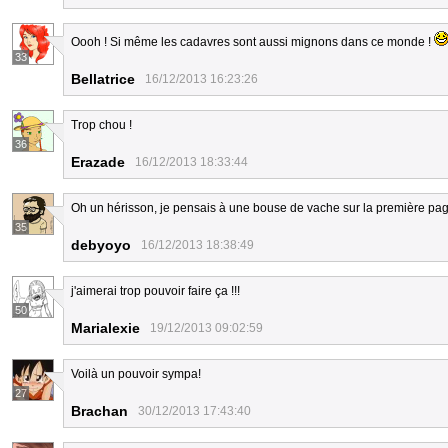
Oooh ! Si même les cadavres sont aussi mignons dans ce monde !
33
Bellatrice
16/12/2013 16:23:26
Trop chou !
36
Erazade
16/12/2013 18:33:44
Oh un hérisson, je pensais à une bouse de vache sur la première pa
35
debyoyo
16/12/2013 18:38:49
j'aimerai trop pouvoir faire ça !!!
50
Marialexie
19/12/2013 09:02:59
Voilà un pouvoir sympa!
27
Brachan
30/12/2013 17:43:40