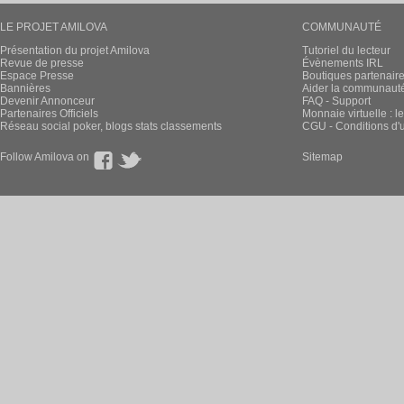
LE PROJET AMILOVA
COMMUNAUTÉ
Présentation du projet Amilova
Tutoriel du lecteur
Revue de presse
Évènements IRL
Espace Presse
Boutiques partenair
Bannières
Aider la communauté 
Devenir Annonceur
FAQ - Support
Partenaires Officiels
Monnaie virtuelle : l
Réseau social poker, blogs stats classements
CGU - Conditions d'ut
Follow Amilova on
Sitemap